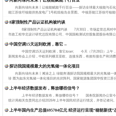
向新向绿向未来丨让核能赋能千行百业
向新向绿向未来丨让核能赋能千行百业——探访全球最大核能与石
能江苏徐圩核能供热发电厂1号机组核岛全景图。 中核苏能江苏徐圩核能供
8家强制性产品认证机构被约谈
8家强制性产品认证机构被约谈 7月30日，市场监管总局对中
完善运行机制助力责任有效落实
一纸欠条
市政工程华北设计研究总院有限公司、中国国检测试控股集团股份有限公司
中国空调15天运到欧洲，靠它→
中国空调15天运到欧洲，靠它&rarr; 今天（7月28日）上
新闻发布会上介绍，中欧班列横亘亚欧、连接东西，有效衔接生产和消费，
探访我国规模最大的光氢储一体化项目
向新向绿向未来丨滩涂之上 绿能奔涌探访我国规模最大的光氢储一
珍 图为如东光氢储一体化项目的光伏阵列。国家能源集团国华投资江苏
上半年经济数据发布，释放哪些信号？
上半年经济数据发布，释放哪些信号？ 国务院新闻办公室今
东山县通报“牛蛙产品抗生素超标问题”
法
统计局相关负责同志介绍2026年上半年国民经济运行情况，并答记者问。
上半年国内生产总值695704亿元 经济运行呈现“稳韧新优”