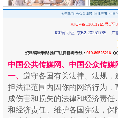
揭开“小金库”的免责幌子
关于我们
|
公众采编部
|
法律声明
| 中国
京ICP备11011765号1至3
ICP许可证: 京B2-20251785
广
资料编辑/网络推广/法律咨询专线：
010-89525216
QQ
中国公共传媒网、中国公众传媒
一、
遵守各国有关法律、法规，
受贿1.44亿！段成刚被判无期
从幼儿
担法律范围内因你的网络行为，
成伤害和损失的法律和经济责任
和经济责任。维护各国宪法，保