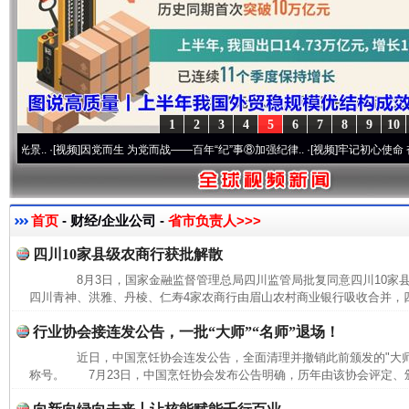
1
2
3
4
5
6
7
8
9
10
.
·[视频]
因党而生 为党而战——百年“纪”事⑧加强纪律..
·[视频]
牢记初心使命 奋进复兴征
首页
- 财经/企业公司 -
省市负责人>>>
四川10家县级农商行获批解散
8月3日，国家金融监督管理总局四川监管局批复同意四川10家
四川青神、洪雅、丹棱、仁寿4家农商行由眉山农村商业银行吸收合并，四
行业协会接连发公告，一批“大师”“名师”退场！
近日，中国烹饪协会连发公告，全面清理并撤销此前颁发的"大师""
称号。 7月23日，中国烹饪协会发布公告明确，历年由该协会评定、颁