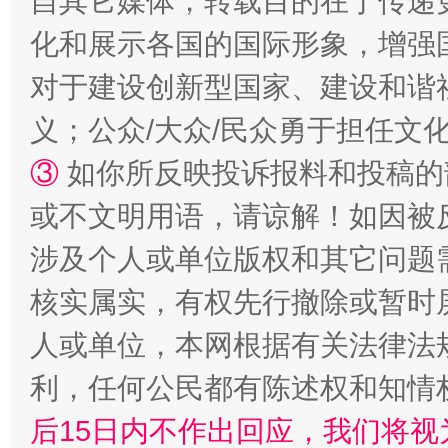
自其它媒体，转载目的在于传递
化和展示各国的国际形象，增强
对于建设创新型国家、建设和谐
完善运行机制助力责任有效落实
一纸欠条
义；公众/大众/民众勇于担任文
③
如你所反映投诉报料和投稿的
或不文明用语，请谅解！如因被
涉及个人或单位版权和其它问题
核实属实，有权先行撤除或暂时
人或单位，本网根据有关法律法
东山县通报“牛蛙产品抗生素超标问题”
法
利，任何公民都有陈述权和知情
后15日内不作出回应，我们将视