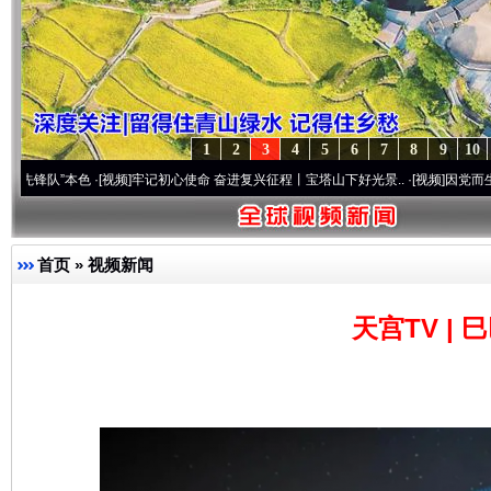
1
2
3
4
5
6
7
8
9
10
”本色
·[视频]
牢记初心使命 奋进复兴征程丨宝塔山下好光景..
·[视频]
因党而生 为党而战
首页
»
视频新闻
天宫TV |