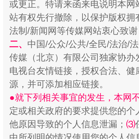
或更正。特请来函来电说明本网
站有权先行撤除，以保护版权拥有者
揭开“小金库”的免责幌子
法制/新闻网等传媒网站衷心致谢
二、
中国/公众/公共/全民/法治
传媒（北京）有限公司独家协办
电视台友情链接，授权合法、健
源，并可添加相应链接。
●就下列相关事宜的发生，本网
受贿1.44亿！段成刚被判无期
从幼儿
定或相关政府的要求提供您的个
他原因导致的个人信息泄漏；
⑶
中所列明的情况使用您的个人信