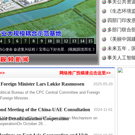
事关公共资
《生态环境监
读
四部门印发
多部门联合部
《美丽中国建
4
5
6
7
8
9
10
11
12
13
14
15
未来五年，
 奋进复兴征程丨宝塔山下好光景..
·[视频]
因党而生 为党而战——百年“纪”事⑧加强纪律
事关人工智
>>
网络推广投稿请点击这里>>
 Foreign Minister Lars Løkke Rasmussen
2025-05-20
litical Bureau of the CPC Central Committee and Foreign
半生相
Foreign Minister..
一纸欠
ond Meeting of the China-UAE Consultation
2024-11-01
26万
d Meeting of the China-UAE Consultation Mechanism on
nd Deradicalization Cooperation
杨天
ooperationOn October 29, ..
传销头