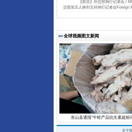
【双语】外交部例行记者会 / MFA Regul
交部发言人林剑主持例行记者会Foreign Ministry
全球视频图文新闻
完善运行机制助力责任有效落
东山县通报“牛蛙产品抗生素超标问
关于