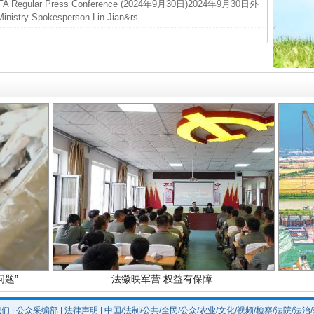
ar Press Conference (2024年9月30日)2024年9月30日外
中国发
 Spokesperson Lin Jian&rs..
官方
从“无
最高
实
一纸欠条伤亲情 巡回调解促和解..
事故致
四川1
题”
法徽映军营 权益有保障
我们
|
公众采编部
|
法律声明
| 中国/法制/公共/全民/公众/农业/文化/视频/检察/法院/法治