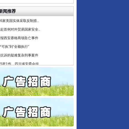
公安厅征集新型黑恶违法..
新闻推荐
6家美国实体采取反制措..
起首例对外贸易国家安全..
通报西安赛格商场坠亡事件
产可执”到“全额执行”
检抗诉的疑难复杂刑事案件
5死1伤，四川省安委会挂..
0家县级农商行获批解散
守，一别两宽：这场老年..
条伤亲情 巡回调解促和..
保费，离婚时为何要分走一..
誉，不得录用为公务员
目出狱后办书院暴力管教..
公安厅征集新型黑恶违法..
6家美国实体采取反制措..