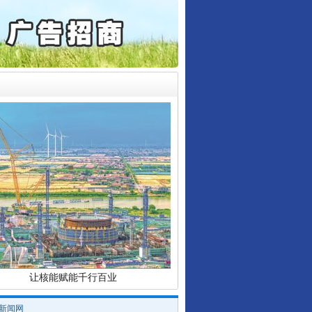
起首例对外贸易国家安全..
通报西安赛格商场坠亡事件
产可执”到“全额执行”
检抗诉的疑难复杂刑事案件
行业协会接连发公告
5死1伤，四川省安委会挂..
0家县级农商行获批解散
让核能赋能千行百业
/新闻网