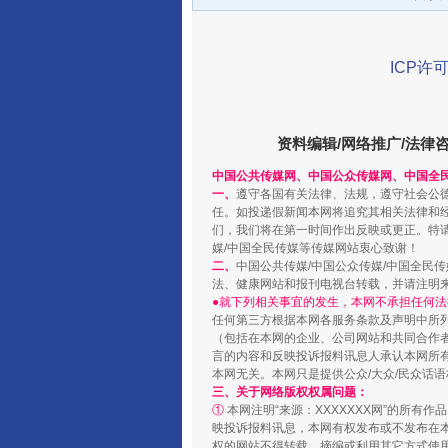
ICP许可
资料编辑/网络推广/法律
中国公共传媒网、中国公众传媒网、中国全
一、
遵守各国有关法律、法规，遵守社会公
任。如投递假新闻本网将追究其相关法律和
千年窑火 生生不息
们，我们将在第一时间作出反映或更正。特
媒/中国全民传媒等传媒网站衷心致谢！
二、
中国公共传媒/中国公众传媒/中国全民
法、健康网站和报刊电视台转载，并请注明
●就下列相关事宜的发生，本网不承担任何法
任何第三方根据本网各服务条款及声明中所
（包括在本网的企业、公司网站和共同合作
言的内容和反映投诉报料讯息人承认本网所
本网无关。本网只是提供公众/大众/民众话
三、关于网络版权权属问题：
①
本网注明“来源：XXXXXXX网”的所有
映投诉报料讯息，本网有权发布或不发布在
权的网站不得转载、摘编或利用其它方式使用