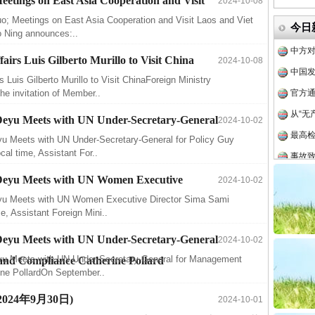
eetings on East Asia Cooperation and Visit
2024-10-08
四川省
uo; Meetings on East Asia Cooperation and Visit Laos and Viet
今日
 Ning announces:..
中方对
中国发
airs Luis Gilberto Murillo to Visit China
2024-10-08
官方
s Luis Gilberto Murillo to Visit ChinaForeign Ministry
e invitation of Member..
从“无
最高
 Deyu Meets with UN Under-Secretary-General
2024-10-02
事故致
yu Meets with UN Under-Secretary-General for Policy Guy
al time, Assistant For..
四川1
o Deyu Meets with UN Women Executive
2024-10-02
半生相
eyu Meets with UN Women Executive Director Sima Sami
一纸欠
, Assistant Foreign Mini..
26万
 Deyu Meets with UN Under-Secretary-General
2024-10-02
杨天
eyu Meets with UN Under-Secretary-General for Management
 and Compliance Catherine Pollard
传销头
ine PollardOn September..
四川省
 (2024年9月30日)
2024-10-01
中方对