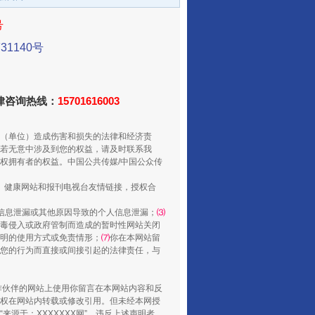
号
1140号
法律咨询热线：
15701616003
（单位）造成伤害和损失的法律和经济责
若无意中涉及到您的权益，请及时联系我
从数据变化看反腐深化
权拥有者的权益。中国公共传媒/中国公众传
、健康网站和报刊电视台友情链接，授权合
信息泄漏或其他原因导致的个人信息泄漏；
⑶
毒侵入或政府管制而造成的暂时性网站关闭
明的使用方式或免责情形；
⑺
你在本网站留
您的行为而直接或间接引起的法律责任，与
合作伙伴的网站上使用你留言在本网站内容和反
权在网站内转载或修改引用。但未经本网授
源于：XXXXXXX网”。违反上述声明者，