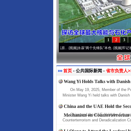
1
2
3
开通运营20周年 深刻改变雪域高原..
·[视频]
永葆“两个先锋队”本色
·[视频]
牢记初心使命
首页
- 公共国际新闻 -
省市负责人>
Wang Yi Holds Talks with Danish
On May 19, 2025, Member of the Po
Minister Wang Yi held talks with Danish 
China and the UAE Hold the Sec
China and the UAE Hold the Secon
Mechanism on Counterterrorism a
Counterterrorism and Deradicalization C