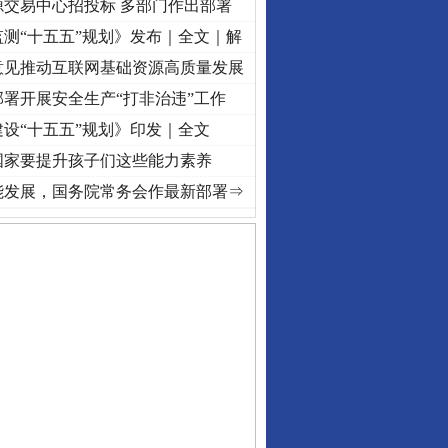
源交易中心招投标 多部门作出部署
测“十五五”规划》发布｜全文｜解
意见推动互联网基础资源高质量发展
署开展安全生产“打非治违”工作
设“十五五”规划》印发｜全文
国家要提升孩子们这些能力素养
..
·[视频]
牢记初心使命 奋进复兴征程丨“转折之城”激荡..
·[视频]
牢记初心使命 奋进复
能发展，国务院常务会作最新部署⇒
守，一别两宽：这场老年..
条伤亲情 巡回调解促和..
保费，离婚时为何要分走一..
誉，不得录用为公务员
目出狱后办书院暴力管教..