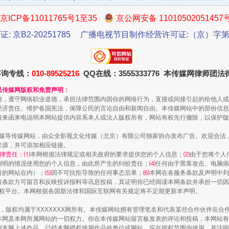
京ICP备11011765号1至35
京公网安备 11010502051457
证: 京B2-20251785
广播电视节目制作经营许可证:（京）字第3
咨询专线：
010-89525216
QQ在线：3555333776 本传媒网律师团
民传媒网版权和免责声明：
德，遵守网络职业道德，承担法律范围内因你的网络行为，直接或间接引起的给他人或
经济责任。维护各国宪法，保障公民的言论自由和新闻自由。本传媒网站中的部份信息
一批国家标准开始实施
请来函来电说明本网站提供内容系本人或法人版权所有，网站有权先行撤除，以保护版
传媒等传媒网站，由众全影视文化传媒（北京）有限公司独家协办发布广告。欢迎合法
来源，并可添加相应链接。
律责任：⑴
本网根据法律规定或相关政府的要求提供您的个人信息；
⑵
由于您将个人
列明的情况使用您的个人信息，由此所产生的纠纷责任；
⑷
任何由于黑客攻击、电脑病
者的网站在内）；
⑸
因不可抗拒导致的任何事态后果；
⑹
本网在各服务条款及声明中列
有条款方可留言和反映投诉报料等讯息投稿，其证明你已经阅读本网条款并承担一切因
语权平台。本网根据各国新法律和国际互联网有关规定将不定期更新本声明。
作品，版权均属于XXXXXXX网所有。本传媒网站拥有管理笔名和代表某些合作伙伴在
本网及本网所属网站的一切权力。你在本传媒网站留言板发表的评论和投稿，本网站有
本网上述作品。已经本网授权使用作品的单位或网站，应在授权范围内使用，并注明“来