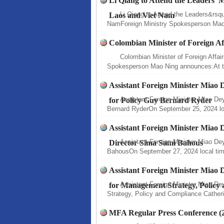
Li Qiang to Attend the Leaders’ M
Li Qiang to Attend the Leaders&rsq
Laos and Viet Nam
NamForeign Ministry Spokesperson Mao
Colombian Minister of Foreign Aff
Colombian Minister of Foreign Affair
Spokesperson Mao Ning announces:At th
Assistant Foreign Minister Miao
Assistant Foreign Minister Miao De
for Policy Guy Bernard Ryder
Bernard RyderOn September 25, 2024 loc
Assistant Foreign Minister Mia
Assistant Foreign Minister Miao D
Director Sima Sami Bahous
BahousOn September 27, 2024 local time
Assistant Foreign Minister Miao
Assistant Foreign Minister Miao D
for Management Strategy, Policy
Strategy, Policy and Compliance Cather
MFA Regular Press Conference