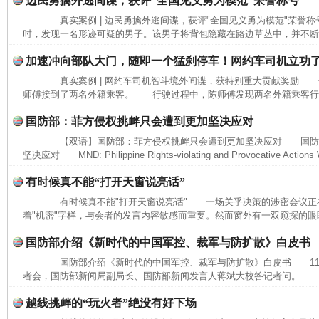
边民勇擒外逃间谍，获评“全国见义勇为模范”荣誉称号
真实案例 | 边民勇擒外逃间谍，获评"全国见义勇为模范"荣誉
时，发现一名形迹可疑的男子。该男子将背包隐藏在路边草丛中，并不断向
加速冲向部队大门，随即一个猛刹停车！网约车司机立功
真实案例 | 网约车司机智斗境外间谍，获特别重大贡献奖励 
师傅接到了两名外籍乘客。 行驶过程中，陈师傅发现两名外籍乘客行为
国防部：菲方侵权挑衅只会遭到更加坚决应对
【双语】国防部：菲方侵权挑衅只会遭到更加坚决应对 国防
坚决应对 MND: Philippine Rights-violating and Provocative Actions Wi
有时候真不能“打开天窗说亮话”
有时候真不能"打开天窗说亮话" 一场关乎决策的涉密会议正
着"机密"字样，与会者的发言内容敏感而重要。然而窗外有一双窥探的眼睛
国防部介绍《新时代的中国军控、裁军与防扩散》白皮书
国防部介绍《新时代的中国军控、裁军与防扩散》白皮书 11月
者会，国防部新闻局副局长、国防部新闻发言人蒋斌大校答记者问。 记
越线挑衅的“玩火者”绝没有好下场