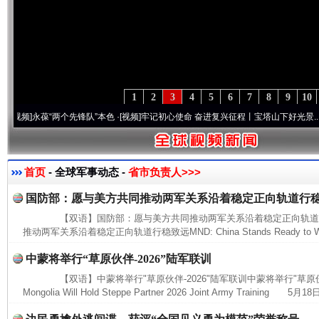
1
2
3
4
5
6
7
8
9
10
]
永葆“两个先锋队”本色
·[视频]
牢记初心使命 奋进复兴征程丨宝塔山下好光景..
·[视频]
首页
- 全球军事动态 -
省市负责人>>>
国防部：愿与美方共同推动两军关系沿着稳定正向轨道行
【双语】国防部：愿与美方共同推动两军关系沿着稳定正向轨道
推动两军关系沿着稳定正向轨道行稳致远MND: China Stands Ready to Work
中蒙将举行“草原伙伴-2026”陆军联训
【双语】中蒙将举行"草原伙伴-2026"陆军联训中蒙将举行"草原伙伴-20
Mongolia Will Hold Steppe Partner 2026 Joint Army Training 5月18