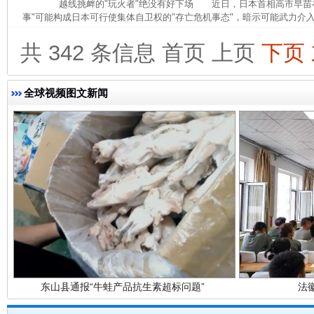
越线挑衅的"玩火者"绝没有好下场 近日，日本首相高市早苗在
事"可能构成日本可行使集体自卫权的"存亡危机事态"，暗示可能武力介入
共 342 条信息
首页
上页
下页
完善运行机制助力责任有效落实
一纸欠条
全球视频图文新闻
东山县通报“牛蛙产品抗生素超标问题”
法