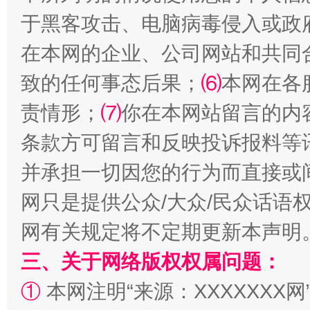
于黑客攻击、电脑病毒侵入或政
在本网的企业、公司网站和共同
全民健身五年计划来了！等你上场
致的任何事态后果；
⑹
本网在各
责情形；
⑺
你在本网站留言的内
条款方可留言和反映投诉报料等
并承担一切因您的行为而直接或
网只是提供公众/大众/民众话语
网有关规定将不定期更新本声明
阿坝州三大球赛在茂县开幕
规模最
三、关于网络版权权属问题：
①
本网注明“来源：XXXXXXX网