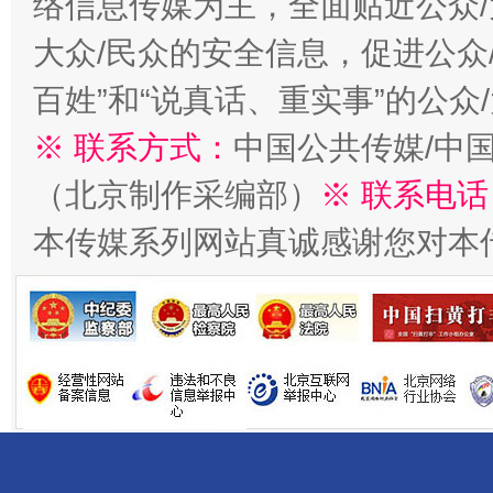
络信息传媒为主，全面贴近公众/
大众/民众的安全信息，促进公众
百姓”和“说真话、重实事”的公众
※ 联系方式：
中国公共传媒/中
千年窑火 生生不息
一
（北京制作采编部）
※ 联系电话
本传媒系列网站真诚感谢您对本
揭开“小金库”的免责幌子