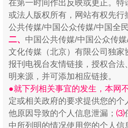
在第一时间作出反映或更正。特
揭开“小金库”的免责幌子
或法人版权所有，网站有权先行
公共传媒/中国公众传媒/中国全
二、
中国公共传媒/中国公众传媒
文化传媒（北京）有限公司独家
报刊电视台友情链接，授权合法
明来源，并可添加相应链接。
受贿1.44亿！段成刚被判无期
从幼儿
●就下列相关事宜的发生，本网
定或相关政府的要求提供您的个
他原因导致的个人信息泄漏；
⑶
中所列明的情况使用您的个人信