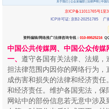
关于我们
|
公众采编部
|
法律声明
| 中国
京ICP备11011765号1至3
ICP许可证: 京B2-20251785
广
资料编辑/网络推广/法律咨询专线：
010-89525216
QQ
中国公共传媒网、中国公众传媒
千年窑火 生生不息
一
一、
遵守各国有关法律、法规，
担法律范围内因你的网络行为，
成伤害和损失的法律和经济责任
和经济责任。维护各国宪法，保
网站中的部份信息若无意中涉及