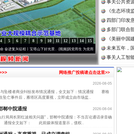
事关公共资
《生态环境监
读
四部门印发
多部门联合部
《美丽中国建
4
5
6
7
8
9
10
11
12
13
14
15
未来五年，
复兴征程丨宝塔山下好光景..
·[视频]
因党而生 为党而战——百年“纪”事⑧加强纪律..
·[视
事关人工智
>>
网络推广投稿请点击这里>>
2026-08-05
近期涉
与坠楼者商业纠纷发布情况通报，全文如下：情况通报 赛格
半生相
生坠亡事件后，雁塔区高度重视，立即成立由市场监..
一纸欠
邯郸中院通报
2026-08-04
26万
行局局长郭红波相关问题"，邯郸中院通报：不当言论通话录音确
杨天
 通报全文如下： 此前媒体报道显示，债权..
传销头