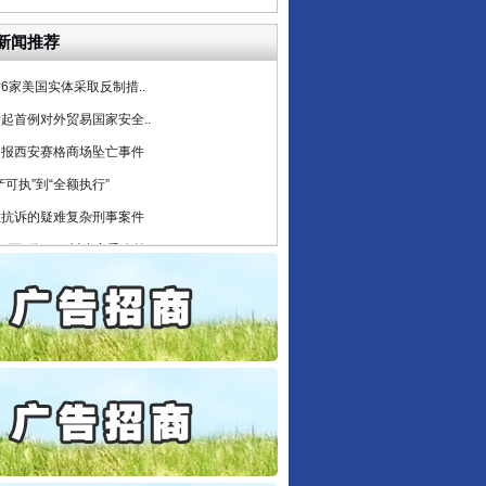
公安厅征集新型黑恶违法..
新闻推荐
6家美国实体采取反制措..
起首例对外贸易国家安全..
通报西安赛格商场坠亡事件
产可执”到“全额执行”
检抗诉的疑难复杂刑事案件
5死1伤，四川省安委会挂..
私家车群死群伤事故多发..
守，一别两宽：这场老年..
条伤亲情 巡回调解促和..
保费，离婚时为何要分走一..
誉，不得录用为公务员
目出狱后办书院暴力管教..
公安厅征集新型黑恶违法..
6家美国实体采取反制措..