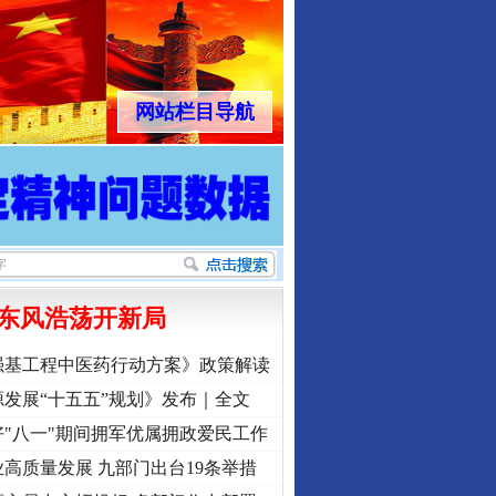
网站栏目导航
东风浩荡开新局
强基工程中医药行动方案》政策解读
发展“十五五”规划》发布｜全文
"八一"期间拥军优属拥政爱民工作
高质量发展 九部门出台19条举措