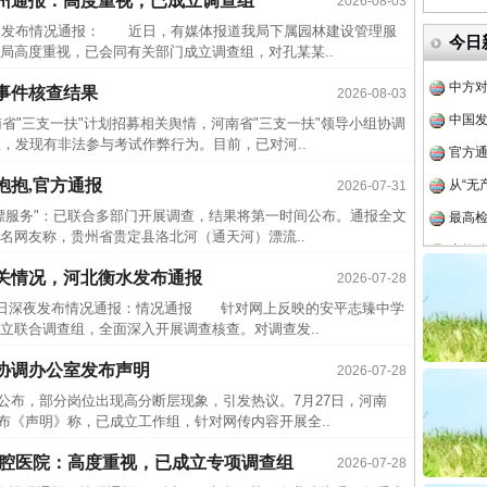
亳州通报：高度重视，已成立调查组
2026-08-03
四川省
发布情况通报： 近日，有媒体报道我局下属园林建设管理服
今日
局高度重视，已会同有关部门成立调查组，对孔某某..
中方对
中国发
事件核查结果
2026-08-03
官方
省"三支一扶"计划招募相关舆情，河南省"三支一扶"领导小组协调
，发现有非法参与考试作弊行为。目前，已对河..
从“无
抱抱,官方通报
最高
2026-07-31
服务"：已联合多部门开展调查，结果将第一时间公布。通报全文
事故致
网友称，贵州省贵定县洛北河（通天河）漂流..
近期涉
关情况，河北衡水发布通报
2026-07-28
半生相
日深夜发布情况通报：情况通报 针对网上反映的安平志臻中学
一纸欠
立联合调查组，全面深入开展调查核查。对调查发..
26万
协调办公室发布声明
2026-07-28
杨天
布，部分岗位出现高分断层现象，引发热议。7月27日，河南
传销头
布《声明》称，已成立工作组，针对网传内容开展全..
四川省
口腔医院：高度重视，已成立专项调查组
2026-07-28
中方对