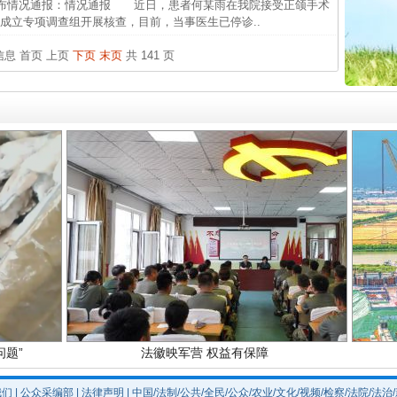
布情况通报：情况通报 近日，患者何某雨在我院接受正颌手术
中国发
成立专项调查组开展核查，目前，当事医生已停诊..
官方
条信息
首页
上页
下页
末页
共 141 页
从“无
实
一纸欠条伤亲情 巡回调解促和解..
最高
事故致
题”
法徽映军营 权益有保障
我们
|
公众采编部
|
法律声明
| 中国/法制/公共/全民/公众/农业/文化/视频/检察/法院/法治