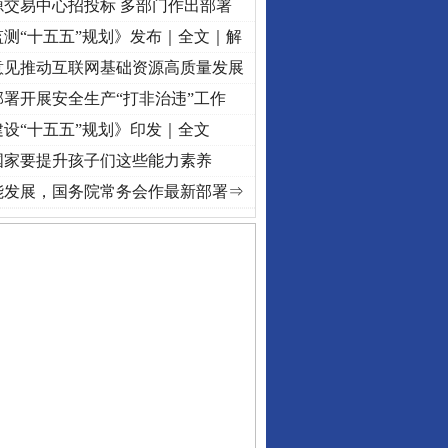
源交易中心招投标 多部门作出部署
测“十五五”规划》发布｜全文｜解
意见推动互联网基础资源高质量发展
署开展安全生产“打非治违”工作
设“十五五”规划》印发｜全文
国家要提升孩子们这些能力素养
频]
牢记初心使命 奋进复兴征程丨“转折之城”激荡..
·[视频]
牢记初心使命 奋进复兴征程丨
能发展，国务院常务会作最新部署⇒
私家车群死群伤事故多发..
守，一别两宽：这场老年..
条伤亲情 巡回调解促和..
保费，离婚时为何要分走一..
誉，不得录用为公务员
目出狱后办书院暴力管教..