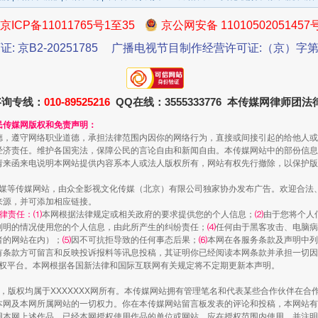
京ICP备11011765号1至35
京公网安备 11010502051457
证: 京B2-20251785
广播电视节目制作经营许可证:（京）字第3
咨询专线：
010-89525216
QQ在线：3555333776 本传媒网律师团
民传媒网版权和免责声明：
一批国家标准开始实施
德，遵守网络职业道德，承担法律范围内因你的网络行为，直接或间接引起的给他人或
经济责任。维护各国宪法，保障公民的言论自由和新闻自由。本传媒网站中的部份信息
请来函来电说明本网站提供内容系本人或法人版权所有，网站有权先行撤除，以保护版
传媒等传媒网站，由众全影视文化传媒（北京）有限公司独家协办发布广告。欢迎合法
来源，并可添加相应链接。
律责任：⑴
本网根据法律规定或相关政府的要求提供您的个人信息；
⑵
由于您将个人
列明的情况使用您的个人信息，由此所产生的纠纷责任；
⑷
任何由于黑客攻击、电脑病
者的网站在内）；
⑸
因不可抗拒导致的任何事态后果；
⑹
本网在各服务条款及声明中列
有条款方可留言和反映投诉报料等讯息投稿，其证明你已经阅读本网条款并承担一切因
语权平台。本网根据各国新法律和国际互联网有关规定将不定期更新本声明。
作品，版权均属于XXXXXXX网所有。本传媒网站拥有管理笔名和代表某些合作伙伴在
本网及本网所属网站的一切权力。你在本传媒网站留言板发表的评论和投稿，本网站有
本网上述作品。已经本网授权使用作品的单位或网站，应在授权范围内使用，并注明“来