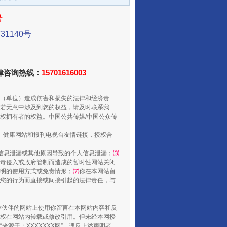
号
1140号
法律咨询热线：
15701616003
从数据变化看反腐深化
（单位）造成伤害和损失的法律和经济责
若无意中涉及到您的权益，请及时联系我
权拥有者的权益。中国公共传媒/中国公众传
、健康网站和报刊电视台友情链接，授权合
信息泄漏或其他原因导致的个人信息泄漏；
⑶
毒侵入或政府管制而造成的暂时性网站关闭
明的使用方式或免责情形；
⑺
你在本网站留
您的行为而直接或间接引起的法律责任，与
合作伙伴的网站上使用你留言在本网站内容和反
权在网站内转载或修改引用。但未经本网授
源于：XXXXXXX网”。违反上述声明者，