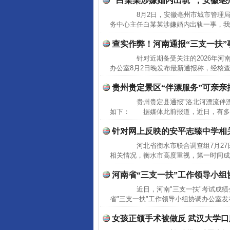
“白某某涉嫌婚内出轨”，安徽
8月2日，安徽亳州市城市管理局
务中心主任白某某涉嫌婚内出轨一事，我
查实作弊！河南通报“三支一扶”
针对近期备受关注的2026年河南
办公室8月2日晚发布最新通报称，经核查
贵州贵定景区“伴漂服务”可亲亲
贵州贵定县通报"洛北河漂流伴漂
如下： 据媒体此前报道，近日，有多名
针对网上反映的安平志臻中学相
河北省衡水市联合调查组7月27
相关情况，衡水市高度重视，第一时间成
河南省“三支一扶”工作领导小组
近日，河南"三支一扶"考试成绩公
省"三支一扶"工作领导小组协调办公室发
女孩正颌手术被做反 武汉大学