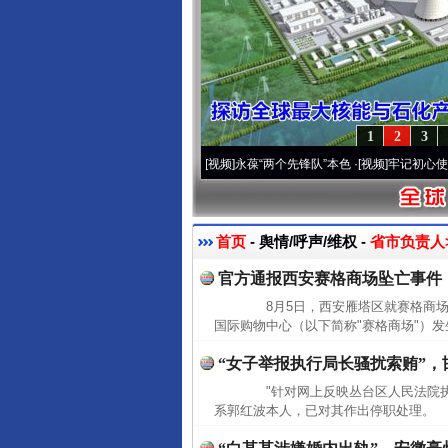
1
2
3
20周年 深刻改变雪域高原..
·[视频]
永葆“两个先锋队”本色
·[视频]
牢记初心使命 奋进
首页
- 舆情/呼声/维权 -
省市负责人>
官方通报西安赛格商场坠亡事件
8月5日，西安雁塔区就赛格商场
国际购物中心（以下简称"赛格商场"）发
“女子举报执行局长骚扰索贿”，
"针对网上反映丛台区人民法院执
系郭红波本人，已对其作出停职处理。