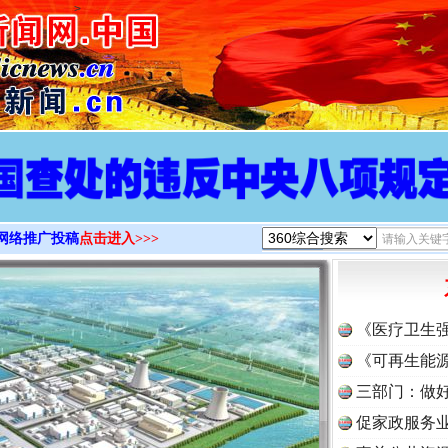
>
网络推广投稿
点击进入>>>
《医疗卫生
《可再生能源
三部门：做好
促家政服务业