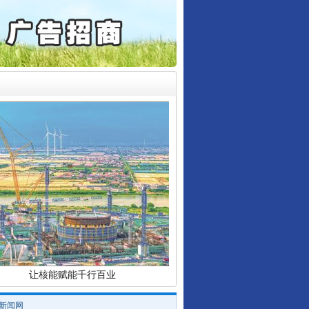
起首例对外贸易国家安全..
通报西安赛格商场坠亡事件
产可执”到“全额执行”
检抗诉的疑难复杂刑事案件
行业协会接连发公告
5死1伤，四川省安委会挂..
让核能赋能千行百业
/新闻网