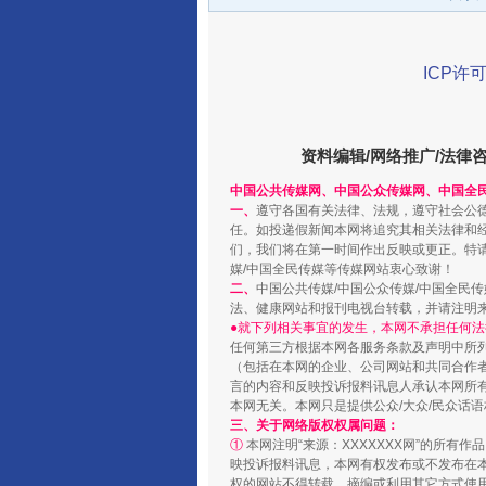
ICP许可
资料编辑/网络推广/法律
中国公共传媒网、中国公众传媒网、中国全
千年窑火 生生不息
一、
遵守各国有关法律、法规，遵守社会公
任。如投递假新闻本网将追究其相关法律和
们，我们将在第一时间作出反映或更正。特
媒/中国全民传媒等传媒网站衷心致谢！
二、
中国公共传媒/中国公众传媒/中国全民
法、健康网站和报刊电视台转载，并请注明
●就下列相关事宜的发生，本网不承担任何法
任何第三方根据本网各服务条款及声明中所
（包括在本网的企业、公司网站和共同合作
言的内容和反映投诉报料讯息人承认本网所
本网无关。本网只是提供公众/大众/民众话
三、关于网络版权权属问题：
①
本网注明“来源：XXXXXXX网”的所有
映投诉报料讯息，本网有权发布或不发布在
权的网站不得转载、摘编或利用其它方式使用