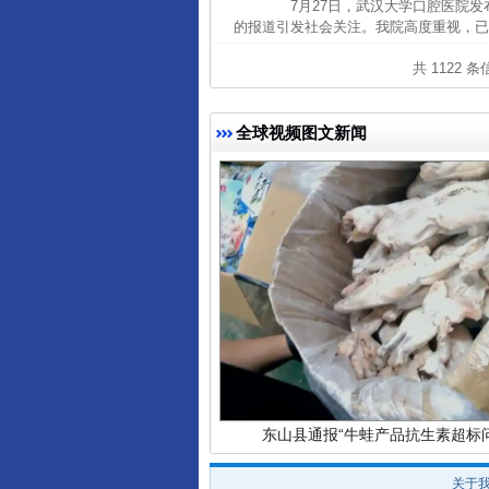
7月27日，武汉大学口腔医院发
的报道引发社会关注。我院高度重视，已
共 1122 
完善运行机制助力责任有效落
全球视频图文新闻
东山县通报“牛蛙产品抗生素超标问
关于