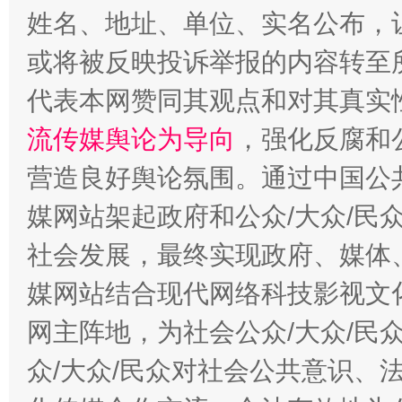
完善运行机制助力责任有效落实
一纸欠条
姓名、地址、单位、实名公布，让
或将被反映投诉举报的内容转至
代表本网赞同其观点和对其真实
流传媒舆论为导向
，强化反腐和
营造良好舆论氛围。通过中国公共
媒网站架起政府和公众/大众/民
社会发展，最终实现政府、媒体、
东山县通报“牛蛙产品抗生素超标问题”
法
媒网站结合现代网络科技影视文
网主阵地，为社会公众/大众/民
众/大众/民众对社会公共意识、