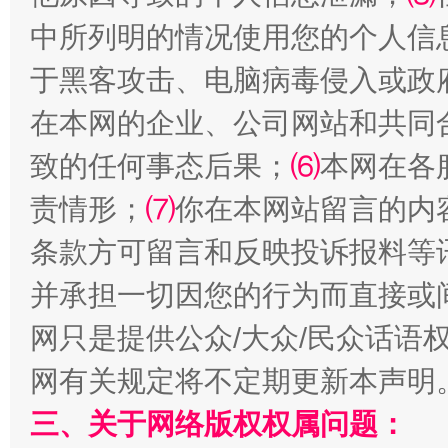
中所列明的情况使用您的个人信
全民健身五年计划来了！等你上场
于黑客攻击、电脑病毒侵入或政
在本网的企业、公司网站和共同
致的任何事态后果；
⑹
本网在各
责情形；
⑺
你在本网站留言的内
条款方可留言和反映投诉报料等
并承担一切因您的行为而直接或
阿坝州三大球赛在茂县开幕
规模最
网只是提供公众/大众/民众话语
网有关规定将不定期更新本声明
三、关于网络版权权属问题：