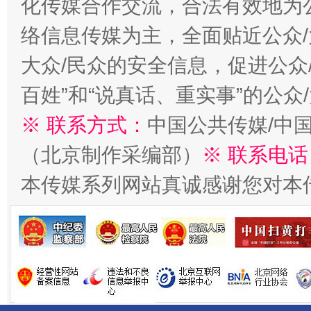
化传媒合作交流，合法有效地为公
络信息传媒为主，全面贴近公众/
大众/民众的安全信息，促进公众
千年窑火 生生不息
一
百姓”和“说真话、重实事”的公众
※ 联系方式：
中国公共传媒/中
（北京制作采编部）
※ 联系电话
本传媒系列网站真诚感谢您对本
揭开“小金库”的免责幌子