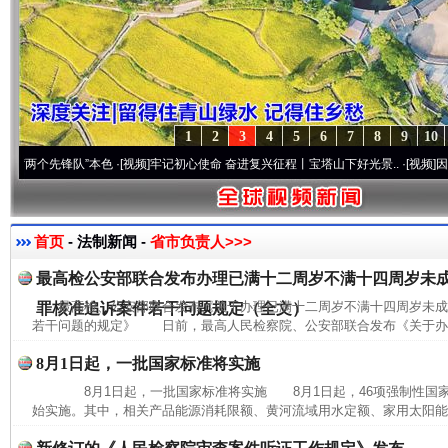
1
2
3
4
5
6
7
8
9
10
个先锋队”本色
·[视频]
牢记初心使命 奋进复兴征程丨宝塔山下好光景..
·[视频]
因党而生 
首页
- 法制新闻 -
省市负责人>>>
最高检公安部联合发布办理已满十二周岁不满十四周岁未
最高检、公安部联合发布《关于办理已满十二周岁不满十四周岁未
罪核准追诉案件若干问题规定（全文）
若干问题的规定》 日前，最高人民检察院、公安部联合发布《关于办理
8月1日起，一批国家标准将实施
8月1日起，一批国家标准将实施 8月1日起，46项强制性国家
始实施。其中，相关产品能源消耗限额、黄河流域用水定额、家用太阳能热