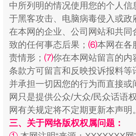
中所列明的情况使用您的个人信
于黑客攻击、电脑病毒侵入或政
在本网的企业、公司网站和共同
全民健身五年计划来了！等你上场
致的任何事态后果；
⑹
本网在各
责情形；
⑺
你在本网站留言的内
条款方可留言和反映投诉报料等
并承担一切因您的行为而直接或
网只是提供公众/大众/民众话语
网有关规定将不定期更新本声明
三、关于网络版权权属问题：
阿坝州三大球赛在茂县开幕
规模最