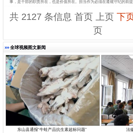
事，是干部的职责所在，也是价值所在。担当作为必须在遵规守纪的前提下
共 2127 条信息
首页
上页
下
页
完善运行机制助力责任有效落实
一纸欠条
全球视频图文新闻
东山县通报“牛蛙产品抗生素超标问题”
法