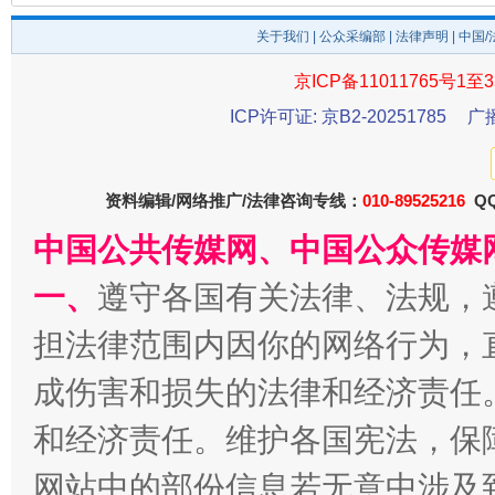
关于我们
|
公众采编部
|
法律声明
| 中国
京ICP备11011765号1至3
ICP许可证: 京B2-20251785
广
资料编辑/网络推广/法律咨询专线：
010-89525216
QQ
中国公共传媒网、中国公众传媒
千年窑火 生生不息
一
一、
遵守各国有关法律、法规，
担法律范围内因你的网络行为，
成伤害和损失的法律和经济责任
和经济责任。维护各国宪法，保
网站中的部份信息若无意中涉及