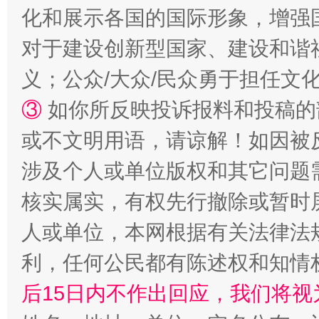
化和展示各国的国际形象，增强
扯下公款旅游的“隐身衣”
如何以同
对于建设创新型国家、建设和谐
义；公众/大众/民众勇于担任文
③
如你所反映投诉报料和投稿的
或不文明用语，请谅解！如因被
涉及个人或单位版权和其它问题
核实属实，有权先行撤除或暂时
“蜀中异人”王建安的艺术幻境
人或单位，本网根据有关法律法
利，任何公民都有陈述权和知情
后15日内不作出回应，我们将视