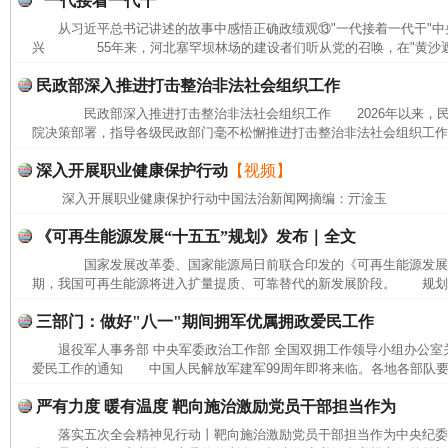
“一代接着一代干”
从习近平总书记讲述的故事中感悟正确政绩观⑬"一代接着一代干"中
兴 55年来，河北塞罕坝林场的建设者们听从党的召唤，在"黄沙遮天
民政部深入推进打击整治非法社会组织工作
民政部深入推进打击整治非法社会组织工作 2026年以来，民
院决策部署，指导各级民政部门毫不松懈推进打击整治非法社会组织工作，
深入开展职业健康保护行动
【视频】
深入开展职业健康保护行动中国法治新闻网摘编：亓淦玉
《可再生能源发展“十五五”规划》发布｜全文
国家发展改革委、国家能源局日前联合印发的《可再生能源发展"十
期，我国可再生能源将进入扩量提质、可靠替代的新发展阶段。 规划提出
三部门：做好"八一"期间拥军优属拥政爱民工作
退役军人事务部 中央军委政治工作部 全国双拥工作领导小组办公室
爱民工作的通知 中国人民解放军建军99周年即将来临。各地各部队要坚
严有力度 暖有温度 靶向施治激励党员干部担当作为
落实五次全会精神见行动丨靶向施治激励党员干部担当作为中央纪