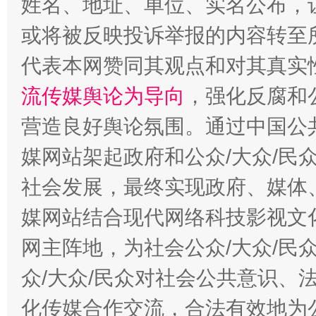
姓名、地址、单位、实名公布，让
或将被反映投诉举报的内容转至
代表本网赞同其观点和对其真实
完善运行机制助力责任有效落实
一纸欠条
流传媒舆论为导向
，强化反腐和
营造良好舆论氛围。通过中国公共
媒网站架起政府和公众/大众/民
社会发展，最终实现政府、媒体、
媒网站结合现代网络科技影视文
网主阵地，为社会公众/大众/民
东山县通报“牛蛙产品抗生素超标问题”
法
众/大众/民众对社会公共意识、
化传媒合作交流，合法有效地为公