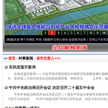
1
2
3
4
5
6
7
8
9
10
频]
永葆“两个先锋队”本色
·[视频]
牢记初心使命 奋进复兴征程丨宝塔山下好光景..
·[视频]
首页
- 时事新闻 -
省市负责人>>>
东风浩荡开新局
东风浩荡开新局——习近平经济思想指引中国经济高质量发展行稳致远
年。世界第二大经济体交出怎样的发展答卷，举世关注。 上半年，面对
中共中央政治局召开会议 决定召开二十届五中全会
中共中央政治局召开会议决定召开二十届五中全会分析研究当前经
习近平主持会议 中共中央政治局7月30日召开会议，决定今年10月在北