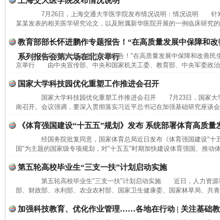
上海交大医学院发布情况说明
7月26日，上海交通大学医学院发布情况说明：情况说明 针
某某发表的相关医学研究论文，以及附属新华医院开展的一例临床研究的相
教育部部长怀进鹏作专题报告！“在高质量发展中保障和改
教育部部长怀进鹏作专题报告！"在高质量发展中保障和改善民生
系列报告会第六场在北京举行
京举行 由中央宣传部、中央和国家机关工委、教育部、中央军委政治工
国家大学科技园优化重塑工作推进会召开
国家大学科技园优化重塑工作推进会召开 7月23日，国家大
南召开。会议强调，要深入贯彻落实习近平总书记在加强基础研究座谈会和
《体育强国建设“十五五”规划》发布 系统部署体育高质量
经国务院批复同意，国家体育总局近日发布《体育强国建设"十五
国"为主题的国家级专项规划，对"十五五"时期加快建设体育强国、推动体
第五轮高校毕业生“三支一扶”计划启动实施
第五轮高校毕业生"三支一扶"计划启动实施 近日，人力资源
完善运行机制助力责任有效落实
一纸欠条
部、财政部、水利部、农业农村部、国家卫生健康委、国家林草局、共青团
加强科技教育、优化作业管理……各地在行动 | 关注基础