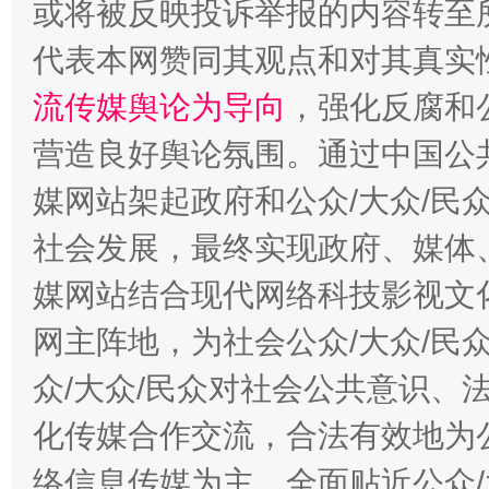
或将被反映投诉举报的内容转至
代表本网赞同其观点和对其真实
流传媒舆论为导向
，强化反腐和
营造良好舆论氛围。通过中国公共
东山县通报“牛蛙产品抗生素超标问题”
法
媒网站架起政府和公众/大众/民
社会发展，最终实现政府、媒体、
媒网站结合现代网络科技影视文
网主阵地，为社会公众/大众/民
众/大众/民众对社会公共意识、
化传媒合作交流，合法有效地为公
千年窑火 生生不息
一
络信息传媒为主，全面贴近公众/