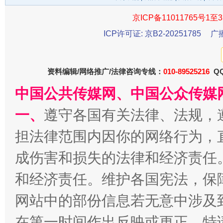
千年窑火 生生不息
一
京ICP备11011765号1至3
ICP许可证: 京B2-20251785
广
资料编辑/网络推广/法律咨询专线：
010-89525216
QQ
中国公共传媒网、中国公众传媒
一、
遵守各国有关法律、法规，
担法律范围内因你的网络行为，
揭开“小金库”的免责幌子
成伤害和损失的法律和经济责任
和经济责任。维护各国宪法，保
网站中的部份信息若无意中涉及
在第一时间作出反映或更正。特