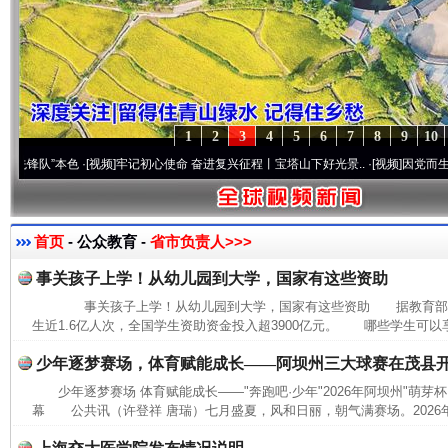
1
2
3
4
5
6
7
8
9
10
队”本色
·[视频]
牢记初心使命 奋进复兴征程丨宝塔山下好光景..
·[视频]
因党而生 为党而战
首页
- 公众教育 -
省市负责人>>>
事关孩子上学！从幼儿园到大学，国家有这些资助
事关孩子上学！从幼儿园到大学，国家有这些资助 据教育部消息
生近1.6亿人次，全国学生资助资金投入超3900亿元。 哪些学生可以
少年逐梦赛场，体育赋能成长——阿坝州三大球赛在茂县
少年逐梦赛场 体育赋能成长——"奔跑吧·少年"2026年阿坝州"萌芽
幕 公共讯（许登祥 唐瑞）七月盛夏，风和日丽，朝气满赛场。2026年7