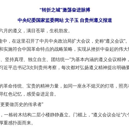
“转折之城”激荡奋进脉搏
中央纪委国家监委网站 文子玉 自贵州遵义报道
月的遵义，满目苍翠，生机勃发。
途中，在这里召开了中共中央政治局扩大会议，史称“遵义会议”
和实施符合中国革命特点的战略策略，实现从挫折中奋起的伟大
坚持真理、独立自主、团结统一”为基本内涵的遵义会议精神
习近平总书记3次到贵州考察，每次都对弘扬遵义精神提出明确
命传统、宝贵的精神力量，如同一座永不熄灭的灯塔，照亮着
寻红色记忆，感受奋进足音。
更要做历史的传承者”
一栋砖木结构二层小楼静静矗立。门楣上，“遵义会议会址”六
厚重感扑面而来。