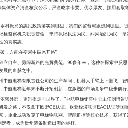
园等集体资产清查核实公示，严查吃拿卡要、优亲厚友、挪用套取
村振兴的惠民政策落实到哪里，我们的监督就跟进到哪里。”
纪检监察机关职责使命，坚持执纪执法为民、纠风治乱为民，坚
姓的真实惠。
破，方能在变局中破冰开路”
立自主、勇闯新路的光辉典范。90多年来，这种在探索中反思
发展的血脉之中。
中航电梯有限责任公司的生产车间，机器人手臂上下翻飞，智
，中航电梯近年来不断开拓创新，在激烈的市场竞争中稳步前行
赖外部，更别提走向世界了。”中航电梯销售中心主任刘琦告
研发之路，不仅拿下欧盟CE认证、欧亚经济联盟EAC认证等国
来，企业成功攻克了电梯物联网、智能群控等核心技术，获得了2
的制定者，成为贵州装备制造出海的标杆。