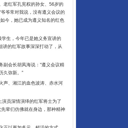
老红军孔宪权的孙女、56岁的
“爷爷常对我说，没有遵义会议的
。如今，她已成为遵义知名的红色
级学生，今年已是她义务宣讲的
姐讲的红军故事深深打动了，从
副会长胡凤海说：“遵义会议精
历久弥新。”
火声、湘江的血色波涛、赤水河
上演员深情演绎的红军将士为了
觉先辈们仿佛就在身边，那种精神
化正以更加多元、鲜活的方式，