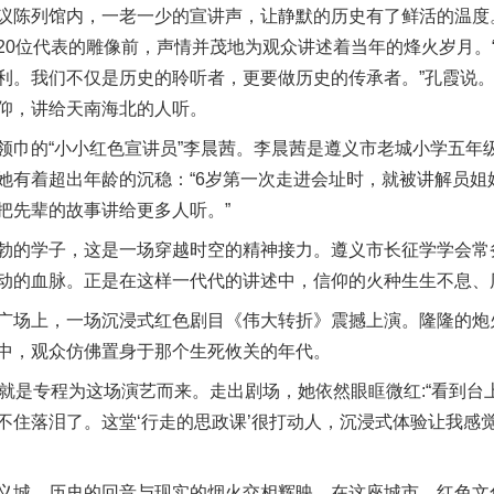
陈列馆内，一老一少的宣讲声，让静默的历史有了鲜活的温度。
20位代表的雕像前，声情并茂地为观众讲述着当年的烽火岁月。
利。我们不仅是历史的聆听者，更要做历史的传承者。”孔霞说
仰，讲给天南海北的人听。
的“小小红色宣讲员”李晨茜。李晨茜是遵义市老城小学五年
她有着超出年龄的沉稳：“6岁第一次走进会址时，就被讲解员姐
把先辈的故事讲给更多人听。”
的学子，这是一场穿越时空的精神接力。遵义市长征学学会常务
动的血脉。正是在这样一代代的讲述中，信仰的火种生生不息、
场上，一场沉浸式红色剧目《伟大转折》震撼上演。隆隆的炮
中，观众仿佛置身于那个生死攸关的年代。
是专程为这场演艺而来。走出剧场，她依然眼眶微红:“看到台
不住落泪了。这堂‘行走的思政课’很打动人，沉浸式体验让我感
城，历史的回音与现实的烟火交相辉映。在这座城市，红色文