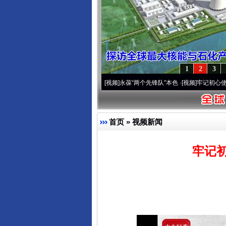
1
2
3
周年 深刻改变雪域高原..
·[视频]
永葆“两个先锋队”本色
·[视频]
牢记初心使命 奋进复兴
首页
»
视频新闻
牢记