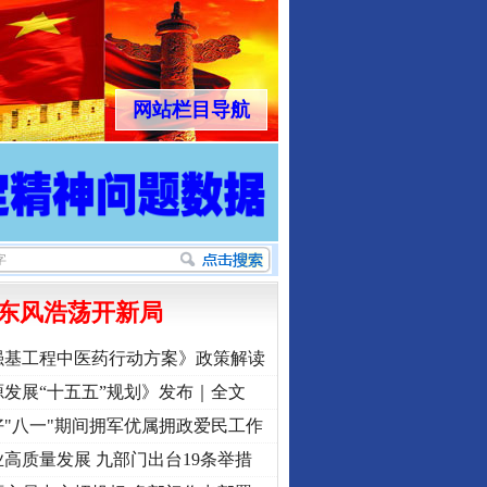
网站栏目导航
东风浩荡开新局
强基工程中医药行动方案》政策解读
发展“十五五”规划》发布｜全文
"八一"期间拥军优属拥政爱民工作
高质量发展 九部门出台19条举措