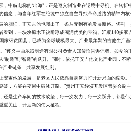
中航电梯的“出海”，正是遵义制造业在逆境中寻机、在转折
的信念，与当年红军在绝境中独立自主寻找革命道路的精神内核
的胆识，正安吉他也闯出了一条从无到有的发展新路。切割、
者看到，一块块原木正被雕琢成圆润优美的琴箱。汇聚140多家
的国家级贫困县，已成为全球规模最大、产业最集聚的吉他生产基
”遵义神曲乐器制造有限公司负责人郑传玖告诉记者。如今的
“制造”到“智造”的跃升。同时，依托正安吉他文化产业园，不断
众在产业链条上共享发展红利。
安吉他的发展，是老区人民依靠自身努力打开新局面的缩影。“
突破，方能在变局中破冰开路。”贵州正安经济开发区管委会副
还是生产车间的技术攻坚，每一次发力，每一次跃升，都是伟
重重关山，开启新的伟大征程。