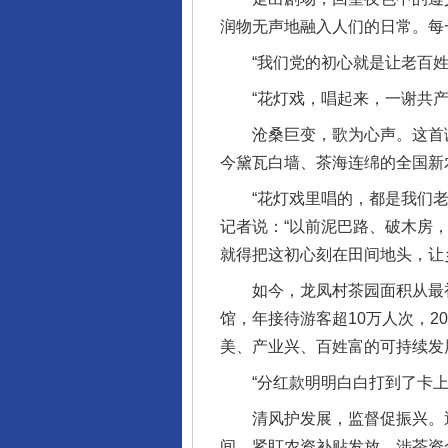
润物无声地融入人们的日常。每
“我们党的初心就是让老百姓
“花灯戏，唱起来，一谢共产党
沧桑巨变，歌为心声。这首诞
今黛瓦白墙、茶海连绵的全国新
“花灯戏里唱的，都是我们老百
记者说：“以前泥巴路、破木房
就得把这初心刻在田间地头，让
如今，龙凤村茶园面积从最初的
馆，年接待游客超10万人次，2
美、产业兴、百姓富的可持续发
“分红款明明白白打到了卡上，
清风护发展，监督促振兴。近
间，紧盯农资补贴发放、涉茶资