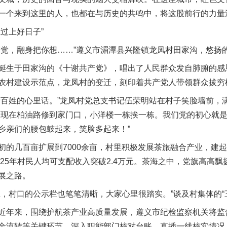
一个来到这里的人，也都在与历史的共鸣中，将这股前行的力量
过上好日子”
，翻身把你想……”遵义市湄潭县兴隆镇龙凤村田家沟，悠扬
生于田家沟的《十谢共产党》，唱出了人民群众发自肺腑的感
农村建设示范点，龙凤村的变迁，刻印着共产党人带领群众拔穷
姓的心里话。”龙凤村党总支书记伍荣明站在村子笑脸墙前，
，现在柏油路修到家门口，小洋楼一栋挨一栋。我们党的初心就
乡亲们的腰包鼓起来，笑脸多起来！”
几百亩扩展到7000余亩，村里积极发展茶旅融合产业，建起
025年村民人均可支配收入突破2.4万元。茶海之中，党旗高高
展之路。
村口的公示栏也笔笔清晰，大家心里很踏实。”谈及村集体的“
年来，围绕护航茶产业高质量发展，遵义市纪检监察机关将监
金流转等关键环节，深入职能部门核对台账，直插一线核实情况