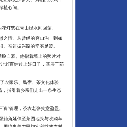
深植心间。
的花灯戏在青山绿水间回荡。
恩之情。从曾经的穷山沟，到如
根、奋进振兴路的坚实足迹。
满脸自豪。他指着墙上的照片对
是让老百姓过上好日子，基层干部
了农家乐、民宿、茶文化体验
飘扬，指引着乡亲们走出一条生态
三资”管理，茶农老张笑意盈盈。
督触角延伸至茶园地头与收购车
。围绕事关农民切实利益的农村