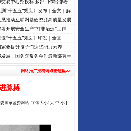
源交易中心招投标 多部门作出部署
测“十五五”规划》发布｜全文｜解
意见推动互联网基础资源高质量发展
署开展安全生产“打非治违”工作
设“十五五”规划》印发｜全文
国家要提升孩子们这些能力素养
牢记初心使命 奋进复兴征程丨“转折之城”激荡..
·[视频]
牢记初心使命 奋进复兴征程丨红船
能发展，国务院常务会作最新部署⇒
网络推广投稿请点击这里>>
奋进脉搏
纪委国家监委网站
字体大小[
大
中
小
]