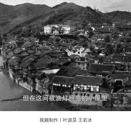
视频制作丨叶源昊 王若冰