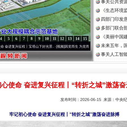
事关公共资
《生态环境监
读
四部门印发
多部门联合部
《美丽中国建
4
5
6
7
8
9
10
11
12
13
14
15
未来五年，
征程丨宝塔山下好光景..
·[视频]
因党而生 为党而战——百年“纪”事⑧加强纪律..
·[视频]
事关人工智
初心使命 奋进复兴征程丨“转折之城”激荡
发布时间：2026-06-15 来源：
中央
牢记初心使命 奋进复兴征程丨“转折之城”激荡奋进脉搏