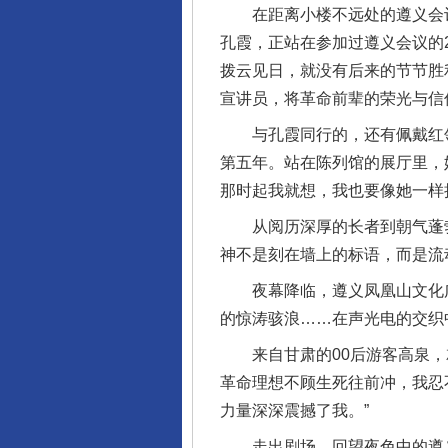
在距离小楼不远处的遵义会议
孔霞，正站在参加过遵义会议的
拨云见日，就没有后来的节节胜
宣讲员，将革命前辈的荣光与信
与孔霞同行的，还有佩戴红领巾
第五年。站在陈列馆的展厅里，
那时起我就想，我也要像她一样
从阅历深厚的长者到朝气蓬勃
神不是刻在墙上的标语，而是流
夜幕降临，遵义凤凰山文化广
的惊涛骇浪……在声光电的交织
来自甘肃的00后游客高泉，就
革命理想不顾生死往前冲，我忍
力量深深震撼了我。”
走出剧场，回望夜色中的遵义