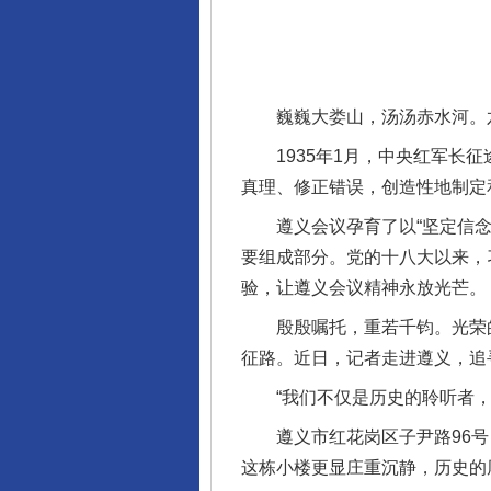
巍巍大娄山，汤汤赤水河。六
1935年1月，中央红军长征
真理、修正错误，创造性地制定
遵义会议孕育了以“坚定信念、
要组成部分。党的十八大以来，
验，让遵义会议精神永放光芒。
殷殷嘱托，重若千钧。光荣的革
征路。近日，记者走进遵义，追
“我们不仅是历史的聆听者，
遵义市红花岗区子尹路96号，
这栋小楼更显庄重沉静，历史的