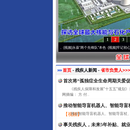
1
2
3
营20周年 深刻改变雪域高原..
·[视频]
永葆“两个先锋队”本色
·[视频]
牢记初心使命 奋
首页
- 残疾人新闻 -
省市负责人>>
首次将“孤独症全生命周期关爱
《残疾人保障和发展"十五五"规划
网摘编： 方 付..
推动智能导盲机器人、智能导盲
推动智能导盲机器人、智能导盲杖、
【视频】
事关残疾人，未来5年补贴、就