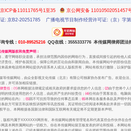
京ICP备11011765号1至35
京公网安备 11010502051457
证: 京B2-20251785
广播电视节目制作经营许可证:（京）字第3
咨询专线：
010-89525216
QQ在线：3555333776 本传媒网律师团
民传媒网版权和免责声明：
德，遵守网络职业道德，承担法律范围内因你的网络行为，直接或间接引起的给他人或
经济责任。维护各国宪法，保障公民的言论自由和新闻自由。本传媒网站中的部份信息
一批国家标准开始实施
请来函来电说明本网站提供内容系本人或法人版权所有，网站有权先行撤除，以保护版
传媒等传媒网站，由众全影视文化传媒（北京）有限公司独家协办发布广告。欢迎合法
来源，并可添加相应链接。
律责任：⑴
本网根据法律规定或相关政府的要求提供您的个人信息；
⑵
由于您将个人
列明的情况使用您的个人信息，由此所产生的纠纷责任；
⑷
任何由于黑客攻击、电脑病
者的网站在内）；
⑸
因不可抗拒导致的任何事态后果；
⑹
本网在各服务条款及声明中列
有条款方可留言和反映投诉报料等讯息投稿，其证明你已经阅读本网条款并承担一切因
语权平台。本网根据各国新法律和国际互联网有关规定将不定期更新本声明。
作品，版权均属于XXXXXXX网所有。本传媒网站拥有管理笔名和代表某些合作伙伴在
本网及本网所属网站的一切权力。你在本传媒网站留言板发表的评论和投稿，本网站有
本网上述作品。已经本网授权使用作品的单位或网站，应在授权范围内使用，并注明“来