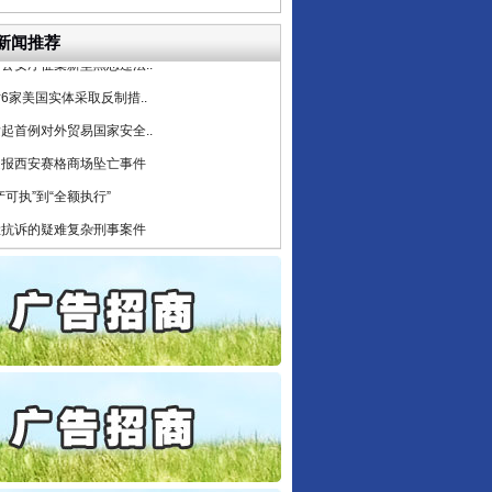
公安厅征集新型黑恶违法..
新闻推荐
6家美国实体采取反制措..
起首例对外贸易国家安全..
通报西安赛格商场坠亡事件
产可执”到“全额执行”
检抗诉的疑难复杂刑事案件
5死1伤，四川省安委会挂..
私家车群死群伤事故多发..
守，一别两宽：这场老年..
条伤亲情 巡回调解促和..
保费，离婚时为何要分走一..
誉，不得录用为公务员
目出狱后办书院暴力管教..
公安厅征集新型黑恶违法..