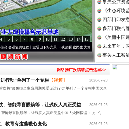
事关公共资
《生态环境监
读
四部门印发
多部门联合部
《美丽中国建
4
5
6
7
8
9
10
11
12
13
14
15
未来五年，
进复兴征程丨宝塔山下好光景..
·[视频]
因党而生 为党而战——百年“纪”事⑧加强纪律..
事关人工智
>
网络推广投稿请点击这里>>
促进行动”单列了一个专栏
【视频】
2026-07-28
近期涉
》首次将"孤独症全生命周期关爱促进行动"单列了一个专栏中国大众
半生相
一纸欠
杖、智能导盲眼镜等，让残疾人真正受益
2026-07-28
26万
智能导盲眼镜等，让残疾人真正受益中国大众网摘编： 方 付
杨天
业、教育有这些暖心变化
2026-07-28
传销头