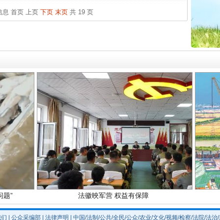
中方对
条信息
首页
上页
下页
末页
共 19 页
中国发
官方
从“无
最高
实
一纸欠条伤亲情 巡回调解促和解..
事故致
题”
法徽映军营 权益有保障
我们
|
公众采编部
|
法律声明
| 中国/法制/公共/全民/公众/农业/文化/视频/检察/法院/法治