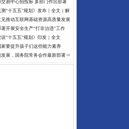
源交易中心招投标 多部门作出部署
测“十五五”规划》发布｜全文｜解
意见推动互联网基础资源高质量发展
署开展安全生产“打非治违”工作
设“十五五”规划》印发｜全文
国家要提升孩子们这些能力素养
·[视频]
牢记初心使命 奋进复兴征程丨“转折之城”激荡..
·[视频]
牢记初心使命 奋进复兴征
能发展，国务院常务会作最新部署⇒
私家车群死群伤事故多发..
守，一别两宽：这场老年..
条伤亲情 巡回调解促和..
保费，离婚时为何要分走一..
誉，不得录用为公务员
目出狱后办书院暴力管教..