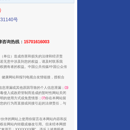
号
1140号
法律咨询热线：
15701616003
（单位）造成伤害和损失的法律和经济责
若无意中涉及到您的权益，请及时联系我
从数据变化看反腐深化
权拥有者的权益。中国公共传媒/中国公众传
、健康网站和报刊电视台友情链接，授权合
信息泄漏或其他原因导致的个人信息泄漏；
⑶
毒侵入或政府管制而造成的暂时性网站关闭
明的使用方式或免责情形；
⑺
你在本网站留
您的行为而直接或间接引起的法律责任，与
合作伙伴的网站上使用你留言在本网站内容和反
权在网站内转载或修改引用。但未经本网授
源于：XXXXXXX网”。违反上述声明者，