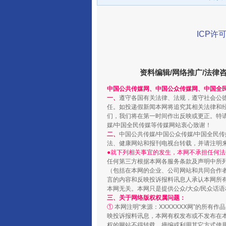
ICP许可
资料编辑/网络推广/法律
中国公共传媒网、中国公众传媒网、中国全
一、
遵守各国有关法律、法规，遵守社会公
任。如投递假新闻本网将追究其相关法律和
千年窑火 生生不息
们，我们将在第一时间作出反映或更正。特
媒/中国全民传媒等传媒网站衷心致谢！
二、
中国公共传媒/中国公众传媒/中国全民
法、健康网站和报刊电视台转载，并请注明
●就下列相关事宜的发生，本网不承担任何法
任何第三方根据本网各服务条款及声明中所
（包括在本网的企业、公司网站和共同合作
言的内容和反映投诉报料讯息人承认本网所
本网无关。本网只是提供公众/大众/民众话
三、关于网络版权权属问题：
①
本网注明“来源：XXXXXXX网”的所有
映投诉报料讯息，本网有权发布或不发布在
权的网站不得转载、摘编或利用其它方式使用