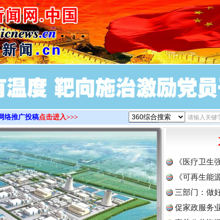
>
网络推广投稿
点击进入>>>
《医疗卫生
《可再生能源
三部门：做好
促家政服务业