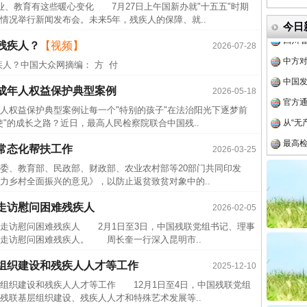
教育有这些暖心变化 7月27日上午国新办就"十五五"时期
情况举行新闻发布会。未来5年，残疾人的保障、就..
四川省
今日
中方对
残疾人？
【视频】
2026-07-28
中国发
人？中国大众网摘编： 方 付
官方
成年人权益保护典型案例
2026-05-18
从“无
人权益保护典型案例让每一个"特别的孩子"在法治阳光下逐梦前
"的成长之路？近日，最高人民检察院联合中国残..
最高
事故致
常态化帮扶工作
2026-03-25
近期涉
、教育部、民政部、财政部、农业农村部等20部门共同印发
力乡村全面振兴的意见》，以防止返贫致贫对象中的..
半生相
一纸欠
走访慰问困难残疾人
2026-02-05
26万
访慰问困难残疾人 2月1日至3日，中国残联党组书记、理事
走访慰问困难残疾人。 周长奎一行深入昆明市..
杨天
组织建设和残疾人人才等工作
2025-12-10
传销头
织建设和残疾人人才等工作 12月1日至4日，中国残联党组
四川省
残联基层组织建设、残疾人人才和特殊艺术发展等..