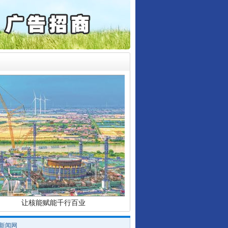
6家美国实体采取反制措..
起首例对外贸易国家安全..
通报西安赛格商场坠亡事件
产可执”到“全额执行”
检抗诉的疑难复杂刑事案件
行业协会接连发公告
5死1伤，四川省安委会挂..
让核能赋能千行百业
/新闻网