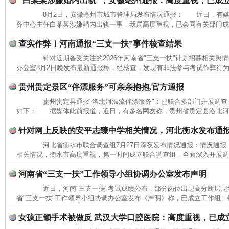
“白某某涉嫌婚内出轨”，安徽亳州通报：高度重视，已成
8月2日，安徽亳州市城市管理局发布情况通报： 近日，有媒
务中心主任白某某涉嫌婚内出轨一事，我局高度重视，已会同有关部门成立
查实作弊！河南通报“三支一扶”事件核查结果
针对近期备受关注的2026年河南省"三支一扶"计划招募相关舆情
办公室8月2日晚发布最新通报称，经核查，发现有非法参与考试作弊行为
贵州贵定景区“伴漂服务”可亲亲抱抱,官方通报
贵州贵定县通报"洛北河漂流伴漂服务"：已联合多部门开展调查
如下： 据媒体此前报道，近日，有多名网友称，贵州省贵定县洛北河（
针对网上反映的安平志臻中学相关情况，河北衡水发布通
河北省衡水市联合调查组7月27日深夜发布情况通报：情况通
相关情况，衡水市高度重视，第一时间成立联合调查组，全面深入开展调查
河南省“三支一扶”工作领导小组协调办公室发布声明
近日，河南"三支一扶"考试成绩公布，部分岗位出现高分断层现象
省"三支一扶"工作领导小组协调办公室发布《声明》称，已成立工作组，针
女孩正颌手术被做反 武汉大学口腔医院：高度重视，已成