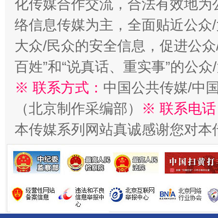
化传媒合作交流，合法有效地为公
络信息传媒为主，全面贴近公众/
大众/民众的安全信息，促进公众
千年窑火 生生不息
一
百姓”和“说真话、重实事”的公众
※ 联系方式：
中国公共传媒/中
（北京制作采编部）
※ 联系电话
本传媒系列网站真诚感谢您对本
揭开“小金库”的免责幌子