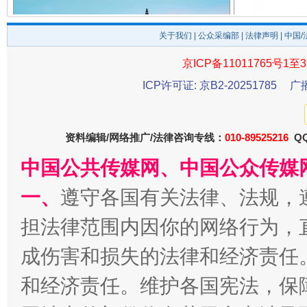
关于我们
|
公众采编部
|
法律声明
| 中国
京ICP备11011765号1至3
ICP许可证: 京B2-20251785
广
千年窑火 生生不息
一
资料编辑/网络推广/法律咨询专线：
010-89525216
QQ
中国公共传媒网、中国公众传媒
一、
遵守各国有关法律、法规，
担法律范围内因你的网络行为，
成伤害和损失的法律和经济责任
揭开“小金库”的免责幌子
和经济责任。维护各国宪法，保