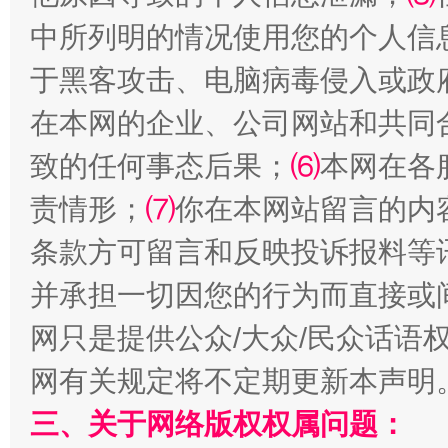
全民健身五年计划来了！等你上场
中所列明的情况使用您的个人信
于黑客攻击、电脑病毒侵入或政
在本网的企业、公司网站和共同
致的任何事态后果；
⑹
本网在各
责情形；
⑺
你在本网站留言的内
条款方可留言和反映投诉报料等
并承担一切因您的行为而直接或
阿坝州三大球赛在茂县开幕
规模最
网只是提供公众/大众/民众话语
网有关规定将不定期更新本声明
三、关于网络版权权属问题：