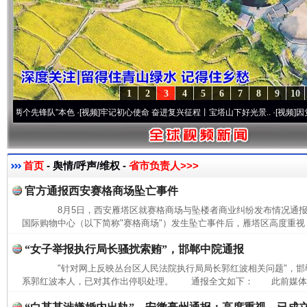
1
2
3
4
5
6
7
8
9
10
先锋队”本色
·[视频]
牢记初心使命 奋进复兴征程丨宝塔山下好光景..
·[视频]
因党而生 为
首页
- 舆情/呼声/维权 -
省市负责人>>>
官方通报西安赛格商场坠亡事件
8月5日，西安雁塔区就赛格商场与坠楼者商业纠纷发布情况通
国际购物中心（以下简称"赛格商场"）发生坠亡事件后，雁塔区高度重视，
“女子举报执行局长骚扰索贿”，邯郸中院通报
"针对网上反映丛台区人民法院执行局局长郭红波相关问题"，邯
系郭红波本人，已对其作出停职处理。 通报全文如下： 此前媒体报