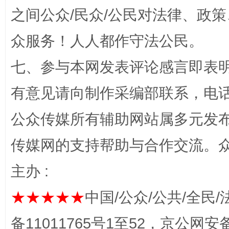
之间公众/民众/公民对法律、政
众服务！人人都作守法公民。
千年窑火 生生不息
一
七、参与本网发表评论感言即表明
有意见请向制作采编部联系，电话：0
公众传媒所有辅助网站属多元发
传媒网的支持帮助与合作交流。
主办 :
★★★★★
中国/公众/公共/全民/
揭开“小金库”的免责幌子
备11011765号1至52，京公网安备：