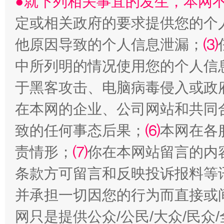
●就下列相关事宜的发生，本网
定或相关政府的要求提供您的个
他原因导致的个人信息泄漏；
⑶
国家大学科技园优化重塑工作
中所列明的情况使用您的个人信
于黑客攻击、电脑病毒侵入或政
在本网的企业、公司网站和共同
致的任何事态后果；
⑹
本网在各
责情形；
⑺
你在本网站留言的内
条款方可留言和反映投诉报料等
扯下公款旅游的“隐身衣”
如何以同
并承担一切因您的行为而直接或
网只是提供公众/公民/大众/民