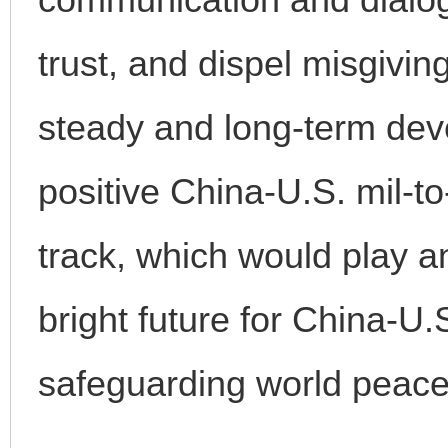
trust, and dispel misgivi
steady and long-term dev
千年窑火 生生不息
一
positive China-U.S. mil-to
track, which would play an
bright future for China-U.S
safeguarding world peace 
揭开“小金库”的免责幌子