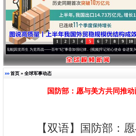
1
2
3
4
5
6
7
8
9
10
党而生 为党而战——百年“纪”事⑧加强纪律..
·[视频]
牢记初心使命 奋进复兴征程丨“转折
首页
»
全球军事动态
国防部：愿与美方共同推动
【双语】国防部：愿与