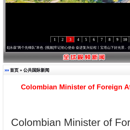
1
2
3
4
5
6
7
8
9
10
葆“两个先锋队”本色
·[视频]
牢记初心使命 奋进复兴征程丨宝塔山下好光景..
·[视频]
因党
首页
»
公共国际新闻
Colombian Minister of Foreign Aff
Colombian Minister of Fore