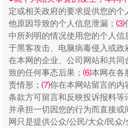
定或相关政府的要求提供您的个
他原因导致的个人信息泄漏；
⑶
中所列明的情况使用您的个人信
于黑客攻击、电脑病毒侵入或政
受贿1.44亿！段成刚被判无期
从幼儿
在本网的企业、公司网站和共同
致的任何事态后果；
⑹
本网在各
责情形；
⑺
你在本网站留言的内
条款方可留言和反映投诉报料等
并承担一切因您的行为而直接或
网只是提供公众/公民/大众/民
全民健身五年计划来了！等你上场