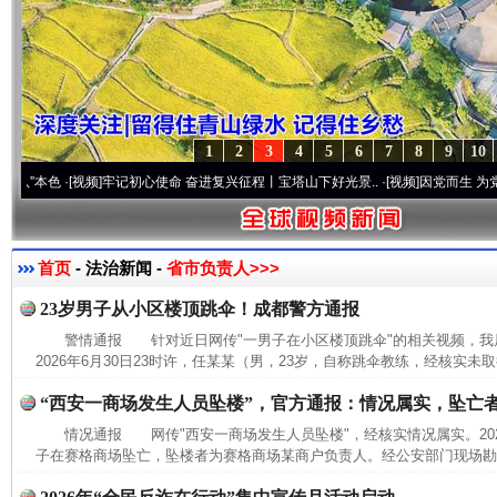
1
2
3
4
5
6
7
8
9
10
本色
·[视频]
牢记初心使命 奋进复兴征程丨宝塔山下好光景..
·[视频]
因党而生 为党而战—
首页
- 法治新闻 -
省市负责人>>>
23岁男子从小区楼顶跳伞！成都警方通报
警情通报 针对近日网传"一男子在小区楼顶跳伞"的相关视频，
2026年6月30日23时许，任某某（男，23岁，自称跳伞教练，经核实未
“西安一商场发生人员坠楼”，官方通报：情况属实，坠亡
情况通报 网传"西安一商场发生人员坠楼"，经核实情况属实。2026
子在赛格商场坠亡，坠楼者为赛格商场某商户负责人。经公安部门现场勘查