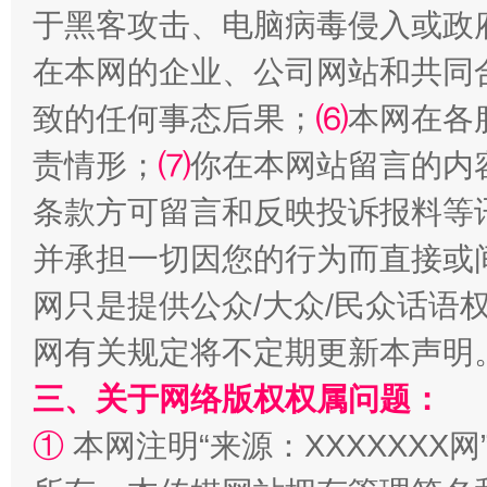
于黑客攻击、电脑病毒侵入或政
在本网的企业、公司网站和共同
致的任何事态后果；
⑹
本网在各
责情形；
⑺
你在本网站留言的内
规模最大的光氢储一体化项目
走走
条款方可留言和反映投诉报料等
并承担一切因您的行为而直接或
网只是提供公众/大众/民众话语
网有关规定将不定期更新本声明
三、关于网络版权权属问题：
①
本网注明“来源：XXXXXXX网
镜头丨大暑三秋近
山西：不