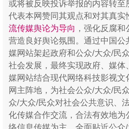
或将被反映投诉举报的内容转至
代表本网赞同其观点和对其真实
流传媒舆论为导向
，强化反腐和
营造良好舆论氛围。通过中国公共
法徽映军营 权益有保障
让
媒网站架起政府和公众/大众/民
社会发展，最终实现政府、媒体、
媒网站结合现代网络科技影视文
网主阵地，为社会公众/大众/民
众/大众/民众对社会公共意识、
化传媒合作交流，合法有效地为公
一批国家标准开始实施
从
络信息传媒为主，全面贴近公众/