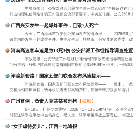
2026年“全民反诈在行动”集中宣传月活动启动
中央宣传部、公安部联合部署在全国开展2026年"全民反诈在行
打击治理电信网络诈骗工作视频会议部署要求，中央宣传部、公安部6月10
广西兴安发生一起爆炸事件，已致7人死亡
今天，广西桂林市兴安县公安局发布警情通报： 2026年6月11
镇灵湘路发生一起爆炸事件。事件发生后，桂林市、兴安县两级党委、政府
河南高速客车追尾致13死3伤 公安部派工作组指导调查处
事故通报 | 公安部派工作组赶赴河南南阳事故现场指导调查处置工
40分左右，G40沪陕高速河南省南阳市桐柏毛集段K991+800处，一辆车牌号
诈骗新套路！国家五部门联合发布风险提示——
诈骗新套路！国家五部门联合发布风险提示—— 近来，一些
变相推销培训课程，诱导求职者支付高额费用，甚至申请贷款参加培训，严
广州首例，负责人莫某某被刑拘
【视频】
完善运行机制助力责任有效落实
行
5月18日，广州交警通报，2026年1月13日14时47分，荔湾区
时配送骑手在事故中当场身亡。经认定，骑手承担事故主要责任。中国法治
“女子虐待婴儿”，江西一地通报