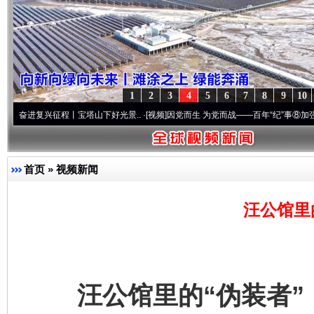
1
2
3
4
5
6
7
8
9
10
复兴征程丨宝塔山下好光景..
·[视频]
因党而生 为党而战——百年“纪”事⑧加强纪律..
·[
首页
»
视频新闻
汪公馆里
汪公馆里的“伪装者”