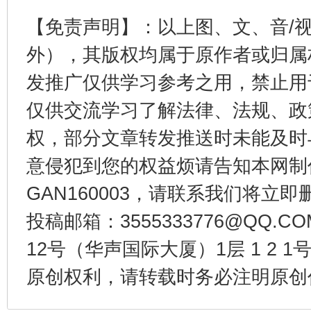
【免责声明】：以上图、文、音/
东山县通报“牛蛙产品抗生素超标问题”
法
外），其版权均属于原作者或归属
发推广仅供学习参考之用，禁止用
仅供交流学习了解法律、法规、政
权，部分文章转发推送时未能及时
意侵犯到您的权益烦请告知本网制作采编
GAN160003，请联系我们将立即删
投稿邮箱：3555333776@QQ
千年窑火 生生不息
一
12号（华声国际大厦）1层 1 2
原创权利，请转载时务必注明原创作