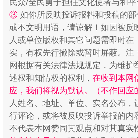
民众/全民勇于担任文化使者与和
③
如你所反映投诉报料和投稿的部
扯下公款旅游的“隐身衣”
如何以同
或不文明用语，请谅解！如因被反
人或单位版权和其它问题需即时在
实，有权先行撤除或暂时屏蔽。注
网根据有关法律法规规定，为维护
述权和知情权的权利，
在收到本网
应，我们将视为默认。（不作回应
人姓名、地址、单位、实名公布，让
行评论，或将被反映投诉举报的内
不代表本网赞同其观点和对其真实