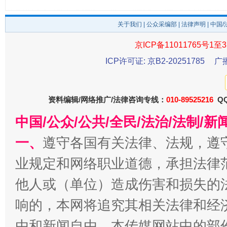
东山县通报“牛蛙产品抗生素超标问题”
法
关于我们
|
公众采编部
|
法律声明
| 中国
京ICP备11011765号1至3
ICP许可证: 京B2-20251785
广
资料编辑/网络推广/法律咨询专线：
010-89525216
QQ
中国/公众/公共/全民/法治/法制/
一、
遵守各国有关法律、法规，遵
千年窑火 生生不息
一
业规定和网络职业道德，承担法律
他人或（单位）造成伤害和损失的
响的，本网将追究其相关法律和经
由和新闻自由。本传媒网站中的部