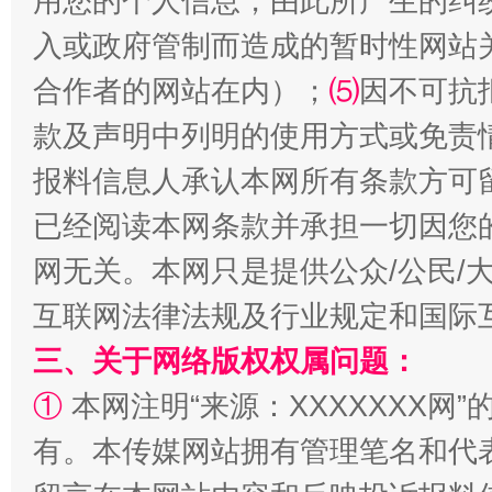
用您的个人信息，由此所产生的纠
入或政府管制而造成的暂时性网站
合作者的网站在内）；
⑸
因不可抗
款及声明中列明的使用方式或免责
报料信息人承认本网所有条款方可
全民健身五年计划来了！等你上场
已经阅读本网条款并承担一切因您
网无关。本网只是提供公众/公民/
互联网法律法规及行业规定和国际
三、关于网络版权权属问题：
①
本网注明“来源：XXXXXXX网”
有。本传媒网站拥有管理笔名和代
阿坝州三大球赛在茂县开幕
规模最