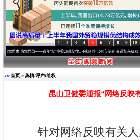
1
2
3
4
5
6
7
8
9
10
 为党而战——百年“纪”事⑧加强纪律..
·[视频]
牢记初心使命 奋进复兴征程丨“转折之城”激
首页
»
舆情/呼声/维权
昆山卫健委通报“网络反映
针对网络反映有关人员