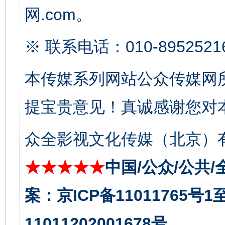
网.com。
※ 联系电话：010-8952521
本传媒系列网站公众传媒网
提宝贵意见！真诚感谢您对
受贿1.44亿！段成刚被判无期
从幼儿
众全影视文化传媒（北京）有
★★★★★
中国/公众/公共/
案：京ICP备11011765号
11011202001678号。