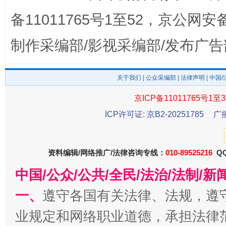
备11011765号1至52，京公网安备：
制作采编部/影视采编部/发布广告
关于我们
|
公众采编部
|
法律声明
| 中国
受贿1.44亿！段成刚被判无期
从幼儿
京ICP备11011765号1至3
ICP许可证: 京B2-20251785
广
资料编辑/网络推广/法律咨询专线：
010-89525216
QQ
中国/公众/公共/全民/法治/法制/
一、
遵守各国有关法律、法规，遵
业规定和网络职业道德，承担法律
全民健身五年计划来了！等你上场