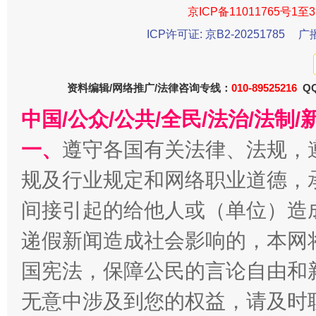
京ICP备11011765号1至3
ICP许可证: 京B2-20251785
广
资料编辑/网络推广/法律咨询专线：
010-89525216
QQ
中国/公众/公共/全民/法治/法
一、
遵守各国有关法律、法规，
规及行业规定和网络职业道德，
受贿1.44亿！段成刚被判无期
从幼儿
间接引起的给他人或（单位）造
递假新闻造成社会影响的，本网
国宪法，保障公民的言论自由和
无意中涉及到您的权益，请及时