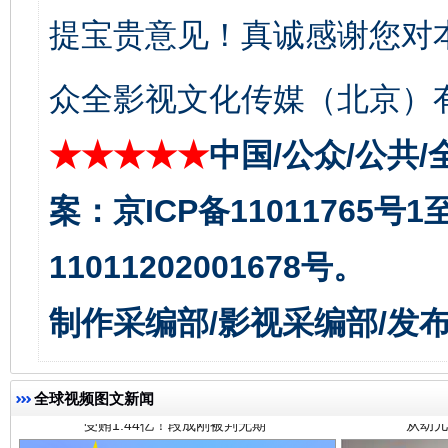
提宝贵意见！真诚感谢您对
揭开“小金库”的免责幌子
众全影视文化传媒（北京）有
★★★★★
中国/公众/公共/
案：京ICP备11011765号
11011202001678号。
受贿1.44亿！段成刚被判无期
从幼儿
制作采编部/影视采编部/发
全球视频图文新闻