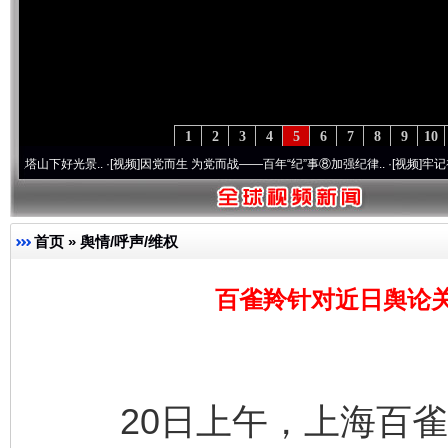
1
2
3
4
5
6
7
8
9
10
光景..
·[视频]
因党而生 为党而战——百年“纪”事⑧加强纪律..
·[视频]
牢记初心使命 奋进
首页
»
舆情/呼声/维权
百雀羚针对近日舆论
20日上午，上海百雀