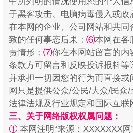
中所列明的情况使用您的个人信
于黑客攻击、电脑病毒侵入或政
在本网的企业、公司网站和共同
致的任何事态后果；
⑹
本网在各
国家大学科技园优化重塑工作
责情形；
⑺
你在本网站留言的内
条款方可留言和反映投诉报料等
并承担一切因您的行为而直接或
网只是提供公众/公民/大众/民
法律法规及行业规定和国际互联
三、关于网络版权权属问题：
扯下公款旅游的“隐身衣”
如何以同
①
本网注明“来源：XXXXXXX网