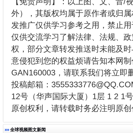
【免责声明】：以上图、文、音/
外），其版权均属于原作者或归属
发推广仅供学习参考之用，禁止用
仅供交流学习了解法律、法规、政
公平竞争审查“十大案例”出炉！
一纸欠条
权，部分文章转发推送时未能及时
意侵犯到您的权益烦请告知本网制作采编
GAN160003，请联系我们将立即删
投稿邮箱：3555333776@QQ
12号（华声国际大厦）1层 1 2
原创权利，请转载时务必注明原创作
东山县通报“牛蛙产品抗生素超标问题”
法
全球视频图文新闻