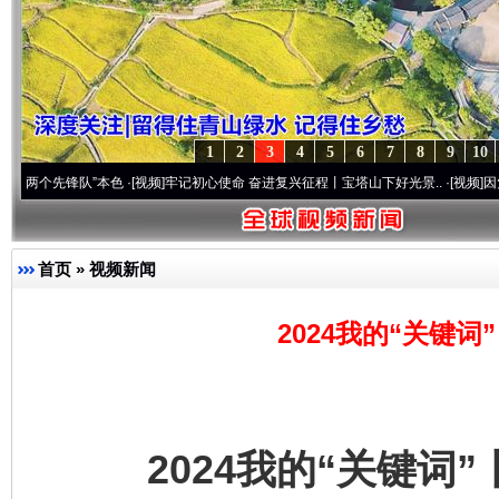
1
2
3
4
5
6
7
8
9
10
锋队”本色
·[视频]
牢记初心使命 奋进复兴征程丨宝塔山下好光景..
·[视频]
因党而生 为党
首页
»
视频新闻
2024我的“关键
2024我的“关键词