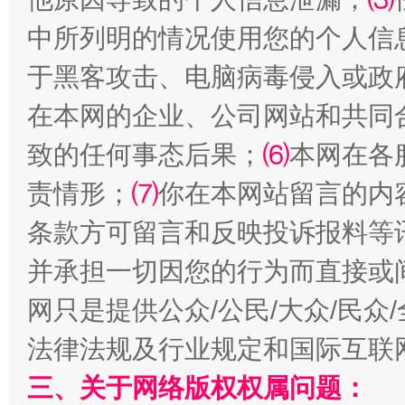
中所列明的情况使用您的个人信
于黑客攻击、电脑病毒侵入或政
在本网的企业、公司网站和共同
致的任何事态后果；
⑹
本网在各
责情形；
⑺
你在本网站留言的内
条款方可留言和反映投诉报料等
受贿1.44亿！段成刚被判无期
从幼儿
并承担一切因您的行为而直接或
网只是提供公众/公民/大众/民
法律法规及行业规定和国际互联
三、关于网络版权权属问题：