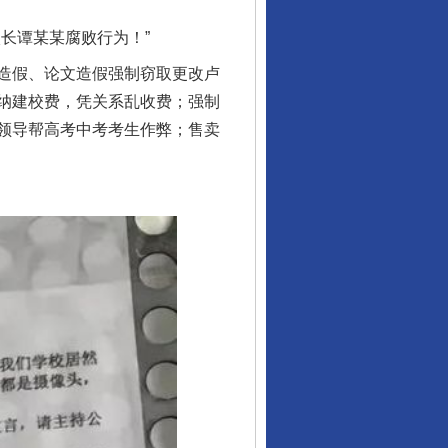
长谭某某腐败行为！”
造假、论文造假强制窃取更改卢
纳建校费，凭关系乱收费；强制
领导帮高考中考考生作弊；售卖