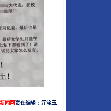
新闻网
责任编辑
：
亓淦玉