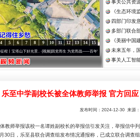
事关公共资
《生态环境监
读
四部门印发
多部门联合部
《美丽中国建
4
5
6
7
8
9
10
11
12
13
14
15
未来五年，
下好光景..
·[视频]
因党而生 为党而战——百年“纪”事⑧加强纪律..
·[视频]
牢记初心使命 
事关人工智
乐至中学副校长被全体教师举报 官方回应
发布时间：2024-12-30 来源
教师举报该校一名谭姓副校长的举报信引发关注，举报信中列
2月30日，乐至县联合调查组发布情况通报称，已成立联合调查