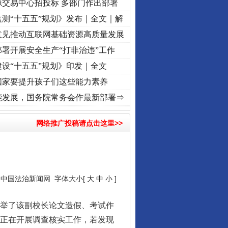
源交易中心招投标 多部门作出部署
测“十五五”规划》发布｜全文｜解
意见推动互联网基础资源高质量发展
署开展安全生产“打非治违”工作
设“十五五”规划》印发｜全文
国家要提升孩子们这些能力素养
奋进复兴征程丨“转折之城”激荡..
·[视频]
牢记初心使命 奋进复兴征程丨红船起航处 潮起
能发展，国务院常务会作最新部署⇒
网络推广投稿请点击这里>>
：
中国法治新闻网
字体大小[
大
中
小
]
举了该副校长论文造假、考试作
组正在开展调查核实工作，若发现