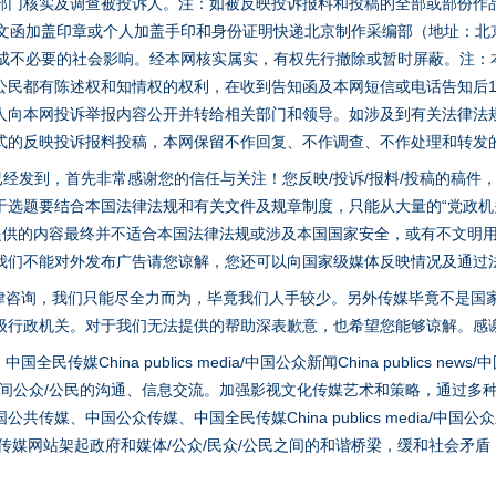
部门核实及调查被投诉人。注：如被反映投诉报料和投稿的全部或部份作
面文函加盖印章或个人加盖手印和身份证明快递北京制作采编部（地址：北
避免造成不必要的社会影响。经本网核实属实，有权先行撤除或暂时屏蔽。注
公民都有陈述权和知情权的权利，在收到告知函及本网短信或电话告知后1
人向本网投诉举报内容公开并转给相关部门和领导。如涉及到有关法律法
式的反映投诉报料投稿，本网保留不作回复、不作调查、不作处理和转发
稿已经发到，首先非常感谢您的信任与关注！您反映/投诉/报料/投稿的稿
选题要结合本国法律法规和有关文件及规章制度，只能从大量的“党政机关部
您提供的内容最终并不适合本国法律法规或涉及本国国家安全，或有不文明
我们不能对外发布广告请您谅解，您还可以向国家级媒体反映情况及通过
律咨询，我们只能尽全力而为，毕竟我们人手较少。另外传媒毕竟不是国
实
行业协会接连发公告
级行政机关。对于我们无法提供的帮助深表歉意，也希望您能够谅解。感
hina publics media/中国公众新闻China publics news/中国法制
之间公众/公民的沟通、信息交流。加强影视文化传媒艺术和策略，通过多
、中国公众传媒、中国全民传媒China publics media/中国公众新闻Chi
tem news等传媒网站架起政府和媒体/公众/民众/公民之间的和谐桥梁，缓和