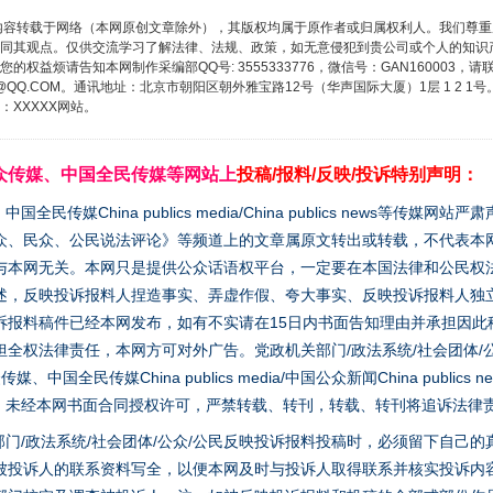
内容转载于网络（本网原创文章除外），其版权均属于原作者或归属权利人。我们尊
同其观点。仅供交流学习了解法律、法规、政策，如无意侵犯到贵公司或个人的知识
权益烦请告知本网制作采编部QQ号: 3555333776，微信号：GAN160003，请
3776@QQ.COM。通讯地址：北京市朝阳区朝外雅宝路12号（华声国际大厦）1层 1 
XXXXX网站。
众传媒、中国全民传媒等网站上
投稿/报料/反映/投诉特别声明：
媒China publics media/China publics news等传媒网
众、民众、公民说法评论》等频道上的文章属原文转出或转载，不代表本
与本网无关。本网只是提供公众话语权平台，一定要在本国法律和公民权
述，反映投诉报料人捏造事实、弄虚作假、夸大事实、反映投诉报料人独
诉报料稿件已经本网发布，如有不实请在15日内书面告知理由并承担因此
全权法律责任，本网方可对外广告。党政机关部门/政法系统/社会团体/公
全民传媒China publics media/中国公众新闻China publics new
家版权。未经本网书面合同授权许可，严禁转载、转刊，转载、转刊将追诉法律
门/政法系统/社会团体/公众/公民反映投诉报料投稿时，必须留下自己
被投诉人的联系资料写全，以便本网及时与投诉人取得联系并核实投诉内