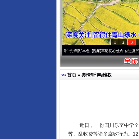
1
2
3
变雪域高原..
·[视频]
永葆“两个先锋队”本色
·[视频]
牢记初心使命 奋进复兴征程丨宝塔山
首页
»
舆情/呼声/维权
近日，一份四川乐至中学全体
弊、乱收费等诸多腐败行为。1