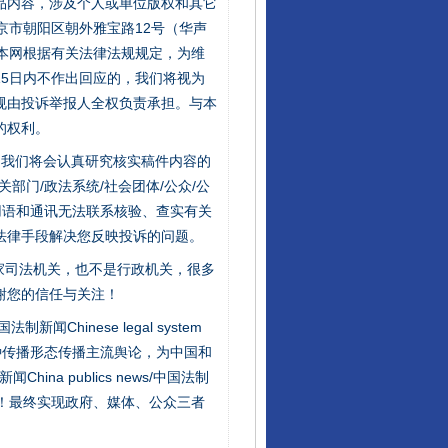
品内容，涉及个人或单位版权和其它
京市朝阳区朝外雅宝路12号（华声
：本网根据有关法律法规规定，为维
5日内不作出回应的，我们将视为
规由投诉举报人全权负责承担。与本
的权利。
件，我们将会认真研究核实稿件内容的
门/政法系统/社会团体/公众/公
用语和通讯无法联系核验、查实有关
法律手段解决您反映投诉的问题。
家司法机关，也不是行政机关，很多
东山县通报“牛蛙产品抗生素超标问题”
谢您的信任与关注！
新闻Chinese legal system
种传播形态传播主流舆论，为中国和
na publics news/中国法制
社会矛盾！最终实现政府、媒体、公众三者