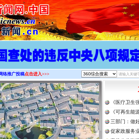
>
网络推广投稿
点击进入>>>
《医疗卫生
《可再生能源
三部门：做好
促家政服务业