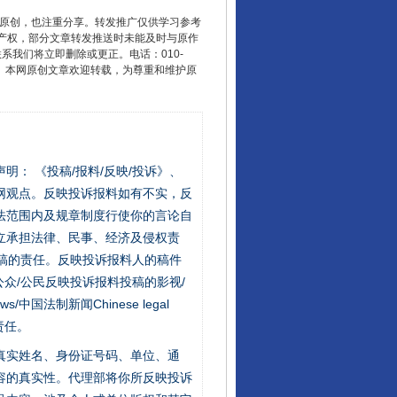
重原创，也注重分享。转发推广仅供学习参考
产权，部分文章转发推送时未能及时与原作
联系我们将立即删除或更正。电话：010-
2 1号。本网原创文章欢迎转载，为尊重和维护原
站严肃声明： 《投稿/报料/反映/投诉》、
网观点。反映投诉报料如有不实，反
法范围内及规章制度行使你的言论自
立承担法律、民事、经济及侵权责
稿的责任。反映投诉报料人的稿件
众/公民反映投诉报料投稿的影视/
s/中国法制新闻Chinese legal
责任。
的真实姓名、身份证号码、单位、通
容的真实性。代理部将你所反映投诉