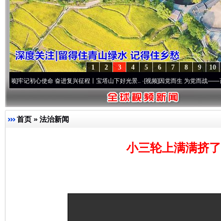
1
2
3
4
5
6
7
8
9
10
初心使命 奋进复兴征程丨宝塔山下好光景..
·[视频]
因党而生 为党而战——百年“纪”事⑧
首页
»
法治新闻
小三轮上满满挤了