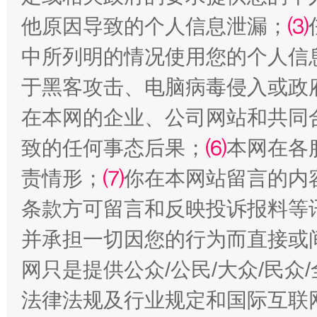
他原因导致的个人信息泄漏；
⑶
中所列明的情况使用您的个人信
全民健身五年计划来了！等你上场
于黑客攻击、电脑病毒侵入或政
在本网的企业、公司网站和共同
致的任何事态后果；
⑹
本网在各
责情形；
⑺
你在本网站留言的内
条款方可留言和反映投诉报料等
并承担一切因您的行为而直接或
阿坝州三大球赛在茂县开幕
规模最
网只是提供公众/公民/大众/民
法律法规及行业规定和国际互联