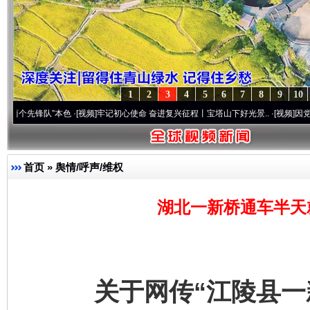
1
2
3
4
5
6
7
8
9
10
队”本色
·[视频]
牢记初心使命 奋进复兴征程丨宝塔山下好光景..
·[视频]
因党而生 为党而
首页
»
舆情/呼声/维权
湖北一新桥通车半天
关于网传“江陵县一