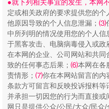
●就下列相关事宜的发生，本网
定或相关政府的要求提供您的个
他原因导致的个人信息泄漏；
⑶
受贿1.44亿！段成刚被判无期
从幼儿
中所列明的情况使用您的个人信
于黑客攻击、电脑病毒侵入或政
在本网的企业、公司网站和共同
致的任何事态后果；
⑹
本网在各
责情形；
⑺
你在本网站留言的内
条款方可留言和反映投诉报料等
并承担一切因您的行为而直接或
全民健身五年计划来了！等你上场
网只是提供公众/公民/大众/民