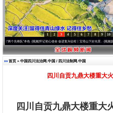
1
2
3
4
5
6
7
8
9
10
个先锋队”本色
·[视频]
牢记初心使命 奋进复兴征程丨宝塔山下好光景..
·[视频]
因党而生 
首页
»
中国四川法治网.中国 / 四川法制网.中国
四川自贡九鼎大楼重大火
四川自贡九鼎大楼重大