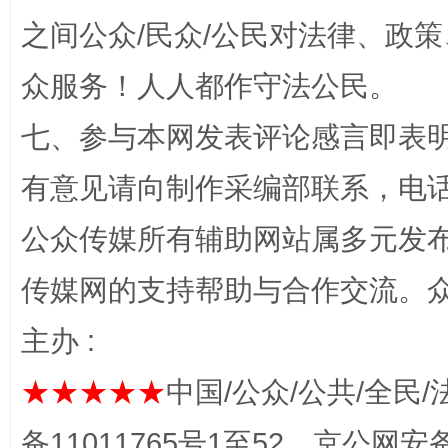
之间公众/民众/公民对法律、政
众服务！人人都作守法公民。
七、参与本网发表评论感言即表明
“蜀中异人”王建安的艺术幻境
有意见请向制作采编部联系，电话：0
公众传媒所有辅助网站属多元发
传媒网的支持帮助与合作交流。
主办 :
★★★★★
中国/公众/公共/全民/
完善运行机制助力责任有效落实
一纸欠条
备11011765号1至52，京公网安备：