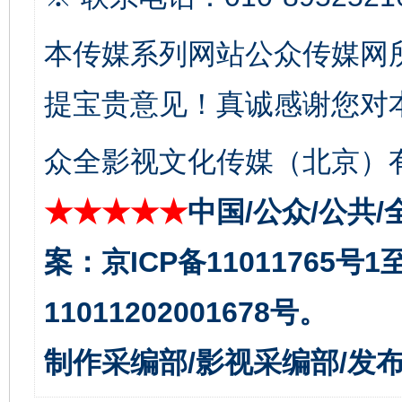
本传媒系列网站公众传媒网
东山县通报“牛蛙产品抗生素超标问题”
法
提宝贵意见！真诚感谢您对
众全影视文化传媒（北京）有
★★★★★
中国/公众/公共/
案：京ICP备11011765号
千年窑火 生生不息
一
11011202001678号。
制作采编部/影视采编部/发