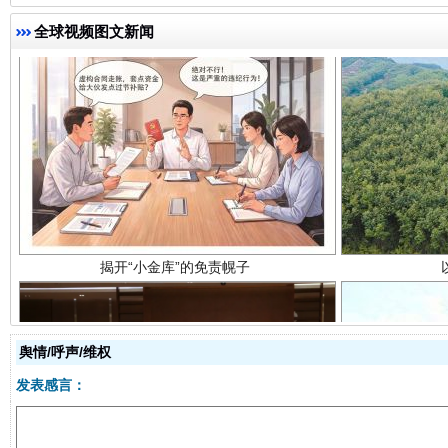
全球视频图文新闻
揭开“小金库”的免责幌子
舆情/呼声/维权
发表感言：
受贿1.44亿！段成刚被判无期
从幼儿