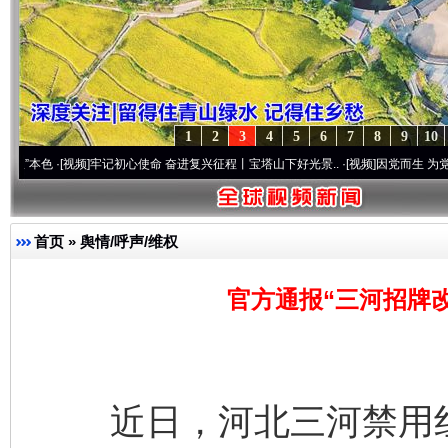
1
2
3
4
5
6
7
8
9
10
[视频]
牢记初心使命 奋进复兴征程丨宝塔山下好光景..
·[视频]
因党而生 为党而战——百年
首页
»
舆情/呼声/维权
官方通报“三河招牌
近日，河北三河禁用红