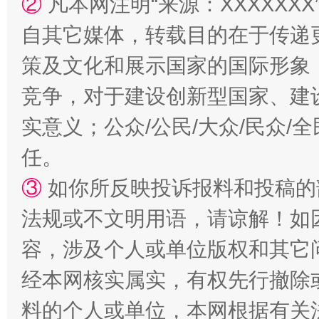
②
凡本网注明“来源：XXXXX
自其它媒体，转载目的在于传递
扯下公款旅游的“隐身衣”
如何以同
策及文化和展示国家的国际形象
竞争，对于建设创新型国家、建
实意义；公众/公民/大众/民众
任。
③
如你所反映投诉报料和投稿的
法规或不文明用语，请谅解！如
容，涉及个人或单位版权和其它
“蜀中异人”王建安的艺术幻境
经本网核实属实，有权先行撤除
料的个人或单位，本网根据有关