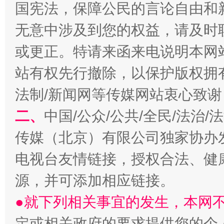
国宪法，保障公民的言论自由和
无意中涉及到您的权益，请及时
或更正。特请来函来电说明本网
揭开“小金库”的免责幌子
站有权先行撤除，以保护版权拥有者
法制/新闻网等传媒网站衷心致谢
二、
中国/公众/公共/全民/法治
传媒（北京）有限公司独家协办
电视台友情链接，授权合法、健
源，并可添加相应链接。
受贿1.44亿！段成刚被判无期
从幼儿
●就下列相关事宜的发生，本网
定或相关政府的要求提供您的个