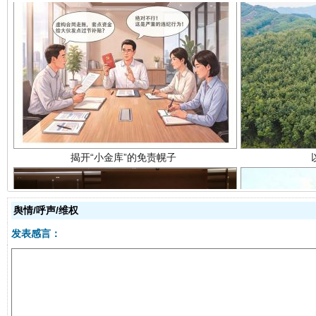
揭开“小金库”的免责幌子
舆情/呼声/维权
发表感言：
受贿1.44亿！段成刚被判无期
从幼儿