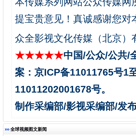
本传媒系列网站公众传媒网
东山县通报“牛蛙产品抗生素超标问题”
法
提宝贵意见！真诚感谢您对
众全影视文化传媒（北京）有
★★★★★
中国/公众/公共/
案：京ICP备11011765号
千年窑火 生生不息
一
11011202001678号。
制作采编部/影视采编部/发
全球视频图文新闻