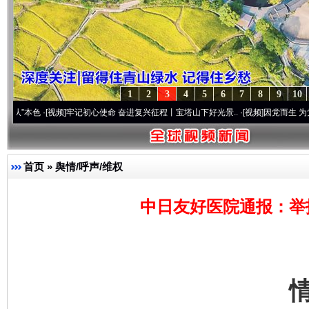
1
2
3
4
5
6
7
8
9
10
·[视频]
牢记初心使命 奋进复兴征程丨宝塔山下好光景..
·[视频]
因党而生 为党而战——百
首页
»
舆情/呼声/维权
中日友好医院通报：举