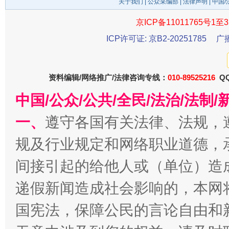
关于我们
|
公众采编部
|
法律声明
| 中国
京ICP备11011765号1至3
ICP许可证: 京B2-20251785
广
资料编辑/网络推广/法律咨询专线：
010-89525216
QQ
中国/公众/公共/全民/法治/法
一、
遵守各国有关法律、法规，
千年窑火 生生不息
一
规及行业规定和网络职业道德，
间接引起的给他人或（单位）造
递假新闻造成社会影响的，本网
国宪法，保障公民的言论自由和