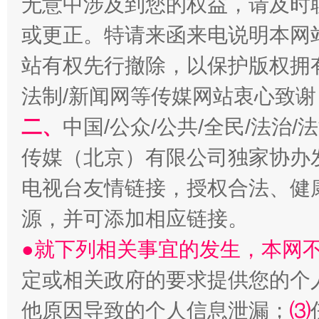
无意中涉及到您的权益，请及时
或更正。特请来函来电说明本网
揭开“小金库”的免责幌子
站有权先行撤除，以保护版权拥有者
法制/新闻网等传媒网站衷心致谢
二、
中国/公众/公共/全民/法治
传媒（北京）有限公司独家协办
电视台友情链接，授权合法、健
源，并可添加相应链接。
受贿1.44亿！段成刚被判无期
从幼儿
●就下列相关事宜的发生，本网
定或相关政府的要求提供您的个
他原因导致的个人信息泄漏；
⑶