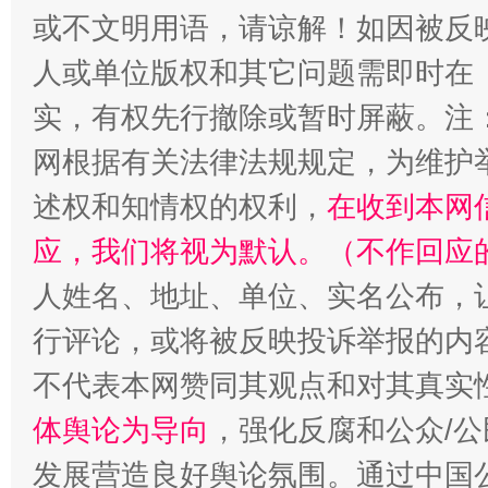
国家大学科技园优化重塑工作
或不文明用语，请谅解！如因被反
人或单位版权和其它问题需即时在
实，有权先行撤除或暂时屏蔽。注
网根据有关法律法规规定，为维护
述权和知情权的权利，
在收到本网
应，我们将视为默认。（不作回应
人姓名、地址、单位、实名公布，让
扯下公款旅游的“隐身衣”
如何以同
行评论，或将被反映投诉举报的内
不代表本网赞同其观点和对其真实
体舆论为导向
，强化反腐和公众/公
发展营造良好舆论氛围。通过中国公