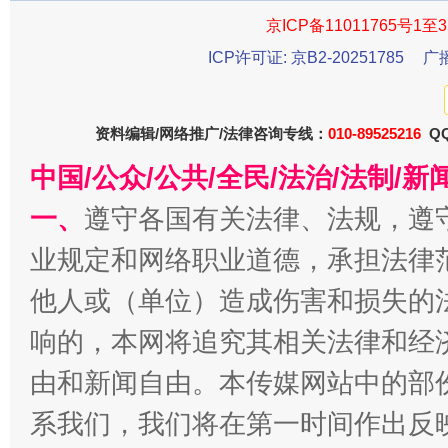
京ICP备11011765号1至3
ICP许可证: 京B2-20251785
广
资料编辑/网络推广/法律咨询专线：
010-89525216
QQ
中国/公众/公共/全民/法治/法制/
一、
东山县通报“牛蛙产品抗生素超标问题”
遵守各国有关法律、法规，遵
法
业规定和网络职业道德，承担法律
他人或（单位）造成伤害和损失的
响的，本网将追究其相关法律和经
由和新闻自由。本传媒网站中的部
系我们，我们将在第一时间作出反