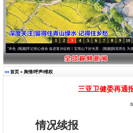
1
2
3
4
5
6
7
8
9
10
[视频]
牢记初心使命 奋进复兴征程丨宝塔山下好光景..
·[视频]
因党而生 为党而战——百年
首页
»
舆情/呼声/维权
三亚卫健委再通
发
情况续报