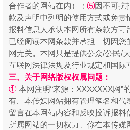
合作者的网站在内）；
⑸
因不可抗
款及声明中列明的使用方式或免责
报料信息人承认本网所有条款方可
受贿1.44亿！段成刚被判无期
从幼儿
已经阅读本网条款并承担一切因您
网无关。本网只是提供公众/公民/
互联网法律法规及行业规定和国际
三、关于网络版权权属问题：
①
本网注明“来源：XXXXXXX网”
有。本传媒网站拥有管理笔名和代
全民健身五年计划来了！等你上场
留言在本网站内容和反映投诉报料
所属网站的一切权力。你在本传媒