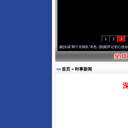
1
2
3
年 深刻改变雪域高原..
·[视频]
永葆“两个先锋队”本色
·[视频]
牢记初心使命 奋进复兴征
首页
»
时事新闻