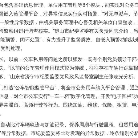
包含基础信息管理、单位用车管理等8个模块，能实现对公务车
督嵌入该管理平台，对异常信息实行实时预警。“对无单派车、
对一般性异常数据，由机关事务管理中心督促相关单位自查整改
检监察组进行调查核实。”昆山市纪委监委有关负责同志介绍，
智能预警、闭环处置”，有力提升了监督质效。自嵌入预警功能以
题受到处理。
。以前，公车私用等问题之所以频发，既有个别党员领导干部
关。“以前的公车管理使用模式较为传统，往往存在车辆行踪靠
多。”山东省济宁市纪委监委党风政风监督室副主任张志光分析
造“公车智能监管平台”，将全市公务用车纳入平台管理，通过
信息，对全市公车实行“一车一档”数字化管理。开发“电子围栏”
异常滞留、高频行驶等行为。围绕加油、维修、保险、租赁、电
。
自动比对车辆轨迹与加油记录、保养周期与行驶里程、租赁用途
规租赁’等异常数据。市纪委监委将比对发现的异常数据，逐条甄别