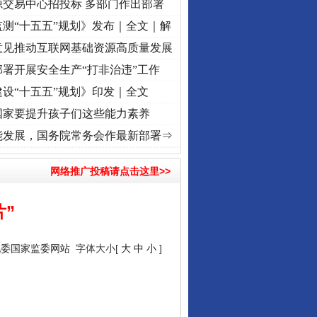
源交易中心招投标 多部门作出部署
测“十五五”规划》发布｜全文｜解
意见推动互联网基础资源高质量发展
署开展安全生产“打非治违”工作
设“十五五”规划》印发｜全文
国家要提升孩子们这些能力素养
记初心使命 奋进复兴征程丨“转折之城”激荡..
·[视频]
牢记初心使命 奋进复兴征程丨红船起
能发展，国务院常务会作最新部署⇒
网络推广投稿请点击这里>>
”
纪委国家监委网站
字体大小[
大
中
小
]