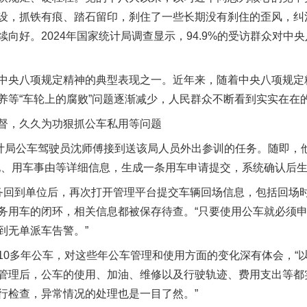
设，抓铁有痕、踏石留印，刹住了一些长期没有刹住的歪风，纠
向好。2024年国家统计局调查显示，94.9%的受访群众对中
央八项规定精神的典型表现之一。近年来，随着中央八项规定
养等“车轮上的腐败”问题逐渐减少，人民群众不断看到实实在在
，久久为功狠抓公车私用等问题
局公车驾驶员沈师傅接到送该局人员外出参训的任务。随即，他
地、用车事由等详细信息，生成一条用车申请提交，系统确认后生成
回到单位后，再次打开管理平台提交车辆回场信息，包括回场时
务用车的闭环，相关信息都被保存待查。“只要使用公车就必须
到无单派车告警。”
多年公车，对这些年公车管理和使用方面的变化深有体会，“
管理后，公车的使用、加油、维修以及行驶轨迹、费用支出等都
行检查，异常情况的处理也是一目了然。”