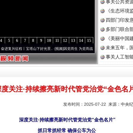
事关公共资
《生态环境监
读
四部门印发
多部门联合部
《美丽中国建
4
5
6
7
8
9
10
11
12
13
14
15
未来五年，
程丨宝塔山下好光景..
·[视频]
因党而生 为党而战——百年“纪”事⑧加强纪律..
·[视频]
牢
事关人工智
深度关注·持续擦亮新时代管党治党“金色名片
发布时间：2025-07-22 来源：
中央
深度关注·持续擦亮新时代管党治党“金色名片”
抓日常抓经常 确保公车为公