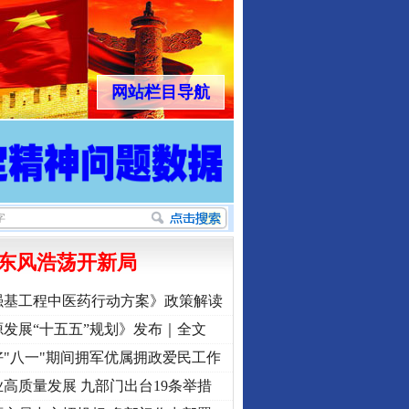
网站栏目导航
东风浩荡开新局
强基工程中医药行动方案》政策解读
发展“十五五”规划》发布｜全文
"八一"期间拥军优属拥政爱民工作
高质量发展 九部门出台19条举措