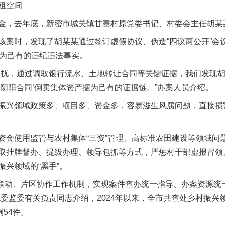
租空间
，去年底，新密市城关镇甘寨村原党委书记、村委会主任胡某
时，发现了胡某某通过签订虚假协议、伪造“四议两公开”会
占为己有的违纪违法事实。
扰，通过调取银行流水、土地转让合同等关键证据，我们发现胡
阴阳合同’倒卖集体资产据为己有的证据链。”办案人员介绍。
兴领域政策多、项目多、资金多，容易滋生风腐问题，直接损
使用监管与农村集体“三资”管理、高标准农田建设等领域问
取挂牌督办、提级办理、领导包抓等方式，严惩村干部虚报冒领
兴领域的“黑手”。
联动、片区协作工作机制，实现案件查办统一指导、办案资源统
委监委有关负责同志介绍，2024年以来，全市共查处乡村振兴领
54件。