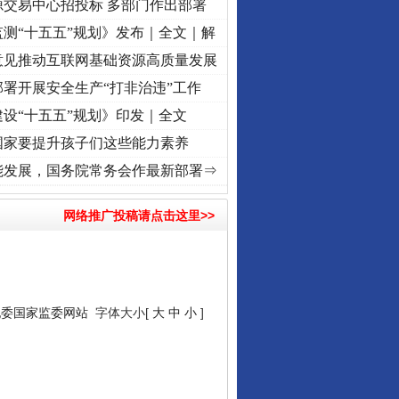
源交易中心招投标 多部门作出部署
测“十五五”规划》发布｜全文｜解
意见推动互联网基础资源高质量发展
署开展安全生产“打非治违”工作
设“十五五”规划》印发｜全文
国家要提升孩子们这些能力素养
城”激荡..
·[视频]
牢记初心使命 奋进复兴征程丨红船起航处 潮起..
·[视频]
一首歌的时间
能发展，国务院常务会作最新部署⇒
网络推广投稿请点击这里>>
纪委国家监委网站
字体大小[
大
中
小
]