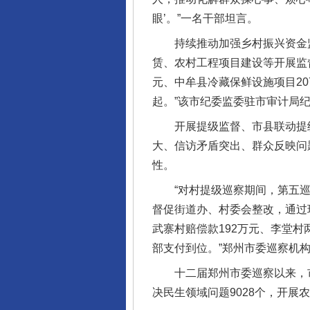
眼’。”一名干部坦言。
持续推动加强乡村振兴资金监管
赁、农村工程项目建设等开展监
元、中牟县冷藏保鲜设施项目2
起。”该市纪委监委驻市审计局
开展提级监督、市县联动提级
大、信访矛盾突出、群众反映问
性。
“对村提级巡察期间，第五巡察
督促街道办、村委会整改，通过
武寨村赔偿款192万元、李堂村
部支付到位。”郑州市委巡察机
十二届郑州市委巡察以来，市县
决民生领域问题9028个，开展农