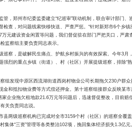
，郑州市纪委监委建立“纪巡审”联动机制，联合审计部门、
督检查，对问题线索快移快送、严查严惩。“针对新郑市6个乡镇应
07万元建设资金闲置等问题，我们督促驻在部门严把关口，严肃
纪检监察组主要负责同志表示。
巡察，是破解民生痛点、护航乡村振兴的有效探索。今年3月，
题强烈的重点乡镇（街道）、村（社区）开展提级巡察，排除“熟
组发现中原区西流湖街道西岗村物业公司长期拖欠230户群众押
现金和抵扣物业费等方式偿还押金。第十巡察组接群众反映某市
两家企业拖欠租地款21.6万元等问题后，迅速督促整改，目前赔偿
构有关负责同志说。
两级巡察机构已完成对全市3159个村（社区）的巡察全覆盖，
村集体“三资”管理等各类整治102项，挽回集体经济损失1.3亿元