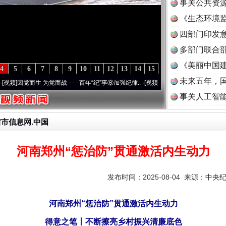
事关公共资
《生态环境监
读
四部门印发
多部门联合部
《美丽中国建
4
5
6
7
8
9
10
11
12
13
14
15
未来五年，
而生 为党而战——百年“纪”事⑧加强纪律..
·[视频]
牢记初心使命 奋进复兴征程丨“转折之
事关人工智
省市信息网.中国
河南郑州“惩治防”贯通激活内生动力
发布时间：2025-08-04 来源：
中央
河南郑州“惩治防”贯通激活内生动力
得意之笔丨不断擦亮乡村振兴清廉底色