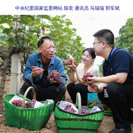
中央纪委国家监委网站 陈奕 通讯员 马瑞瑞 郭军斌