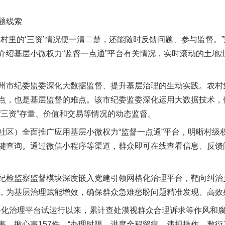
题线索
里的‘三资’情况便一清二楚，还能随时反馈问题、参与监督。
介绍基层小微权力“监督一点通”平台有关情况，实时滚动的土地
纪委监委深化大数据监督、提升基层治理的生动实践。农村集
点，也是基层监督的难点。该市纪委监委深化运用大数据技术，依
“三资”存量、价值和交易等情况的动态监督。
）全面推广应用基层小微权力“监督一点通”平台，明晰村级权责
键查询。通过微信小程序等渠道，群众即可在线查看信息、反馈
检监察监督模块深度嵌入党建引领网格化治理平台，靶向纠治
，为基层治理赋能增效，确保群众急难愁盼问题精准发现、高效
化治理平台试运行以来，累计查处漠视群众合理诉求等作风和腐败
事、揪心事157件。“办理时限、进度全程留痕，违规操作、敷衍