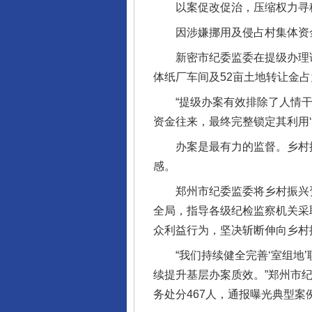
以案促改促治，压缩权力寻
因涉嫌挪用及侵占村集体资金
新密市纪委监委在提级办理该案
体纸厂车间及52亩土地转让金
“提级办案有效排除了人情干
资金往来，最终完整锁定其利用‘
办案是最有力的监督。乡村振
感。
郑州市纪委监委将乡村振兴资金
全局，指导各级纪检监察机关采
众利益行为，坚决斩断伸向乡村振
“我们持续健全完善‘室组地’
续提升基层办案质效。”郑州市纪
务处分467人，通报曝光典型案例