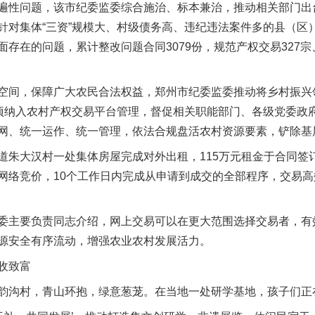
问题，该市纪委监委综合施治、标本兼治，推动相关部门出台
针对集体“三资”规模大、村级债务高、违纪违法案件多的县（区
存在的问题，累计整改问题合同3079份，规范产权交易327宗、2
间，保障广大农民合法权益，郑州市纪委监委推动将乡村振兴
事项纳入农村产权交易平台管理，督促相关职能部门、各级党委政
网、统一运作、统一管理，依法合规盘活农村资源要素，铲除基层
大汉村一处集体房屋完成对外出租，115万元租金于合同签
网络竞价，10个工作日内完成从申请到成交的全部程序，交易
主要负责同志介绍，网上交易可以在更大范围选择交易者，有
源安全有序流动，增强农业农村发展活力。
收致富
沟村，青山环抱，绿意葱茏。在当地一处研学基地，孩子们正