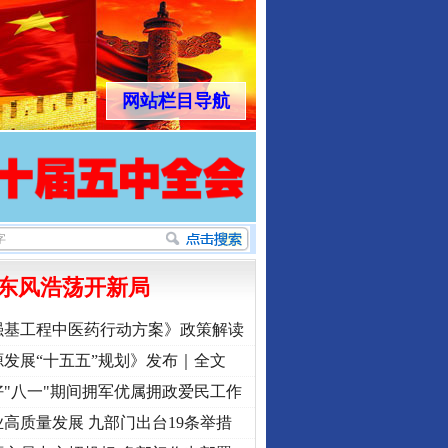
网站栏目导航
东风浩荡开新局
强基工程中医药行动方案》政策解读
发展“十五五”规划》发布｜全文
"八一"期间拥军优属拥政爱民工作
高质量发展 九部门出台19条举措