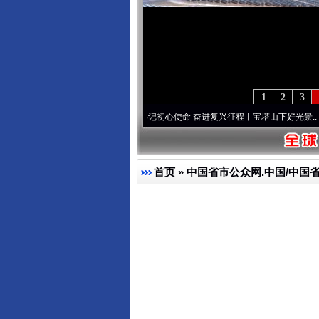
1
2
3
葆“两个先锋队”本色
·[视频]
牢记初心使命 奋进复兴征程丨宝塔山下好光景..
·[视频]
因党
首页
»
中国省市公众网.中国/中国