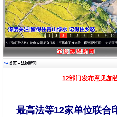
1
2
3
4
5
6
7
8
9
10
]
牢记初心使命 奋进复兴征程丨宝塔山下好光景..
·[视频]
因党而生 为党而战——百年“纪
首页
»
法制新闻
12部门发布意见加
最高法等12家单位联合