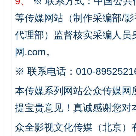
9、
※ 联系方式：中国公共
完善运行机制助力责任有效落实
一纸欠条
等传媒网站（制作采编部/影
代理部）监督核实采编人员身
网.com。
※ 联系电话：010-8952521
本传媒系列网站公众传媒网
东山县通报“牛蛙产品抗生素超标问题”
法
提宝贵意见！真诚感谢您对
众全影视文化传媒（北京）有