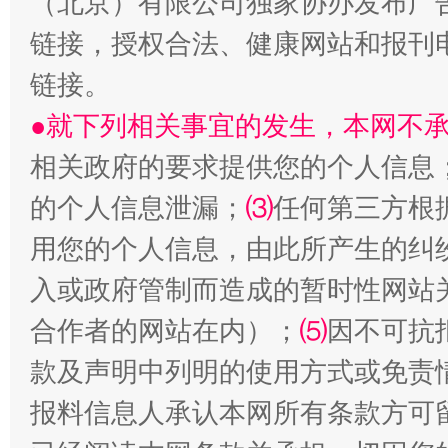
（北京）有限公司独家协办发布广
链接，授权合法、健康网站和报刊
链接。
●就下列相关事宜的发生，本网不
受贿1.44亿！段成刚被判无期
从幼儿
相关政府的要求提供您的个人信息
的个人信息泄漏；
⑶
任何第三方根
用您的个人信息，由此所产生的纠
入或政府管制而造成的暂时性网站
合作者的网站在内）；
⑸
因不可抗
款及声明中列明的使用方式或免责
报料信息人承认本网所有条款方可
全民健身五年计划来了！等你上场