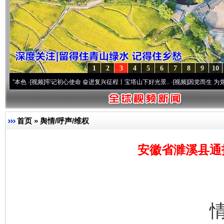
1
2
3
4
5
6
7
8
9
10
[视频]
牢记初心使命 奋进复兴征程丨宝塔山下好光景..
·[视频]
因党而生 为党而战——百年
首页
»
舆情/呼声/维权
安徽省濉溪县通