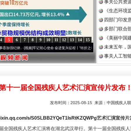
事关公共资
《生态环境监
读
四部门印发
多部门联合部
《美丽中国建
4
5
6
7
8
9
10
11
12
13
14
15
未来五年，
..
·[视频]
牢记初心使命 奋进复兴征程丨“转折之城”激荡..
·[视频]
牢记初心使命 奋进复
事关人工智
题”
法徽映军营 权益有保障
第十一届全国残疾人艺术汇演宣传片发布
发布时间：2025-08-15 来源：
中国残疾人
ixin.qq.com/s/S0SLBB2YQeT1IsRtKZQWPg
艺术汇演宣传片
一届全国残疾人艺术汇演将在湖北武汉举行。第十一届全国残疾