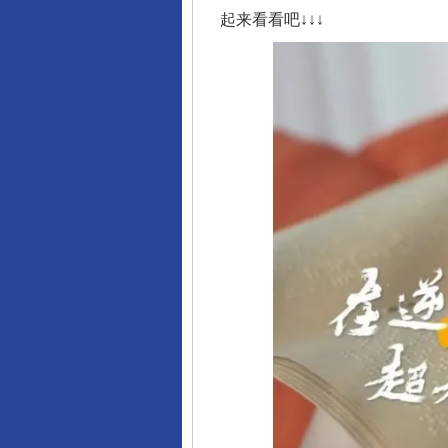
起来看看吧↓↓↓
千年窑火 生生不息
揭开“小金库”的免责幌子