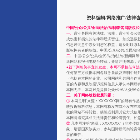
资料编辑/网络推广/法律
“蜀中异人”王建安的艺术幻境
中国/公众/公共/全民/法治/法制/新闻网版权
一、
遵守各国有关法律、法规，遵守社会公
成伤害和损失的法律和经济责任。如投递假
信息若无意中涉及到您的权益，请及时联系
版权拥有者的权益。中国/公众/公共/全民/法
二、
中国/公众/公共/全民/法治/法制/
康网站和报刊电视台转载，并请注明来源，
●就下列相关事宜的发生，本网不承担任何法
任何第三方根据本网各服务条款及声明中所
（包括在本网的企业、公司网站和共同合作
言的内容和反映投诉报料信息人承认本网所
本网无关。本网只是提供公众/公民/大众/
三、关于网络版权权属问题：
①
本网注明“来源：XXXXXXX网”的所有
映投诉报料信息，本网有权发布或不发布在
完善运行机制助力责任有效落
权的网站不得转载、摘编或利用其它方式使用
本网将追究其相关法律责任和经济责任。如
②
凡本网注明“来源：XXXXXXX”（非
象，增强国家软实力，参与国际新闻舆论竞争
者的重任。