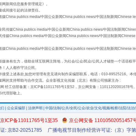
镜头丨大暑三秋近
联网新闻信息服务管理规定
》。
接或间接引起的法律责任。
publics media/中国公众新闻China publics news/中国法制新闻Chinese l
a publics media/中国公众新闻China publics news/中国法制新闻Chinese
 publics media/中国公众新闻China publics news/中国法制新闻Chinese 
publics media/中国公众新闻China publics news/中国法制新闻Chinese l
媒体有生力，借助全球互联网主阵地，为社会/公众/民众/公民人才铺垫一个话语权平
务！人人都作守法公民。
接受上述条款,如您对管理有意见请向制作采编部联系，电话：010-89525216。
媒网的支持帮助与合作交流。众全影视文化传媒（北京）有限公司独家主办 :
如何以同查同治破解风腐交织难题
网 经工信部备案：京ICP备11011765号1至52，京公网安备：11011202001678号
部/代理部敬上。
我们
|
公众采编部
|
法律声明
| 中国/法制/公共/全民/公众/农业/文化/视频/检察/法院/法治
京ICP备11011765号1至35
京公网安备 11010502051457
证: 京B2-20251785
广播电视节目制作经营许可证:（京）字第3