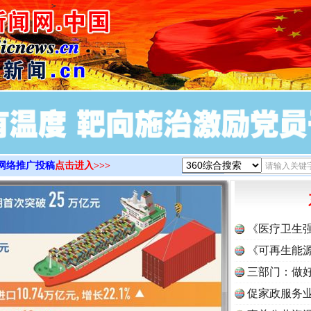
>
网络推广投稿
点击进入>>>
《医疗卫生
《可再生能源
实
一纸欠条伤亲情 巡回调解促和解..
三部门：做好
促家政服务业