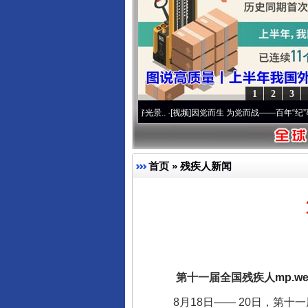
1
2
3
 奋进复兴征程丨宝塔山下好光景..
·[视频]
因党而生 为党而战——百年“纪”事⑧加强纪律
东山县通报“牛蛙产品抗生素超标问
首页
»
残疾人新闻
第十一届全国残疾人
mp.we
8月18日—— 20日，第十