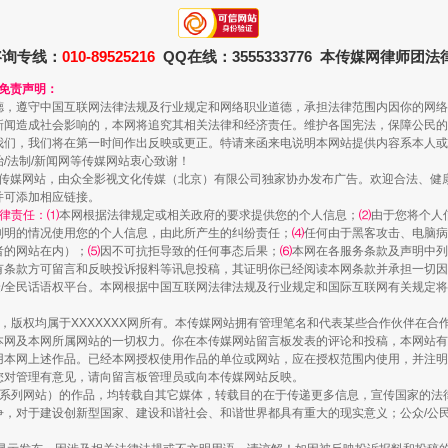
咨询专线：
010-89525216
QQ在线：3555333776 本传媒网律师团
一颗心始终滚烫
和免责声明：
德，遵守中国互联网法律法规及行业规定和网络职业道德，承担法律范围内因你的网络
新闻造成社会影响的，本网将追究其相关法律和经济责任。维护各国宪法，保障公民的
我们，我们将在第一时间作出反映或更正。特请来函来电说明本网站提供内容系本人或
治/法制/新闻网等传媒网站衷心致谢！
新闻网等传媒网站，由众全影视文化传媒（北京）有限公司独家协办发布广告。欢迎合法、
并可添加相应链接。
律责任：⑴
本网根据法律规定或相关政府的要求提供您的个人信息；
⑵
由于您将个人
列明的情况使用您的个人信息，由此所产生的纠纷责任；
⑷
任何由于黑客攻击、电脑病
者的网站在内）；
⑸
因不可抗拒导致的任何事态后果；
⑹
本网在各服务条款及声明中列
有条款方可留言和反映投诉报料等讯息投稿，其证明你已经阅读本网条款并承担一切因
民众/全民话语权平台。本网根据中国互联网法律法规及行业规定和国际互联网有关规定
作品，版权均属于XXXXXXX网所有。本传媒网站拥有管理笔名和代表某些合作伙伴在
本网及本网所属网站的一切权力。你在本传媒网站留言板发表的评论和投稿，本网站有
实
一纸欠条伤亲情 巡回调解促和解..
本网上述作品。已经本网授权使用作品的单位或网站，应在授权范围内使用，并注明“来
您对管理有意见，请向留言板管理员或向本传媒网站反映。
本传媒系列网站）的作品，均转载自其它媒体，转载目的在于传递更多信息，宣传国家的
，对于建设创新型国家、建设和谐社会、和谐世界都具有重大的现实意义；公众/公民/