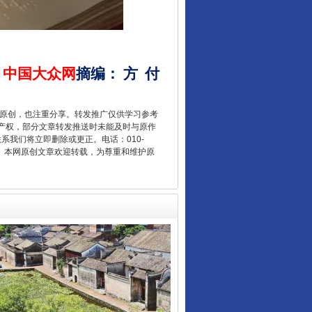
中国大众网
摘编
：
方
付
“后车司机肯定在骂我”
重原创，也注重分享。转发推广仅供学习参考
产权，部分文章转发推送时未能及时与原作
联系我们将立即删除或更正。电话：010-
2 1号。本网原创文章欢迎转载，为尊重和维护原
让传统村落焕发生机