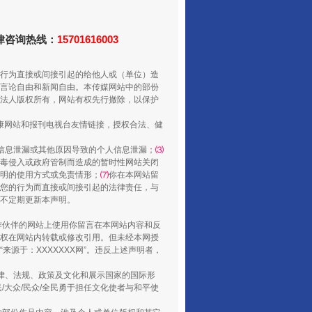
法律咨询热线：
15701616003
还老百姓一个明白家底
行为直接或间接引起的给他人或（单位）造
言论自由和新闻自由。本传媒网站中的部份
法人版权所有，网站有权先行撤除，以保护
健康网站和报刊电视台友情链接，授权合法、健
信息泄漏或其他原因导致的个人信息泄漏；
⑶
毒侵入或政府管制而造成的暂时性网站关闭
明的使用方式或免责情形；
⑺
你在本网站留
您的行为而直接或间接引起的法律责任，与
将不定期更新本声明。
合作伙伴的网站上使用你留言在本网站内容和反
权在网站内转载或修改引用。但未经本网授
行业协会接连发公告
源于：XXXXXXX网”。违反上述声明者，
法律、法规、政策及文化和展示国家的国际形
大众/民众/全民勇于担任文化使者与和平使