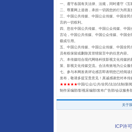
国家大学科技园优化重塑工作
一、遵守各国有关法律、法规，同时遵守《
互
二、尊重网上道德，承担一切因您的行为而直
三、中国公共传媒、中国公众传媒、中国全民传媒China 
言的一切权利。
四、您在中国公共传媒、中国公众传媒、中国全民传媒Chin
言论，中国公共传媒、中国公众传媒、中国全民传媒China
载或引用。
五、中国公共传媒、中国公众传媒、中国全民传媒China 
员有权保留或删除其管辖留言中的任意内容。
六、本传媒结合现代网络科技影视文化传媒的新
策、影视文化传媒交流。合法有效地为公众服
七、参与本网发表评论感言即表明您已经阅读并
发布，敬请多提宝贵意见！真诚感谢您对本传
扯下公款旅游的“隐身衣”
★★★★★
中国/公众/公共/全民/法治/法制/新闻
制作采编部/影视采编部/发布广告部/会议服务
关于
ICP许可