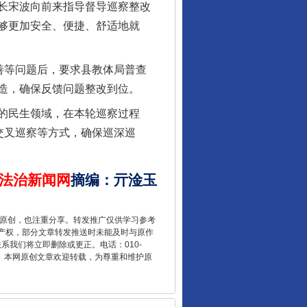
校长宋波向前来指导督导巡察整改
够更加安全、便捷、舒适地就
让核能赋能千行百业
善等问题后，要求县教体局普查
造，确保反馈问题整改到位。
的民生领域，在本轮巡察过程
交叉巡察等方式，确保巡深巡
法治新闻网
摘编
：
亓淦玉
从数据变化看反腐深化
重原创，也注重分享。转发推广仅供学习参考
产权，部分文章转发推送时未能及时与原作
联系我们将立即删除或更正。电话：010-
2 1号。本网原创文章欢迎转载，为尊重和维护原