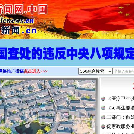
>
网络推广投稿
点击进入>>>
《医疗卫生
《可再生能源
三部门：做好
促家政服务业