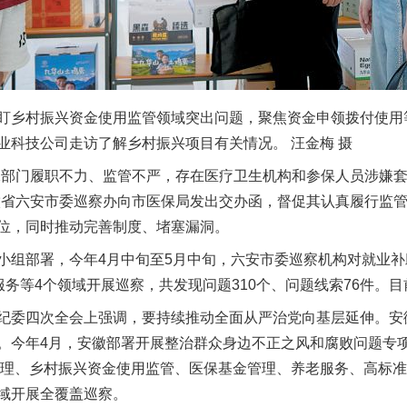
乡村振兴资金使用监管领域突出问题，聚焦资金申领拨付使用
业科技公司走访了解乡村振兴项目有关情况。 汪金梅 摄
部门履职不力、监管不严，存在医疗卫生机构和参保人员涉嫌套
徽省六安市委巡察办向市医保局发出交办函，督促其认真履行监
位，同时推动完善制度、堵塞漏洞。
组部署，今年4月中旬至5月中旬，六安市委巡察机构对就业补
服务等4个领域开展巡察，共发现问题310个、问题线索76件。
委四次全会上强调，要持续推动全面从严治党向基层延伸。安
。今年4月，安徽部署开展整治群众身边不正之风和腐败问题专
资”管理、乡村振兴资金使用监管、医保基金管理、养老服务、高标
域开展全覆盖巡察。