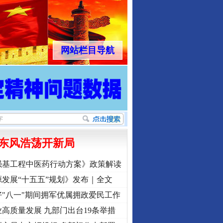
网站栏目导航
东风浩荡开新局
强基工程中医药行动方案》政策解读
发展“十五五”规划》发布｜全文
"八一"期间拥军优属拥政爱民工作
高质量发展 九部门出台19条举措