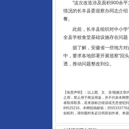
“这次改造涉及面积900余平
情况的长丰县委巡察办同志介绍
东山县通报“牛蛙产品抗生素超标问
餐。
此前，长丰县组织对中小学“校
全县学校食堂基础设施存在问题
据了解，安徽省一些地方对此
中，要求各地部署开展巡察“回
透，推动问题整改到位。
千年窑火 生生不息
【免责声明】：以上图、文、音/视频文章
之用，禁止用于商业用途，并不代表本网赞
者取得联系，若来源标注错误或无意侵犯到您的
89525216。本网投稿邮箱：355533
创权利，请转载时务必注明原创作者、来源：