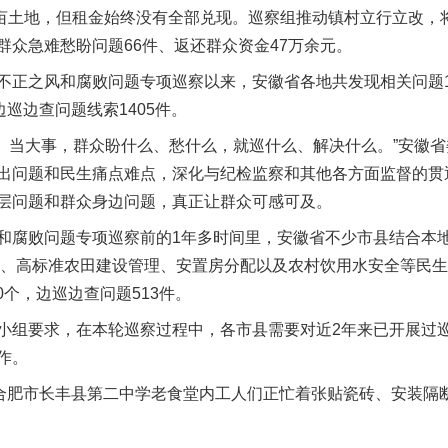
8.5亩土地，但租金始终没有全部兑现。巡察组推动镇村立行立改
群众急难愁盼问题66件、返还群众资金47万余元。
之风和腐败问题专项巡察以来，安徽省各地共发现相关问题121
边巡边查问题线索1405件。
、当大事，群众盼什么、愁什么，就巡什么、解决什么。”安徽
出问题和民生痛点难点，深化与纪检监察和其他各方面监督的贯
层问题和群众身边问题，真正让群众可感可及。
实
一纸欠条伤亲情 巡回调解促和解..
腐败问题专项巡察前的1年多时间里，安徽省不少市县结合本地
”管理、高标准农田建设管理、安置房分配以及农村饮用水安全等民
50个，边巡边查问题513件。
组要求，在本轮巡察过程中，各市县需要对近2年来已开展过巡
作。
肥市长丰县第二中学老食堂内工人们正忙着张贴瓷砖、安装隔