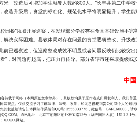
方米，改造后可增加学生就餐人数约800人。”长丰县第二中学
，改造升级后，食堂的标准化、规范化水平将明显提升，学生能
题”
法徽映军营 权益有保障
园餐”领域开展巡察，在发现部分学校存在食堂基础设施不完
，解决实际困难。县教体局对存在问题的食堂逐项整改、升级改
前已巡察过，但巡察整改成效不明显或者问题反映仍比较突出
头看”，对问题再起底，把压力再传导。部分省辖市还采取提级或
中国
一批国家标准开始实施
内容转载于网络（本网原创文章除外），其版权均属于原作者或归属权利人。我们尊
同其观点。仅供交流学习了解法律、法规、政策，如无意侵犯到贵公司或个人的知识
权益烦请告知本网制作采编部QQ号: 3555333776，微信号：GAN160003，请
3776@QQ.COM。通讯地址：北京市朝阳区朝外雅宝路12号（华声国际大厦）1层 1 
XXXXX网站。