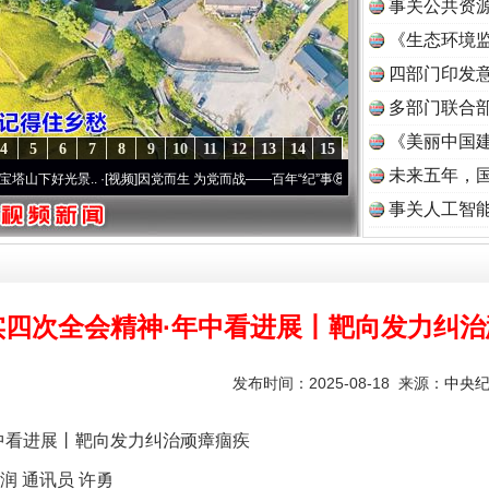
事关公共资
《生态环境监
读
四部门印发
多部门联合部
《美丽中国建
4
5
6
7
8
9
10
11
12
13
14
15
未来五年，
..
·[视频]
因党而生 为党而战——百年“纪”事⑧加强纪律..
·[视频]
牢记初心使命 奋进复
事关人工智
实四次全会精神·年中看进展丨靶向发力纠治
发布时间：2025-08-18 来源：
中央
看进展丨靶向发力纠治顽瘴痼疾
 通讯员 许勇