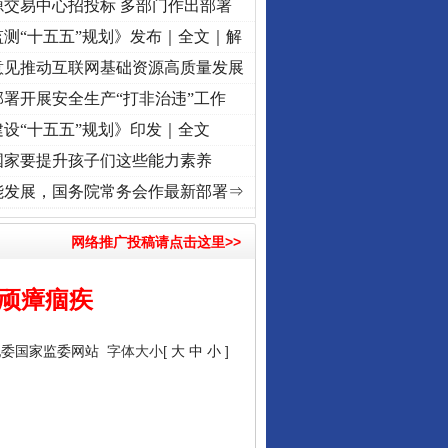
源交易中心招投标 多部门作出部署
测“十五五”规划》发布｜全文｜解
意见推动互联网基础资源高质量发展
署开展安全生产“打非治违”工作
设“十五五”规划》印发｜全文
国家要提升孩子们这些能力素养
兴征程丨“转折之城”激荡..
·[视频]
牢记初心使命 奋进复兴征程丨红船起航处 潮起..
·[视
能发展，国务院常务会作最新部署⇒
网络推广投稿请点击这里>>
顽瘴痼疾
纪委国家监委网站
字体大小[
大
中
小
]