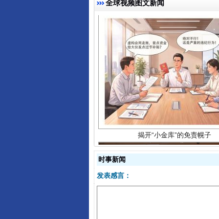
全球视频图文新闻
揭开“小金库”的免责幌子
时事新闻
发表感言：
受贿1.44亿！段成刚被判无期