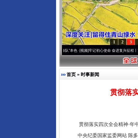
1
2
3
原..
·[视频]
永葆“两个先锋队”本色
·[视频]
牢记初心使命 奋进复兴征程丨宝塔山下好光景
首页
»
时事新闻
贯彻落
贯彻落实四次全会精神·年中
中央纪委国家监委网站 陈多润