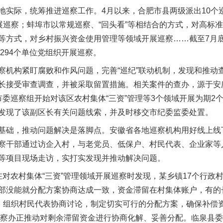
际，统筹推进巡察工作。4月以来，合肥市县两级派出10个
开展巡察；蚌埠市以常规巡察、“回头看”等相结合的方式，对高标
等方式，对乡村振兴资金使用管理等领域开展巡察……截至7月底
6294个单位党组织开展巡察。
构紧盯腐败和作风问题，完善“巡纪”联动机制，发现和推动
长接受审查调查，并被采取留置措施。相关案件的查办，源于安
市委巡察组开始对该区农村集体“三资”管理等3个领域开展为期2
发现了该副区长有关问题线索，并及时移交市纪委监委处置。
础，推动问题解决是落脚点。安徽省各地巡察机构用好线上线
察干部通过访企入村，与老党员、低保户、村民代表、企业家等
等项目现场走访，实打实发现并推动解决问题。
农村集体“三资”管理领域开展巡察时发现，某乡镇17个行政村共
部没能就分配方案协商达成一致，资金滞留在村集体账户，有的
法，组织村民代表协商讨论，制定切实可行的分配方案，确保补偿
前巡察办正推动对剩余滞留资金进行协商化解、妥善分配。临泉县