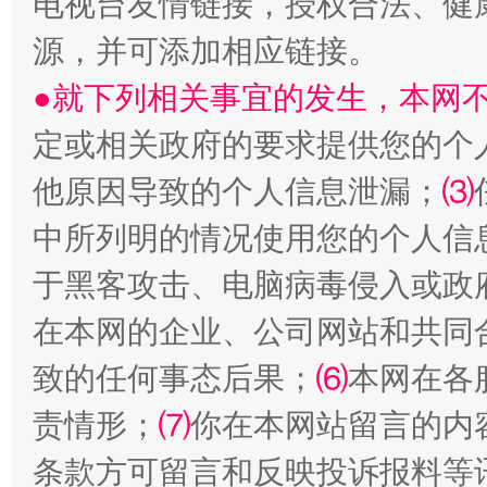
电视台友情链接，授权合法、健
源，并可添加相应链接。
●就下列相关事宜的发生，本网
定或相关政府的要求提供您的个
他原因导致的个人信息泄漏；
⑶
中所列明的情况使用您的个人信
于黑客攻击、电脑病毒侵入或政
阿坝州三大球赛在茂县开幕
规模最
在本网的企业、公司网站和共同
致的任何事态后果；
⑹
本网在各
责情形；
⑺
你在本网站留言的内
条款方可留言和反映投诉报料等