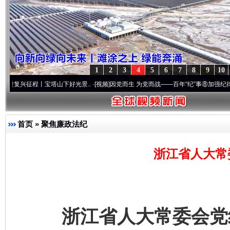
1
2
3
4
5
6
7
8
9
10
程丨宝塔山下好光景..
·[视频]
因党而生 为党而战——百年“纪”事⑧加强纪律..
·[视频]
牢
首页
»
聚焦廉政法纪
浙江省人大常
浙江省人大常委会党组