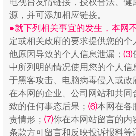
电视台友情链接，授权合法、健
源，并可添加相应链接。
●就下列相关事宜的发生，本网
阿坝州三大球赛在茂县开幕
规模最
定或相关政府的要求提供您的个
他原因导致的个人信息泄漏；
⑶
中所列明的情况使用您的个人信
于黑客攻击、电脑病毒侵入或政
在本网的企业、公司网站和共同
致的任何事态后果；
⑹
本网在各
国家大学科技园优化重塑工作
责情形；
⑺
你在本网站留言的内
条款方可留言和反映投诉报料等