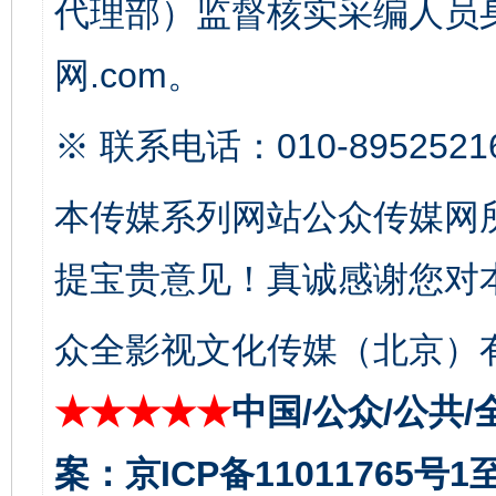
代理部）监督核实采编人员身
网.com。
※ 联系电话：010-8952521
本传媒系列网站公众传媒网
揭开“小金库”的免责幌子
提宝贵意见！真诚感谢您对
众全影视文化传媒（北京）有
★★★★★
中国/公众/公共/
案：京ICP备11011765号