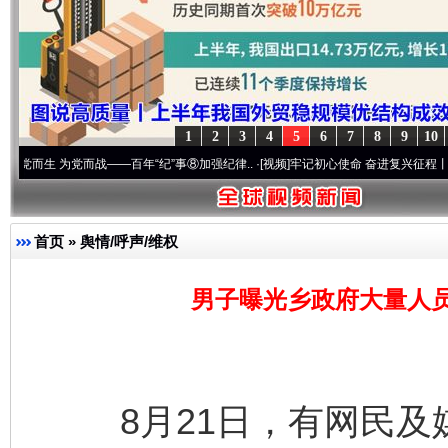
1
2
3
4
5
6
7
8
9
10
党而战——百年“纪”事⑧加强纪律..
·[视频]
牢记初心使命 奋进复兴征程丨“转折之城”激荡
首页
»
舆情/呼声/维权
男子曝光乡政府大量人
8月21日，有网民及媒