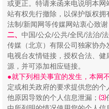
或更正。特请来函来电说明本网
站有权先行撤除，以保护版权拥有者
法制/新闻网等传媒网站衷心致谢
揭开“小金库”的免责幌子
二、
中国/公众/公共/全民/法治
传媒（北京）有限公司独家协办
电视台友情链接，授权合法、健
源，并可添加相应链接。
●就下列相关事宜的发生，本网
定或相关政府的要求提供您的个
受贿1.44亿！段成刚被判无期
从幼儿
他原因导致的个人信息泄漏；
⑶
中所列明的情况使用您的个人信