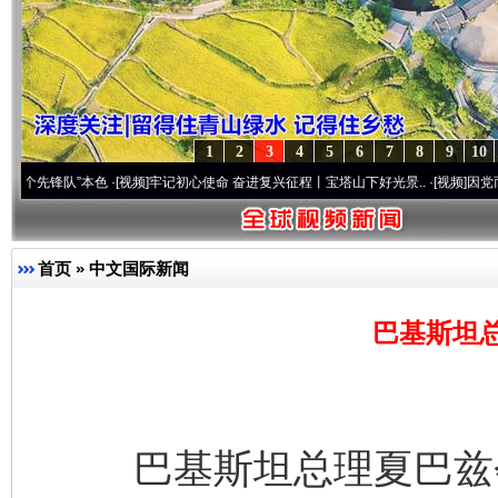
1
2
3
4
5
6
7
8
9
10
队”本色
·[视频]
牢记初心使命 奋进复兴征程丨宝塔山下好光景..
·[视频]
因党而生 为党而
首页
»
中文国际新闻
巴基斯坦
巴基斯坦总理夏巴兹