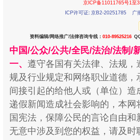
京ICP备11011765号1至3
东山县通报“牛蛙产品抗生素超标问题”
法
ICP许可证: 京B2-20251785
广
资料编辑/网络推广/法律咨询专线：
010-89525216
QQ
中国/公众/公共/全民/法治/法
一、
遵守各国有关法律、法规，
规及行业规定和网络职业道德，
间接引起的给他人或（单位）造
千年窑火 生生不息
一
递假新闻造成社会影响的，本网
国宪法，保障公民的言论自由和
无意中涉及到您的权益，请及时