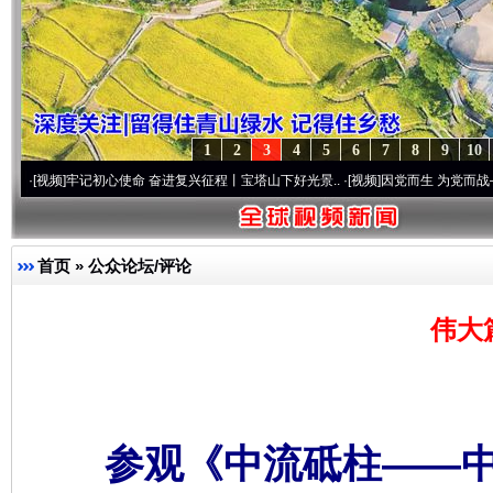
1
2
3
4
5
6
7
8
9
10
牢记初心使命 奋进复兴征程丨宝塔山下好光景..
·[视频]
因党而生 为党而战——百年“纪”
首页
»
公众论坛/评论
伟大
参观《中流砥柱——