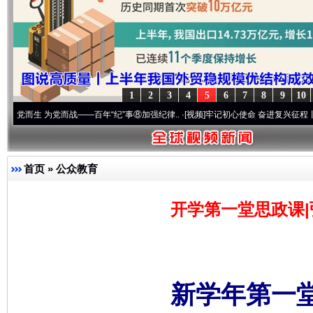
1
2
3
4
5
6
7
8
9
10
 为党而战——百年“纪”事⑧加强纪律..
·[视频]
牢记初心使命 奋进复兴征程丨“转折之城”激
首页
»
公众教育
开学第一堂思政课|
新学年第一