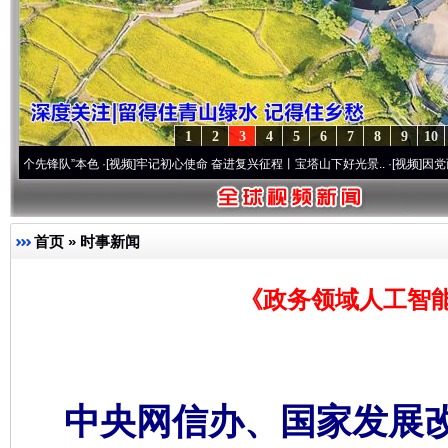
1
2
3
4
5
6
7
8
9
10
锋队”本色
·[视频]
牢记初心使命 奋进复兴征程丨宝塔山下好光景..
·[视频]
因党而生 为党而
首页
»
时事新闻
《政务领域人工智
中央网信办、国家发展