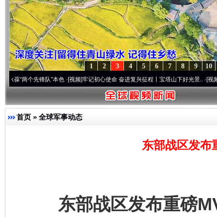
1
2
3
4
5
6
7
8
9
10
两个先锋队”本色
·[视频]
牢记初心使命 奋进复兴征程丨宝塔山下好光景..
·[视频]
因党而生
首页
»
全球军事动态
东部战区发布
东部战区发布重磅MV