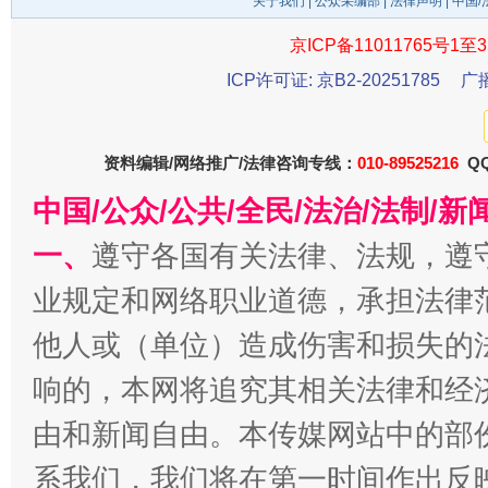
关于我们
|
公众采编部
|
法律声明
| 中国
京ICP备11011765号1至3
ICP许可证: 京B2-20251785
广
东山县通报“牛蛙产品抗生素超标问题”
法
资料编辑/网络推广/法律咨询专线：
010-89525216
QQ
中国/公众/公共/全民/法治/法制/
一、
遵守各国有关法律、法规，遵
业规定和网络职业道德，承担法律
他人或（单位）造成伤害和损失的
响的，本网将追究其相关法律和经
由和新闻自由。本传媒网站中的部
千年窑火 生生不息
一
系我们，我们将在第一时间作出反