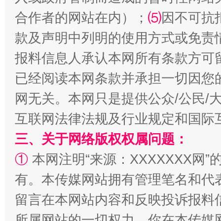
合作者的网站在内）；
⑸
因不可抗
受贿1.44亿！段成刚被判无期
从幼儿
款及声明中列明的使用方式或免责
报料信息人承认本网所有条款方可
已经阅读本网条款并承担一切因您
网无关。本网只是提供公众/公民/
互联网法律法规及行业规定和国际
三、关于网络版权权属问题：
全民健身五年计划来了！等你上场
①
本网注明“来源：XXXXXXX网”
有。本传媒网站拥有管理笔名和代
留言在本网站内容和反映投诉报料
所属网站的一切权力。你在本传媒