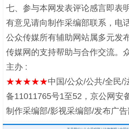
七、参与本网发表评论感言即表明
“蜀中异人”王建安的艺术幻境
有意见请向制作采编部联系，电话：0
公众传媒所有辅助网站属多元发
传媒网的支持帮助与合作交流。
主办 :
★★★★★
中国/公众/公共/全民/
备11011765号1至52，京公网安备：
完善运行机制助力责任有效落实
一纸欠条
制作采编部/影视采编部/发布广告