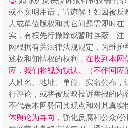
③
如你所反映投诉报料和投稿的部
或不文明用语，请谅解！如因被反
人或单位版权和其它问题需即时在
实，有权先行撤除或暂时屏蔽。注
网根据有关法律法规规定，为维护
述权和知情权的权利，
在收到本网
扯下公款旅游的“隐身衣”
如何以同
应，我们将视为默认。（不作回应
人姓名、地址、单位、实名公布，让
行评论，或将被反映投诉举报的内
不代表本网赞同其观点和对其真实
体舆论为导向
，强化反腐和公众/公