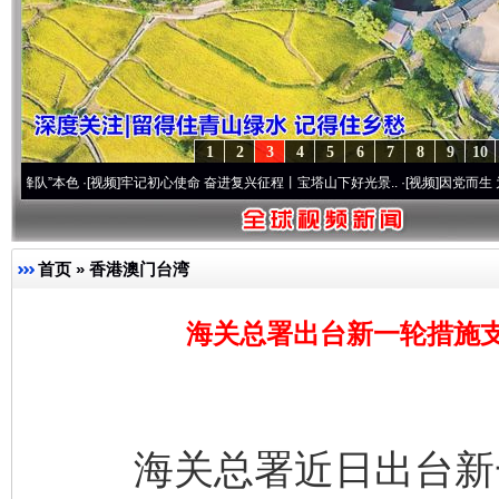
1
2
3
4
5
6
7
8
9
10
色
·[视频]
牢记初心使命 奋进复兴征程丨宝塔山下好光景..
·[视频]
因党而生 为党而战——
首页
»
香港澳门台湾
海关总署出台新一轮措施
海关总署近日出台新一