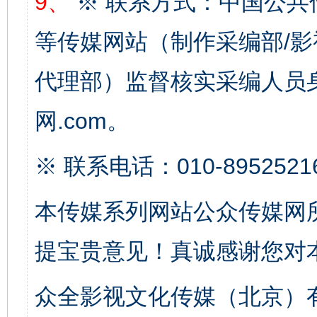
9、
※ 联系方式：中国公共
等传媒网站（制作采编部/影
完善运行机制助力责任有效落实
一纸欠条
代理部）监督核实采编人员身
网.com。
※ 联系电话：010-8952521
本传媒系列网站公众传媒网
提宝贵意见！真诚感谢您对
东山县通报“牛蛙产品抗生素超标问题”
法
众全影视文化传媒（北京）有