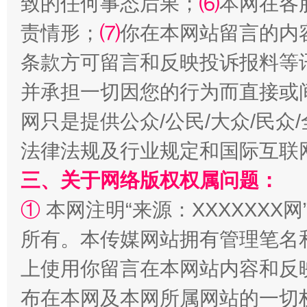
致的任何事态后果；
⑹
本网在各
全民健身五年计划来了！等你上场
责情形；
⑺
你在本网站留言的内
条款方可留言和反映投诉报料等
并承担一切因您的行为而直接或
网只是提供公众/公民/大众/民
法律法规及行业规定和国际互联
三、关于网络版权权属问题：
①
本网注明“来源：XXXXXXX网
阿坝州三大球赛在茂县开幕
规模最
所有。本传媒网站拥有管理笔名
上使用你留言在本网站内容和反
布在本网及本网所属网站的一切