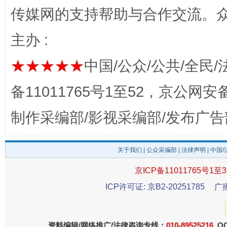
传媒网的支持帮助与合作交流。
完善运行机制助力责任有效落实
一纸欠条
主办 :
★★★★★
中国/公众/公共/全民/
备11011765号1至52，京公网安备：
制作采编部/影视采编部/发布广告
关于我们
|
公众采编部
|
法律声明
| 中国
东山县通报“牛蛙产品抗生素超标问题”
法
京ICP备11011765号1至3
ICP许可证: 京B2-20251785
广
资料编辑/网络推广/法律咨询专线：
010-89525216
QQ