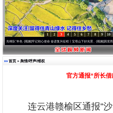
1
2
3
4
5
6
7
8
9
10
”本色
·[视频]
牢记初心使命 奋进复兴征程丨宝塔山下好光景..
·[视频]
因党而生 为党而战
首页
»
舆情/呼声/维权
官方通报“所长借
连云港赣榆区通报“沙