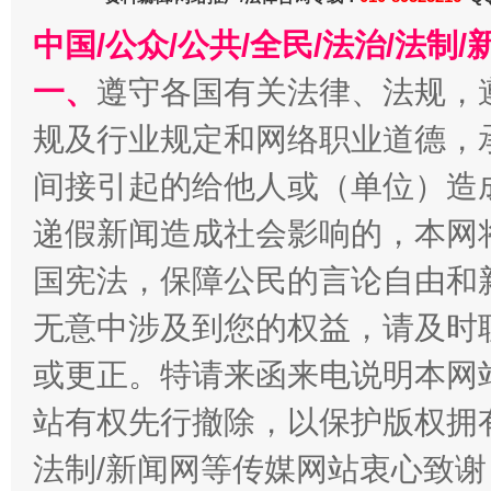
中国/公众/公共/全民/法治/法
一、
遵守各国有关法律、法规，
规及行业规定和网络职业道德，
千年窑火 生生不息
一
间接引起的给他人或（单位）造
递假新闻造成社会影响的，本网
国宪法，保障公民的言论自由和
无意中涉及到您的权益，请及时
或更正。特请来函来电说明本网
站有权先行撤除，以保护版权拥有者
揭开“小金库”的免责幌子
法制/新闻网等传媒网站衷心致谢