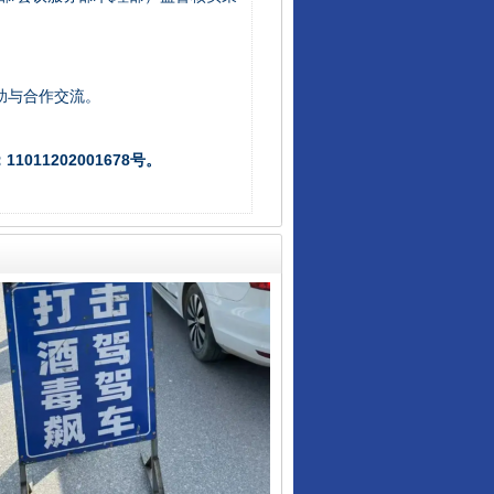
助与合作交流。
从数据变化看反腐深化
011202001678号。
酒驾未被当场查获能处罚吗