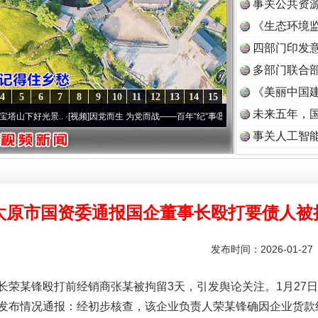
事关公共资
《生态环境监
读
四部门印发
多部门联合部
《美丽中国建
4
5
6
7
8
9
10
11
12
13
14
15
未来五年，
景..
·[视频]
因党而生 为党而战——百年“纪”事⑧加强纪律..
·[视频]
牢记初心使命 奋进
事关人工智
太原市国资委通报国企董事长殴打要债人被
发布时间：2026-01-2
某锋殴打前经销商张某被拘留3天，引发舆论关注。1月27日
发布情况通报：经初步核查，该企业负责人荣某锋确因企业货款