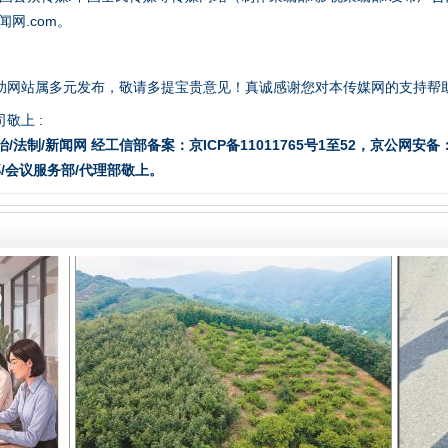
网.com。
助网站属多元发布，敬请多提宝贵意见！真诚感谢您对本传媒网的支持帮
一批国家标准开始实施
敬上 :
治/法制/新闻网 经工信部备案：京ICP备11011765号1至52，京公网安备：11
/会议服务部/代理部敬上。
以产业富民促振兴