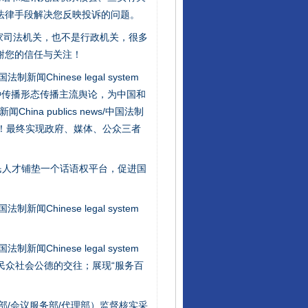
法律手段解决您反映投诉的问题。
行业协会接连发公告
家司法机关，也不是行政机关，很多
谢您的信任与关注！
新闻Chinese legal system
种传播形态传播主流舆论，为中国和
na publics news/中国法制
社会矛盾！最终实现政府、媒体、公众三者
民人才铺垫一个话语权平台，促进国
让核能赋能千行百业
新闻Chinese legal system
新闻Chinese legal system
/民众社会公德的交往；展现“服务百
部/会议服务部/代理部）监督核实采