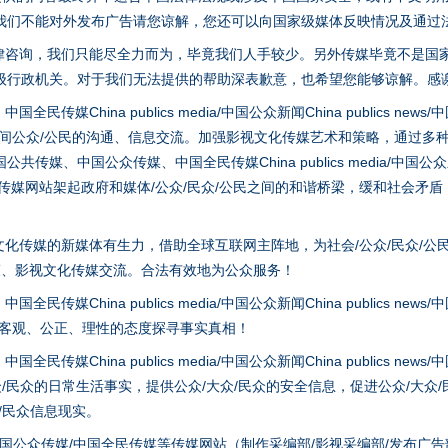
我们不能对外发布广告请您谅解，您还可以向国家级媒体反映情况及通过
实
一纸欠条伤亲情 巡回调解促和解..
律咨询，我们只能尽全力而为，毕竟我们人手较少。另外传媒毕竟不是国
级行政机关。对于我们无法提供的帮助深表歉意，也希望您能够谅解。感
hina publics media/中国公众新闻China publics news/中国法制
之间公众/公民的沟通、信息交流。加强影视文化传媒艺术和策略，通过多
、中国公众传媒、中国全民传媒China publics media/中国公众新闻Chi
tem news等传媒网站架起政府和媒体/公众/民众/公民之间的和谐桥梁，缓和
化传媒的新媒体有生力，借助全球互联网主阵地，为社会/公众/民众/公
策、影视文化传媒交流。合法有效地为公众服务！
题”
法徽映军营 权益有保障
hina publics media/中国公众新闻China publics news/中国法制
以客观、公正、理性的态度探寻事实真相！
hina publics media/中国公众新闻China publics news/中国法制
众/民众的日常生活事实，提供公众/大众/民众的安全信息，促进公众/大众
众/民众信息现实。
国公众传媒/中国全民传媒等传媒网站（制作采编部/影视采编部/发布广告