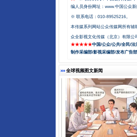
编人员身份网址：www.中国公众新闻
※ 联系电话：010-89525216。
本传媒系列网站公众传媒网所有辅
千年窑火 生生不息
众全影视文化传媒（北京）有限公司
★★★★★
中国/公众/公共/全民/法
制作采编部/影视采编部/发布广告部
全球视频图文新闻
揭开“小金库”的免责幌子