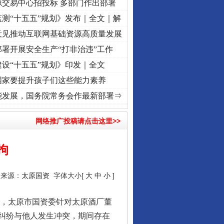
源交易中心招投标 多部门作出部署
测“十五五”规划》发布｜全文｜解
意见推动互联网基础资源高质量发展
署开展安全生产“打非治违”工作
设“十五五”规划》印发｜全文
国家要提升孩子们这些能力素养
复兴征程丨“转折之城”激荡..
·[视频]
牢记初心使命 奋进复兴征程丨红船起航处 潮起..
·
能发展，国务院常务会作最新部署⇒
网络推广投稿请点击这里>>
拘
7 来源：
太原国资
字体大小[
大
中
小
]
，太原市国资委针对太原酒厂董
纠纷与他人发生冲突，期间存在