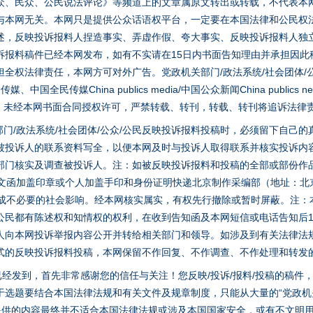
众、民众、公民说法评论》等频道上的文章属原文转出或转载，不代表本
与本网无关。本网只是提供公众话语权平台，一定要在本国法律和公民权
述，反映投诉报料人捏造事实、弄虚作假、夸大事实、反映投诉报料人独
诉报料稿件已经本网发布，如有不实请在15日内书面告知理由并承担因此
全权法律责任，本网方可对外广告。党政机关部门/政法系统/社会团体/公
全民传媒China publics media/中国公众新闻China publics new
家版权。未经本网书面合同授权许可，严禁转载、转刊，转载、转刊将追诉法律
门/政法系统/社会团体/公众/公民反映投诉报料投稿时，必须留下自己
被投诉人的联系资料写全，以便本网及时与投诉人取得联系并核实投诉内
部门核实及调查被投诉人。注：如被反映投诉报料和投稿的全部或部份作
面文函加盖印章或个人加盖手印和身份证明快递北京制作采编部（地址：北
避免造成不必要的社会影响。经本网核实属实，有权先行撤除或暂时屏蔽。注
公民都有陈述权和知情权的权利，在收到告知函及本网短信或电话告知后1
人向本网投诉举报内容公开并转给相关部门和领导。如涉及到有关法律法
式的反映投诉报料投稿，本网保留不作回复、不作调查、不作处理和转发
稿已经发到，首先非常感谢您的信任与关注！您反映/投诉/报料/投稿的稿
选题要结合本国法律法规和有关文件及规章制度，只能从大量的“党政机关部
您提供的内容最终并不适合本国法律法规或涉及本国国家安全，或有不文明