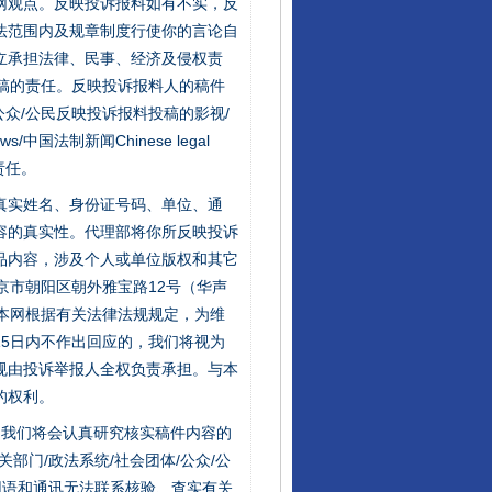
网观点。反映投诉报料如有不实，反
法范围内及规章制度行使你的言论自
立承担法律、民事、经济及侵权责
稿的责任。反映投诉报料人的稿件
众/公民反映投诉报料投稿的影视/
s/中国法制新闻Chinese legal
责任。
的真实姓名、身份证号码、单位、通
容的真实性。代理部将你所反映投诉
品内容，涉及个人或单位版权和其它
京市朝阳区朝外雅宝路12号（华声
：本网根据有关法律法规规定，为维
5日内不作出回应的，我们将视为
规由投诉举报人全权负责承担。与本
的权利。
件，我们将会认真研究核实稿件内容的
门/政法系统/社会团体/公众/公
用语和通讯无法联系核验、查实有关