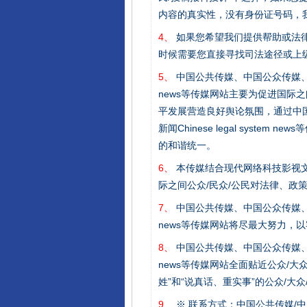
内容的真实性，没有身份证号码，
完善运行机制助力责任有效落
4、
如果您希望我们提供帮助或法
时候需要您直接寻找司法途径或上
5、
中国公共传媒、中国公众传媒、中国全民传媒C
news等传媒网站主要为促进国际
平发展营造良好舆论氛围，通过中国公共传媒
新闻Chinese legal sys
的和谐统一。
6、
本传媒结合现代网络科技影视文
际之间公众/民众/公民对法律、政
东山县通报“牛蛙产品抗生素超标问
7、
中国公共传媒、中国公众传媒、中国全民传媒C
news等传媒网站将尽最大努力，
8、
中国公共传媒、中国公众传媒、中国全民传媒C
news等传媒网站全面贴近公众/大
姓”和“说真话、重实事”的公众/大
9、
※ 联系方式：中国公共传媒/中