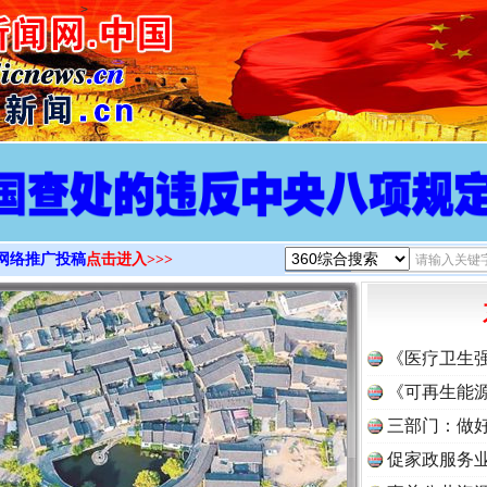
>
网络推广投稿
点击进入>>>
《医疗卫生
《可再生能源
三部门：做好
促家政服务业