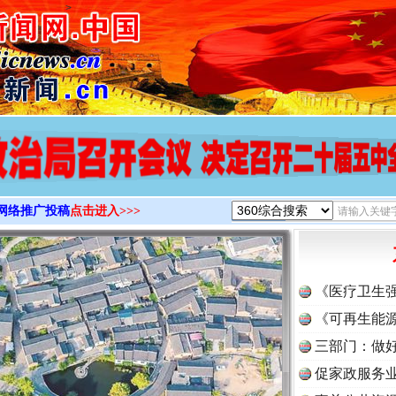
>
网络推广投稿
点击进入>>>
《医疗卫生
《可再生能源
三部门：做好
促家政服务业