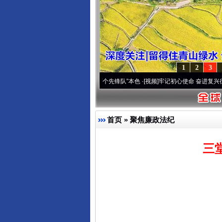
1
2
3
改变雪域高原..
·[视频]
永葆“两个先锋队”本色
·[视频]
牢记初心使命 奋进复兴征程丨宝塔
首页
»
聚焦廉政法纪
三