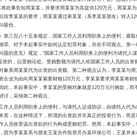
李某某将此事告知周某某，并要求周某某为其提供120万元，周某
后按李某某的要求，周某某通过蒋某某（系李某某朋友）转入12
%股份。
第三百八十五条规定，国家工作人员利用职务上的便利，索取
贿罪。对于本起事实中如何认定犯罪对象，存在不同观点。第一种
问题的意见》规定，“国家工作人员利用职务上的便利为请托人谋
作’投资的，以受贿论处。受贿数额为请托人给国家工作人员的出资
对象系周某某代为出资的出资额。第二种观点认为，李某某与周
资企业为由向周某某索要财物120万元，李某某要求周某某将财
因此，本起事实中，李某某的受贿对象就是120万元行贿款，而
研讨，采纳第二种观点。
作人员利用职务上的便利，与请托人达成协议，由请托人代为
本质，在这种情况下，所谓的出资款并非真正的投资行为，而是
作人员收受该出资款的行为构成受贿犯罪。然而，本起事实中，
，因为李某某系与朋友王某合作投资开办某环保公司，王某并未