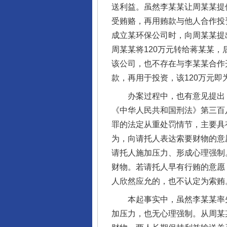
送利益。虽然李某某让周某某提
受贿赂，再用贿款与他人合作投
成立某环保公司时，向周某某提
周某某将120万元转给蒋某某
该公司，也不存在与李某某合作
款，再用于投资，该120万元即
办案过程中，也有意见提出，李
《中华人民共和国刑法》第三百
罪的法定从重处罚情节，主要具
为，向请托人表达索要财物的意
请托人施加压力、形成心理强制
财物。若请托人早有行贿的意愿
人欣然应允的，也不认定为索贿
本起事实中，虽然李某某率先
加压力，也无心理强制。从周某