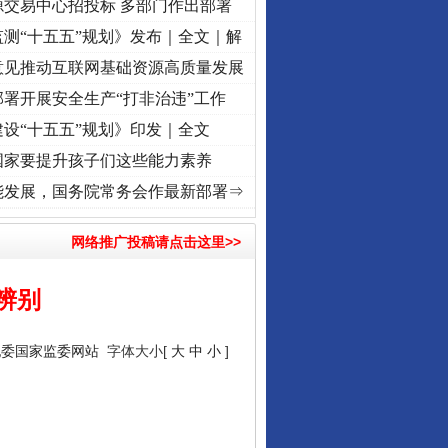
源交易中心招投标 多部门作出部署
测“十五五”规划》发布｜全文｜解
意见推动互联网基础资源高质量发展
署开展安全生产“打非治违”工作
设“十五五”规划》印发｜全文
国家要提升孩子们这些能力素养
 奋进复兴征程丨“转折之城”激荡..
·[视频]
牢记初心使命 奋进复兴征程丨红船起航处 潮
能发展，国务院常务会作最新部署⇒
网络推广投稿请点击这里>>
辨别
纪委国家监委网站
字体大小[
大
中
小
]