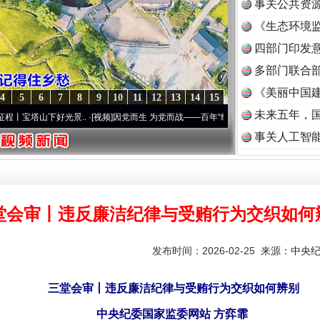
事关公共资
《生态环境监
读
四部门印发
多部门联合部
《美丽中国建
4
5
6
7
8
9
10
11
12
13
14
15
未来五年，
山下好光景..
·[视频]
因党而生 为党而战——百年“纪”事⑧加强纪律..
·[视频]
牢记初心使命
事关人工智
堂会审丨违反廉洁纪律与受贿行为交织如何
发布时间：2026-02-25 来源：
中央
三堂会审丨违反廉洁纪律与受贿行为交织如何辨别
中央纪委国家监委网站 方弈霏