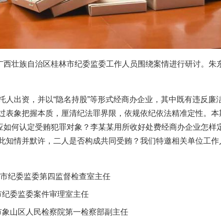
广西壮族自治区桂林市纪委监委工作人员围绕案情进行研讨。朱东
出资，并以“隐名持股”等形式经商办企业，其中既有违反廉
过表象把握本质，厘清纪法罪界限，依规依纪依法精准定性。本
，应如何认定受贿犯罪对象？李某某用所收好处费经商办企业怎样
此知情并默许，二人是否构成共同受贿？我们特邀相关单位工作
市纪委监委第四监督检查室主任
市纪委监委案件审理室主任
象山区人民检察院第一检察部副主任