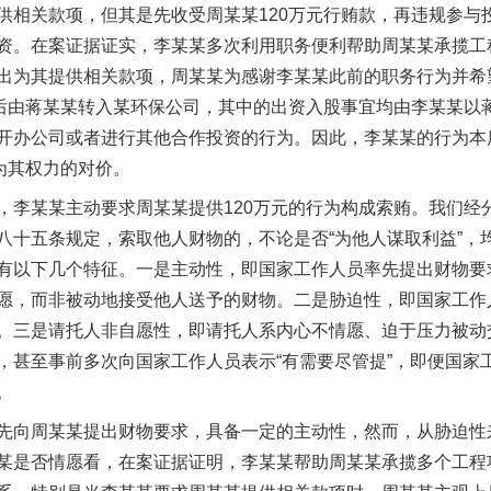
供相关款项，但其是先收受周某某120万元行贿款，再违规参与
资。在案证据证实，李某某多次利用职务便利帮助周某某承揽工
出为其提供相关款项，周某某为感谢李某某此前的职务行为并希
，后由蒋某某转入某环保公司，其中的出资入股事宜均由李某某以
开办公司或者进行其他合作投资的行为。因此，李某某的行为本质
为其权力的对价。
某某主动要求周某某提供120万元的行为构成索贿。我们经
八十五条规定，索取他人财物的，不论是否“为他人谋取利益”，
有以下几个特征。一是主动性，即国家工作人员率先提出财物要
愿，而非被动地接受他人送予的财物。二是胁迫性，即国家工作
。三是请托人非自愿性，即请托人系内心不情愿、迫于压力被动
，甚至事前多次向国家工作人员表示“有需要尽管提”，即便国家
。
向周某某提出财物要求，具备一定的主动性，然而，从胁迫性
某是否情愿看，在案证据证明，李某某帮助周某某承揽多个工程