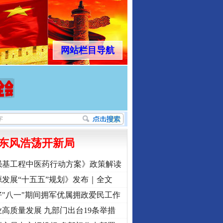
网站栏目导航
东风浩荡开新局
强基工程中医药行动方案》政策解读
发展“十五五”规划》发布｜全文
"八一"期间拥军优属拥政爱民工作
高质量发展 九部门出台19条举措