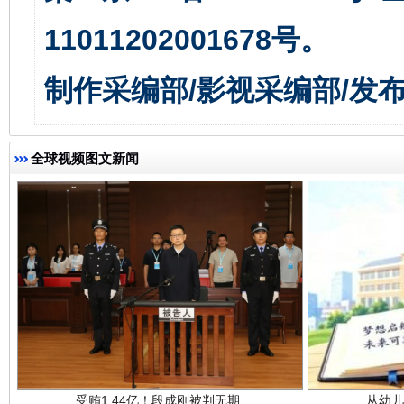
11011202001678号。
揭开“小金库”的免责幌子
制作采编部/影视采编部/发
全球视频图文新闻
受贿1.44亿！段成刚被判无期
从幼儿