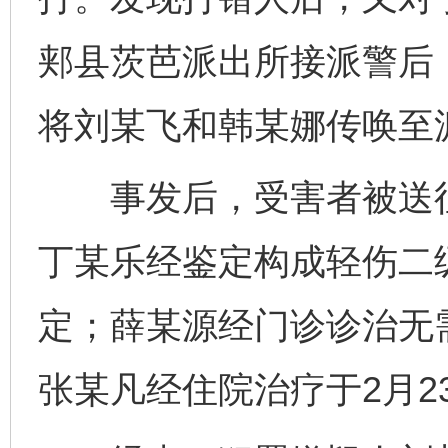
郏县茨芭派出所接派警后
将刘某飞和韩某娜传唤至
事发后，受害者被送往郏
丁某乐经鉴定构成轻伤二
定；薛某源经门诊诊治无需
张某凡经住院治疗于2月2