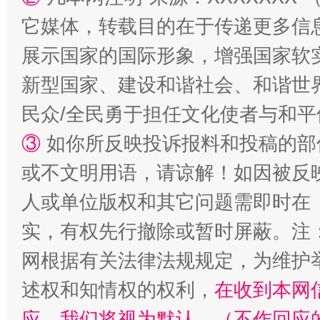
它媒体，转载目的在于传递更多信
展示国家的国际形象，增强国家软
新型国家、建设和谐社会、和谐世界
民众/全民勇于担任文化使者与和
③
如你所反映投诉报料和投稿的部
或不文明用语，请谅解！如因被反
“蜀中异人”王建安的艺术幻境
人或单位版权和其它问题需即时在
实，有权先行撤除或暂时屏蔽。注
网根据有关法律法规规定，为维护
述权和知情权的权利，
在收到本网
应，我们将视为默认。（不作回应