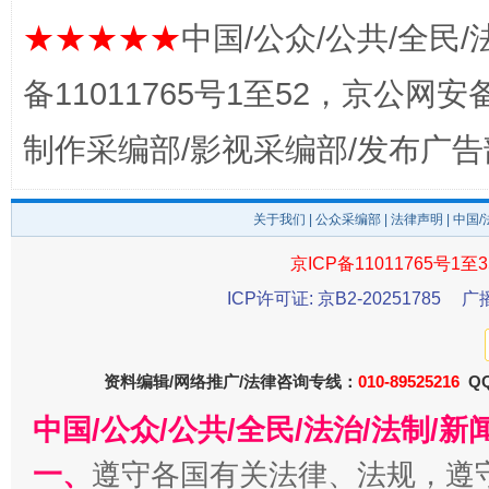
★★★★★
中国/公众/公共/全民/
备11011765号1至52，京公网安备：
制作采编部/影视采编部/发布广告
千年窑火 生生不息
一
关于我们
|
公众采编部
|
法律声明
| 中国
京ICP备11011765号1至3
ICP许可证: 京B2-20251785
广
资料编辑/网络推广/法律咨询专线：
010-89525216
QQ
中国/公众/公共/全民/法治/法制/
一、
遵守各国有关法律、法规，遵
揭开“小金库”的免责幌子