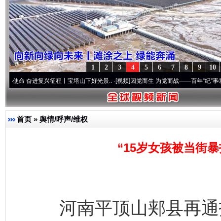
1
2
3
4
5
6
7
8
9
10
进复兴征程丨宝塔山下好光景..
·[视频]
因党而生 为党而战——百年“纪”事⑧加强纪律..
·
首页
»
舆情/呼声/维权
“15岁女孩被当街
河南平顶山郏县再通报