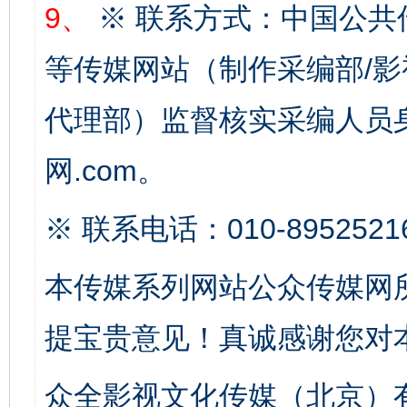
9、
※ 联系方式：中国公共
等传媒网站（制作采编部/影
揭开“小金库”的免责幌子
代理部）监督核实采编人员身
网.com。
※ 联系电话：010-8952521
本传媒系列网站公众传媒网
提宝贵意见！真诚感谢您对
受贿1.44亿！段成刚被判无期
从幼儿
众全影视文化传媒（北京）有