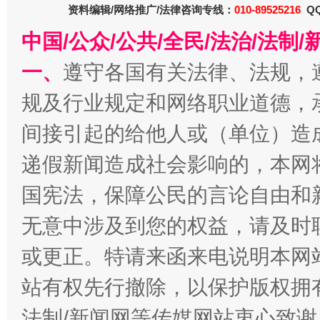
资料编辑/网络推广/法律咨询专线：
010-89525216
QQ
中国/公众/公共/全民/法治/法
一、
遵守各国有关法律、法规，
规及行业规定和网络职业道德，
全民健身五年计划来了！等你上场
间接引起的给他人或（单位）造
递假新闻造成社会影响的，本网
国宪法，保障公民的言论自由和
无意中涉及到您的权益，请及时
或更正。特请来函来电说明本网
站有权先行撤除，以保护版权拥有者
阿坝州三大球赛在茂县开幕
规模最
法制/新闻网等传媒网站衷心致谢