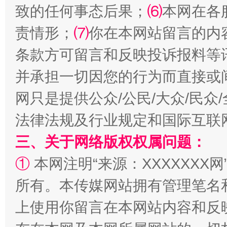
致的任何事态后果；
⑹
本网在各
扯下公款旅游的“隐身衣”
如何以同
责情形；
⑺
你在本网站留言的内
条款方可留言和反映投诉报料等
并承担一切因您的行为而直接或
网只是提供公众/公民/大众/民
法律法规及行业规定和国际互联
三、关于网络版权权属问题：
“蜀中异人”王建安的艺术幻境
①
本网注明“来源：XXXXXXX网
所有。本传媒网站拥有管理笔名
上使用你留言在本网站内容和反