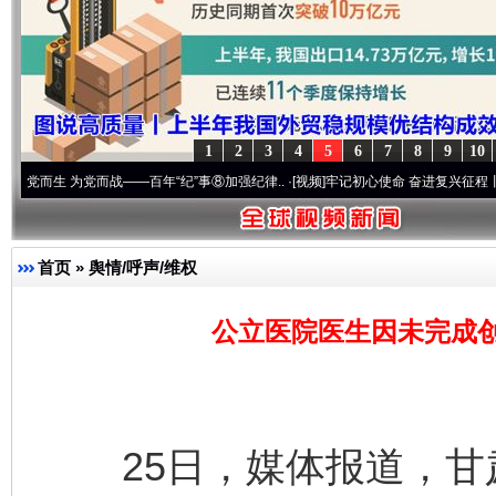
1
2
3
4
5
6
7
8
9
10
为党而战——百年“纪”事⑧加强纪律..
·[视频]
牢记初心使命 奋进复兴征程丨“转折之城”激
首页
»
舆情/呼声/维权
公立医院医生因未完成
25日，媒体报道，甘