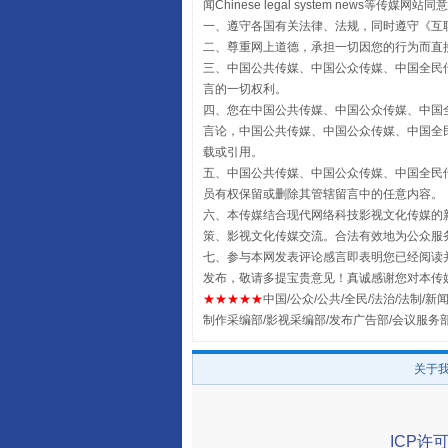
闻Chinese legal system new
一、遵守各国有关法律、法规，同时遵守《
互
二、尊重网上道德，承担一切因您的行为而直
三、中国公共传媒、中国公众传媒、中国全民传媒China 
言的一切权利。
四、您在中国公共传媒、中国公众传媒、中国全民传媒Chin
言论，中国公共传媒、中国公众传媒、中国全民传媒China
载或引用。
五、中国公共传媒、中国公众传媒、中国全民传媒China 
员有权保留或删除其管辖留言中的任意内容。
六、本传媒结合现代网络科技影视文化传媒的新
策、影视文化传媒交流。合法有效地为公众服
全民健身五年计划来了！等你上
七、参与本网发表评论感言即表明您已经阅读并
发布，敬请多提宝贵意见！真诚感谢您对本传
★★★★★
中国/公众/公共/全民/法治/法制/新闻
制作采编部/影视采编部/发布广告部/会议服务
关于
ICP许可