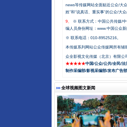
news等传媒网站全面贴近公众/大
姓”和“说真话、重实事”的公众/大
9、
※ 联系方式：中国公共传媒/中
东山县通报“牛蛙产品抗生素超标问
编人员身份网址：www.中国公众新闻
※ 联系电话：010-89525216。
本传媒系列网站公众传媒网所有辅
众全影视文化传媒（北京）有限公司
★★★★★
中国/公众/公共/全民/法
制作采编部/影视采编部/发布广告部
全球视频图文新闻
千年窑火 生生不息