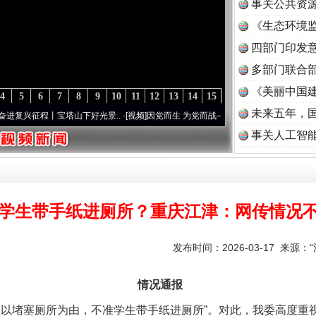
事关公共资
《生态环境监
读
四部门印发
多部门联合部
《美丽中国建
4
5
6
7
8
9
10
11
12
13
14
15
未来五年，
程丨宝塔山下好光景..
·[视频]
因党而生 为党而战——百年“纪”事⑧加强纪律..
·[视频]
牢
事关人工智
学生带手纸进厕所？重庆江津：网传情况
发布时间：2026-03-17 来源：
情况通报
堵塞厕所为由，不准学生带手纸进厕所”。对此，我委高度重