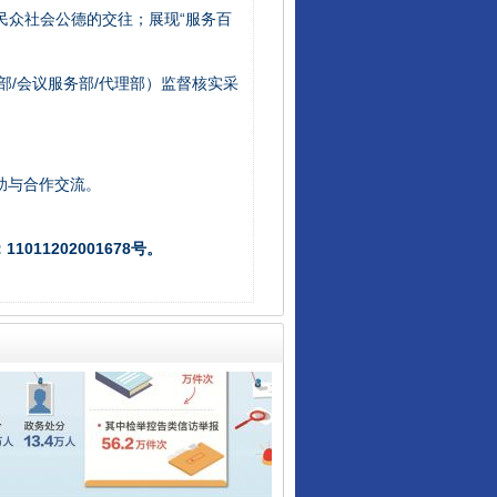
/民众社会公德的交往；展现“服务百
部/会议服务部/代理部）监督核实采
让核能赋能千行百业
助与合作交流。
011202001678号。
从数据变化看反腐深化