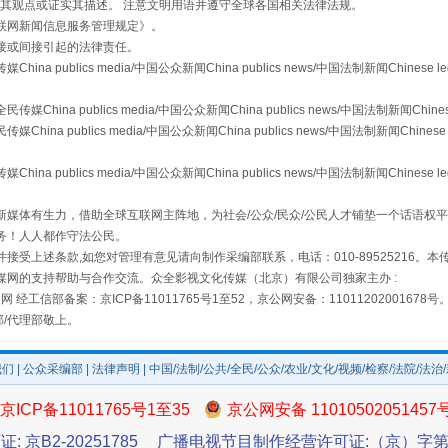
s等传媒网站同意其观点或证实其描述。 注意文明用语并遵守全球各国相关法律法规。
联网新闻信息服务管理规定
》。
接或间接引起的法律责任。
publics media/中国公众新闻China publics news/中国法制新闻Chinese l
a publics media/中国公众新闻China publics news/中国法制新闻Chinese
 publics media/中国公众新闻China publics news/中国法制新闻Chinese 
publics media/中国公众新闻China publics news/中国法制新闻Chinese l
媒体有生力，借助全球互联网主阵地，为社会/公众/民众/公民人才铺垫一个话语权平
务！人人都作守法公民。
场
事关残疾人未来5年
接受上述条款,如您对管理有意见请向制作采编部联系，电话：010-89525216。
媒网的支持帮助与合作交流。众全影视文化传媒（北京）有限公司独家主办 :
网 经工信部备案：京ICP备11011765号1至52，京公网安备：11011202001678号
部/代理部敬上。
我们
|
公众采编部
|
法律声明
| 中国/法制/公共/全民/公众/农业/文化/视频/检察/法院/法治
京ICP备11011765号1至35
京公网安备 11010502051457
证: 京B2-20251785
广播电视节目制作经营许可证:（京）字第3