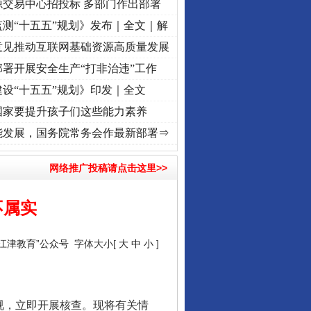
源交易中心招投标 多部门作出部署
测“十五五”规划》发布｜全文｜解
意见推动互联网基础资源高质量发展
署开展安全生产“打非治违”工作
设“十五五”规划》印发｜全文
国家要提升孩子们这些能力素养
记初心使命 奋进复兴征程丨“转折之城”激荡..
·[视频]
牢记初心使命 奋进复兴征程丨红船起
能发展，国务院常务会作最新部署⇒
网络推广投稿请点击这里>>
不属实
“江津教育”公众号
字体大小[
大
中
小
]
视，立即开展核查。现将有关情