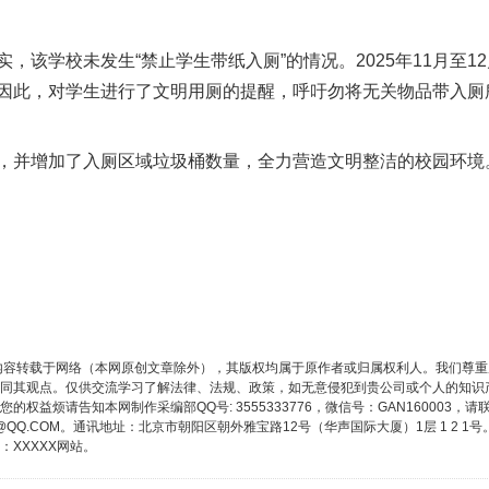
该学校未发生“禁止学生带纸入厕”的情况。2025年11月至1
因此，对学生进行了文明用厕的提醒，呼吁勿将无关物品带入厕
并增加了入厕区域垃圾桶数量，全力营造文明整洁的校园环境
内容转载于网络（本网原创文章除外），其版权均属于原作者或归属权利人。我们尊
同其观点。仅供交流学习了解法律、法规、政策，如无意侵犯到贵公司或个人的知识
权益烦请告知本网制作采编部QQ号: 3555333776，微信号：GAN160003，请
3776@QQ.COM。通讯地址：北京市朝阳区朝外雅宝路12号（华声国际大厦）1层 1 
XXXXX网站。