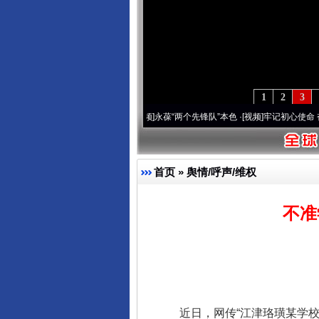
1
2
3
年 深刻改变雪域高原..
·[视频]
永葆“两个先锋队”本色
·[视频]
牢记初心使命 奋进复兴征
首页
»
舆情/呼声/维权
不准
近日，网传“江津珞璜某学校以