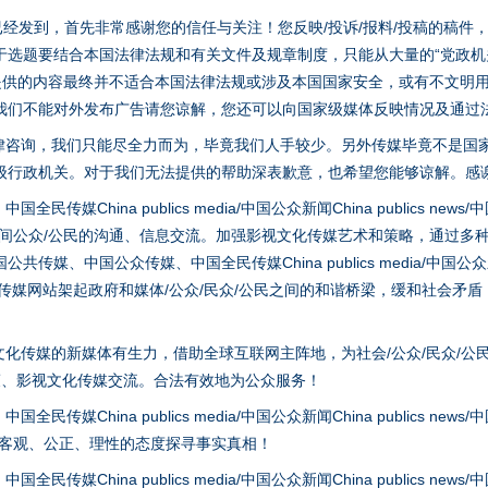
稿已经发到，首先非常感谢您的信任与关注！您反映/投诉/报料/投稿的稿
选题要结合本国法律法规和有关文件及规章制度，只能从大量的“党政机关部
您提供的内容最终并不适合本国法律法规或涉及本国国家安全，或有不文明
我们不能对外发布广告请您谅解，您还可以向国家级媒体反映情况及通过
律咨询，我们只能尽全力而为，毕竟我们人手较少。另外传媒毕竟不是国
级行政机关。对于我们无法提供的帮助深表歉意，也希望您能够谅解。感
hina publics media/中国公众新闻China publics news/中国法制
之间公众/公民的沟通、信息交流。加强影视文化传媒艺术和策略，通过多
、中国公众传媒、中国全民传媒China publics media/中国公众新闻Chi
实
一纸欠条伤亲情 巡回调解促和解..
tem news等传媒网站架起政府和媒体/公众/民众/公民之间的和谐桥梁，缓和
化传媒的新媒体有生力，借助全球互联网主阵地，为社会/公众/民众/公
策、影视文化传媒交流。合法有效地为公众服务！
hina publics media/中国公众新闻China publics news/中国法制
以客观、公正、理性的态度探寻事实真相！
hina publics media/中国公众新闻China publics news/中国法制