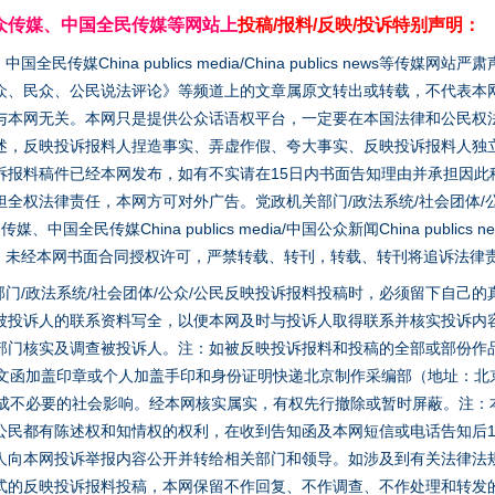
众传媒、中国全民传媒等网站上
投稿/报料/反映/投诉特别声明：
媒China publics media/China publics news等传媒网
众、民众、公民说法评论》等频道上的文章属原文转出或转载，不代表本
与本网无关。本网只是提供公众话语权平台，一定要在本国法律和公民权
述，反映投诉报料人捏造事实、弄虚作假、夸大事实、反映投诉报料人独
诉报料稿件已经本网发布，如有不实请在15日内书面告知理由并承担因此
全权法律责任，本网方可对外广告。党政机关部门/政法系统/社会团体/公
全民传媒China publics media/中国公众新闻China publics new
家版权。未经本网书面合同授权许可，严禁转载、转刊，转载、转刊将追诉法律
门/政法系统/社会团体/公众/公民反映投诉报料投稿时，必须留下自己
被投诉人的联系资料写全，以便本网及时与投诉人取得联系并核实投诉内
部门核实及调查被投诉人。注：如被反映投诉报料和投稿的全部或部份作
面文函加盖印章或个人加盖手印和身份证明快递北京制作采编部（地址：北
避免造成不必要的社会影响。经本网核实属实，有权先行撤除或暂时屏蔽。注
公民都有陈述权和知情权的权利，在收到告知函及本网短信或电话告知后1
人向本网投诉举报内容公开并转给相关部门和领导。如涉及到有关法律法
式的反映投诉报料投稿，本网保留不作回复、不作调查、不作处理和转发