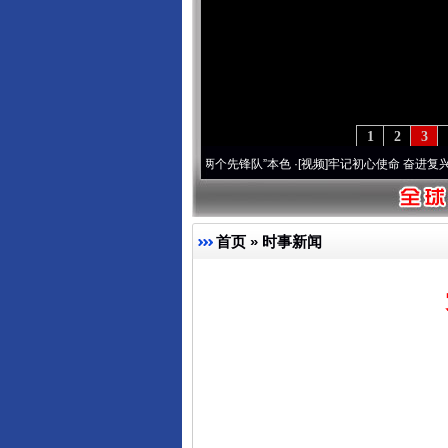
1
2
3
刻改变雪域高原..
·[视频]
永葆“两个先锋队”本色
·[视频]
牢记初心使命 奋进复兴征程丨宝
首页
»
时事新闻