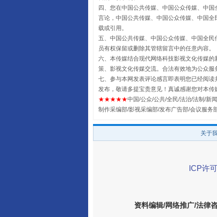
四、您在中国公共传媒、中国公众传媒、中国全民传媒Chin
言论，中国公共传媒、中国公众传媒、中国全民传媒China
载或引用。
五、中国公共传媒、中国公众传媒、中国全民传媒China 
全民健身五年计划来了！等你上
员有权保留或删除其管辖留言中的任意内容。
六、本传媒结合现代网络科技影视文化传媒的新
策、影视文化传媒交流。合法有效地为公众服
七、参与本网发表评论感言即表明您已经阅读并
发布，敬请多提宝贵意见！真诚感谢您对本传
★★★★★
中国/公众/公共/全民/法治/法制/新闻
制作采编部/影视采编部/发布广告部/会议服务
关于
阿坝州三大球赛在茂县开幕
ICP许可
资料编辑/网络推广/法律