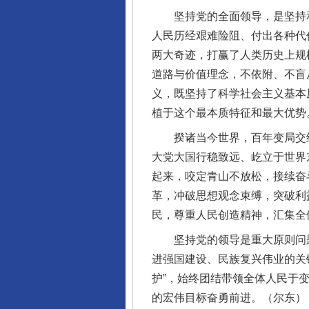
坚持党的全面领导，是坚持和
人民历经艰难险阻、付出各种代
两大奇迹，打赢了人类历史上规
完善运行机制助力责任有效落
道路与价值理念，不依附、不盲
义，既坚持了科学社会主义基本
植于这个最本质特征和最大优势
揆诸当今世界，百年变局交织
大党大国行稳致远、屹立于世界
起来，咬定青山不放松，接续奋
革，冲破思想观念束缚，突破利
民，尊重人民创造精神，汇集全
坚持党的领导是重大原则问题
东山县通报“牛蛙产品抗生素超标问
进强国建设、民族复兴伟业的关键
护”，始终团结带领全体人民于
的宏伟目标奋勇前进。（尔东）