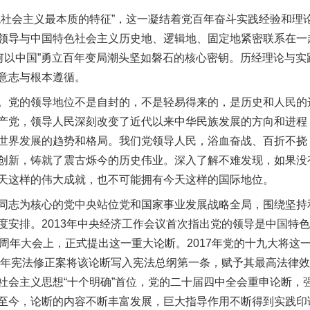
会主义最本质的特征”，这一凝结着党百年奋斗实践经验和理
领导与中国特色社会主义历史地、逻辑地、固定地紧密联系在一
“何以中国”勇立百年变局潮头坚如磐石的核心密钥。历经理论与
意志与根本遵循。
党的领导地位不是自封的，不是轻易得来的，是历史和人民的
产党，领导人民深刻改变了近代以来中华民族发展的方向和进程
世界发展的趋势和格局。我们党领导人民，浴血奋战、百折不挠
创新，铸就了震古烁今的历史伟业。深入了解不难发现，如果没
天这样的伟大成就，也不可能拥有今天这样的国际地位。
志为核心的党中央站位党和国家事业发展战略全局，围绕坚持
安排。2013年中央经济工作会议首次指出党的领导是中国特色
0周年大会上，正式提出这一重大论断。2017年党的十九大将这
18年宪法修正案将该论断写入宪法总纲第一条，赋予其最高法律
社会主义思想“十个明确”首位，党的二十届四中全会重申论断，
至今，论断的内容不断丰富发展，巨大指导作用不断得到实践印