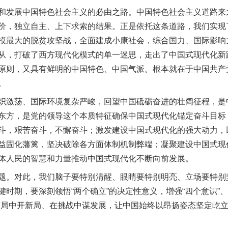
发展中国特色社会主义的必由之路。中国特色社会主义道路来
价，独立自主、上下求索的结果。正是依托这条道路，我们实现
模最大的脱贫攻坚战，全面建成小康社会，综合国力、国际影响
实
一纸欠条伤亲情 巡回调解促和解..
从，打破了西方现代化模式的单一迷思，走出了中国式现代化新
原则，又具有鲜明的中国特色、中国气派。根本就在于中国共产
。
激荡、国际环境复杂严峻，回望中国砥砺奋进的壮阔征程，是
东方，是党的领导这个本质特征确保中国式现代化锚定奋斗目标
斗，艰苦奋斗，不懈奋斗；激发建设中国式现代化的强大动力，
益固化藩篱，坚决破除各方面体制机制弊端；凝聚建设中国式现
体人民的智慧和力量推动中国式现代化不断向前发展。
。对此，我们脑子要特别清醒、眼睛要特别明亮、立场要特别
题”
法徽映军营 权益有保障
时期，要深刻领悟“两个确立”的决定性意义，增强“四个意识”、
变局中开新局、在挑战中谋发展，让中国始终以昂扬姿态坚定屹