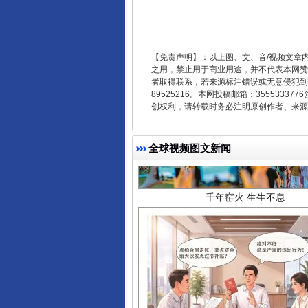
【免责声明】：以上图、文、音/视频文章
之用，禁止用于商业用途，并不代表本网赞
者取得联系，若来源标注错误或无意侵犯到您的
89525216。本网投稿邮箱：355533
创权利，请转载时务必注明原创作者、来源：
千年窑火 生生不息
全球视频图文新闻
揭开“小金库”的免责幌子