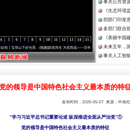
事关公共资
《生态环境监
读
四部门印发
多部门联合部
《美丽中国建
4
5
6
7
8
9
10
11
12
13
14
15
未来五年，
塔山下好光景..
·[视频]
因党而生 为党而战——百年“纪”事⑧加强纪律..
·[视频]
牢记初心使
事关人工智
党的领导是中国特色社会主义最本质的特
发布时间：2026-05-07 来源：
中央
“学习习近平总书记重要论述 纵深推进全面从严治党”①
党的领导是中国特色社会主义最本质的特征