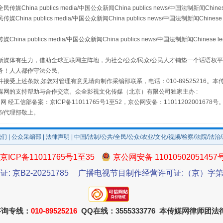
a publics media/中国公众新闻China publics news/中国法制新闻Chinese
 publics media/中国公众新闻China publics news/中国法制新闻Chinese 
publics media/中国公众新闻China publics news/中国法制新闻Chinese l
场
事关残疾人未来5年
媒体有生力，借助全球互联网主阵地，为社会/公众/民众/公民人才铺垫一个话语权平
务！人人都作守法公民。
接受上述条款,如您对管理有意见请向制作采编部联系，电话：010-89525216。
媒网的支持帮助与合作交流。众全影视文化传媒（北京）有限公司独家主办 :
网 经工信部备案：京ICP备11011765号1至52，京公网安备：11011202001678号
部/代理部敬上。
我们
|
公众采编部
|
法律声明
| 中国/法制/公共/全民/公众/农业/文化/视频/检察/法院/法治
京ICP备11011765号1至35
京公网安备 11010502051457
规模最大的光氢储一体化项目
证: 京B2-20251785
广播电视节目制作经营许可证:（京）字第3
咨询专线：
010-89525216
QQ在线：3555333776 本传媒网律师团