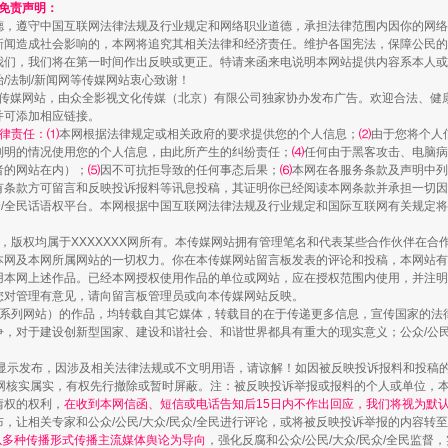
和免责声明：
德，遵守中国互联网法律法规及行业规定和网络职业道德，承担法律范围内因你的网络
新闻造成社会影响的，本网将追究其相关法律和经济责任。维护各国宪法，保障公民的
我们，我们将在第一时间作出反映或更正。特请来函来电说明本网站提供内容系本人或
治/法制/新闻网等传媒网站衷心致谢！
新闻网等传媒网站，由众全影视文化传媒（北京）有限公司独家协办发布广告。欢迎合法、
并可添加相应链接。
律责任：⑴
本网根据法律规定或相关政府的要求提供您的个人信息；
⑵
由于您将个人
列明的情况使用您的个人信息，由此所产生的纠纷责任；
⑷
任何由于黑客攻击、电脑病
镜头丨大暑三秋近
者的网站在内）；
⑸
因不可抗拒导致的任何事态后果；
⑹
本网在各服务条款及声明中列
有条款方可留言和反映投诉报料等讯息投稿，其证明你已经阅读本网条款并承担一切因
民众/全民话语权平台。本网根据中国互联网法律法规及行业规定和国际互联网有关规定
作品，版权均属于XXXXXXX网所有。本传媒网站拥有管理笔名和代表某些合作伙伴在
本网及本网所属网站的一切权力。你在本传媒网站留言板发表的评论和投稿，本网站有
本网上述作品。已经本网授权使用作品的单位或网站，应在授权范围内使用，并注明“来
您对管理有意见，请向留言板管理员或向本传媒网站反映。
本传媒系列网站）的作品，均转载自其它媒体，转载目的在于传递更多信息，宣传国家的
，对于建设创新型国家、建设和谐社会、和谐世界都具有重大的现实意义；公众/公民/
显示发布，因涉及相关法律法规或不文明用语，请谅解！如因被反映投诉报料和投稿
网核实属实，有权先行撤除或暂时屏蔽。注：被反映投诉举报或报料的个人或单位，
情权的权利，
在收到本网信函、短信或电话告知后15日内不作出回应，我们将视为默
，让相关专家和公众/公民/大众/民众/全民进行评论，或将被反映投诉举报的内容转
如何以同查同治破解风腐交织难题
网以多种传播形式传播主流媒体舆论为导向
，强化反腐和公众/公民/大众/民众/全民监