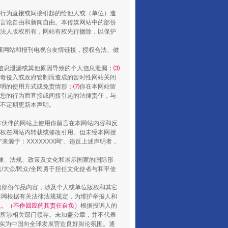
行为直接或间接引起的给他人或（单位）造
言论自由和新闻自由。本传媒网站中的部份
法人版权所有，网站有权先行撤除，以保护
健康网站和报刊电视台友情链接，授权合法、健
信息泄漏或其他原因导致的个人信息泄漏；
⑶
毒侵入或政府管制而造成的暂时性网站关闭
山西：不断增强治理腐败综合效能
明的使用方式或免责情形；
⑺
你在本网站留
您的行为而直接或间接引起的法律责任，与
将不定期更新本声明。
合作伙伴的网站上使用你留言在本网站内容和反
权在网站内转载或修改引用。但未经本网授
源于：XXXXXXX网”。违反上述声明者，
法律、法规、政策及文化和展示国家的国际形
大众/民众/全民勇于担任文化使者与和平使
的部份作品内容，涉及个人或单位版权和其它
本网根据有关法律法规规定，为维护举报人和
认。（不作回应的其责任自负）
根据投诉人的
至所涉相关部门领导。未加盖公章，并不代表
养老服务师职业资格制度暂行规定
督，实为中国向全球发展营造良好舆论氛围。通