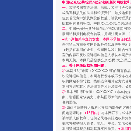
中国/公众/公共/全民/法治/法制/新闻网版权
一、
遵守各国有关法律、法规，遵守社会公
成伤害和损失的法律和经济责任。如投递假
信息若无意中涉及到您的权益，请及时联系
版权拥有者的权益。中国/公众/公共/全民/法
二、
中国/公众/公共/全民/法治/法制/
康网站和报刊电视台转载，并请注明来源，
●就下列相关事宜的发生，本网不承担任何法
任何第三方根据本网各服务条款及声明中所
国家大学科技园优化重塑工作
（包括在本网的企业、公司网站和共同合作
言的内容和反映投诉报料信息人承认本网所
本网无关。本网只是提供公众/公民/大众/
三、关于网络版权权属问题：
①
本网注明“来源：XXXXXXX网”的所有
映投诉报料信息，本网有权发布或不发布在
权的网站不得转载、摘编或利用其它方式使用
本网将追究其相关法律责任和经济责任。如
②
凡本网注明“来源：XXXXXXX”（非
象，增强国家软实力，参与国际新闻舆论竞争
者的重任。
③
如你所反映投诉报料和投稿的部份内容未
问题需即时在
（15日内）
与本网联系，经本
被举报人的权利，任何公民都有陈述权和知
要求将被举报人姓名、地址、单位、实名公布
扯下公款旅游的“隐身衣”
本网赞同其观点和对其真实性负责。
● 本