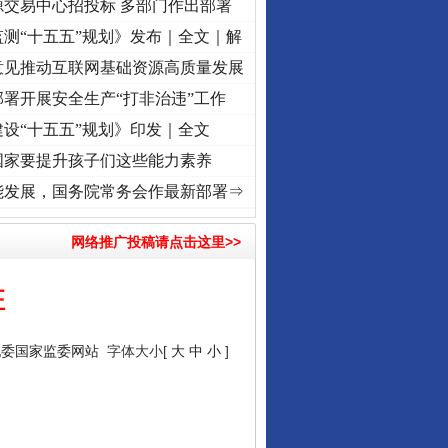
源交易中心招投标 多部门作出部署
测“十五五”规划》发布｜全文｜解
意见推动互联网基础资源高质量发展
署开展安全生产“打非治违”工作
设“十五五”规划》印发｜全文
国家要提升孩子们这些能力素养
命 奋进复兴征程丨“转折之城”激荡..
·[视频]
牢记初心使命 奋进复兴征程丨红船起航处 
能发展，国务院常务会作最新部署⇒
网络推广投稿请点击这里>>
征
纪委国家监委网站
字体大小[
大
中
小
]