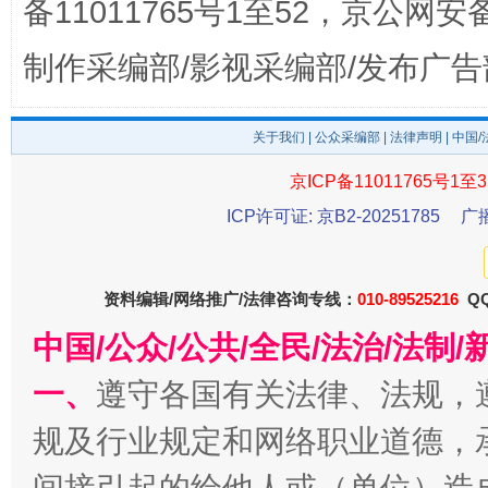
备11011765号1至52，京公网安备：
制作采编部/影视采编部/发布广告
关于我们
|
公众采编部
|
法律声明
| 中国
东山县通报“牛蛙产品抗生素超标问题”
法
京ICP备11011765号1至3
ICP许可证: 京B2-20251785
广
资料编辑/网络推广/法律咨询专线：
010-89525216
QQ
中国/公众/公共/全民/法治/法
一、
遵守各国有关法律、法规，
规及行业规定和网络职业道德，
千年窑火 生生不息
一