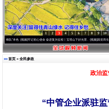
1
2
3
4
5
6
7
8
9
10
本色
·[视频]
牢记初心使命 奋进复兴征程丨宝塔山下好光景..
·[视频]
因党而生 为党而战——
首页
»
全民参政
政治监
“中管企业派驻监