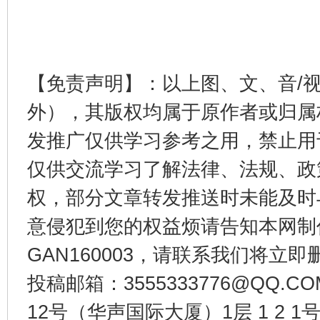
【免责声明】：以上图、文、音/
外），其版权均属于原作者或归属
东山县通报“牛蛙产品抗生素超标问题”
法
发推广仅供学习参考之用，禁止用
仅供交流学习了解法律、法规、政
权，部分文章转发推送时未能及时
意侵犯到您的权益烦请告知本网制作采编
GAN160003，请联系我们将立即删
投稿邮箱：3555333776@QQ
12号（华声国际大厦）1层 1 2
千年窑火 生生不息
一