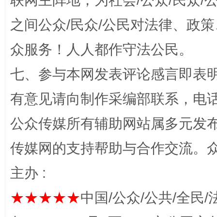
联网主阵地，为社会/公众/民众
之间公众/民众/公民对法律、政
“蜀中异人”王建安的艺术幻境
众服务！人人都作守法公民。
七、参与本网发表评论感言即表明
有意见请向制作采编部联系，电话：0
公众传媒所有辅助网站属多元发
传媒网的支持帮助与合作交流。
完善运行机制助力责任有效落实
一纸欠条
主办 :
★★★★★
中国/公众/公共/全民/