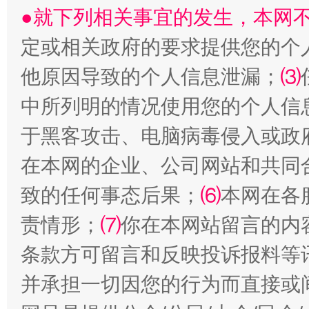
●就下列相关事宜的发生，本网
受贿1.44亿！段成刚被判无期
从幼儿
定或相关政府的要求提供您的个
他原因导致的个人信息泄漏；
⑶
中所列明的情况使用您的个人信
于黑客攻击、电脑病毒侵入或政
在本网的企业、公司网站和共同
致的任何事态后果；
⑹
本网在各
全民健身五年计划来了！等你上场
责情形；
⑺
你在本网站留言的内
条款方可留言和反映投诉报料等
并承担一切因您的行为而直接或