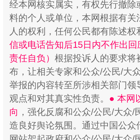
经本网核实属实，有权先行撤除
“蜀中异人”王建安的艺术幻境
料的个人或单位，本网根据有关
人的权利，任何公民都有陈述权
信或电话告知后15日内不作出
责任自负）
根据投诉人的要求将
布，让相关专家和公众/公民/大
举报的内容转至所涉相关部门领
观点和对其真实性负责。
● 本
向
，强化反腐和公众/公民/大众
造良好舆论氛围。通过中国公众传
网站架起政府和公众/公民/大众