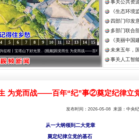
事关公共资
《生态环境监
读
四部门印发
多部门联合部
《美丽中国建
4
5
6
7
8
9
10
11
12
13
14
15
未来五年，
塔山下好光景..
·[视频]
因党而生 为党而战——百年“纪”事⑧加强纪律..
·[视频]
牢记初心使
事关人工智
生 为党而战——百年“纪”事②奠定纪律立
发布时间：2026-05-08 来源：
中央
从一大纲领到二大党章
奠定纪律立党的基石