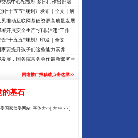
源交易中心招投标 多部门作出部署
测“十五五”规划》发布｜全文｜解
意见推动互联网基础资源高质量发展
署开展安全生产“打非治违”工作
设“十五五”规划》印发｜全文
国家要提升孩子们这些能力素养
命 奋进复兴征程丨“转折之城”激荡..
·[视频]
牢记初心使命 奋进复兴征程丨红船起航处 
能发展，国务院常务会作最新部署⇒
网络推广投稿请点击这里>>
党的基石
纪委国家监委网站
字体大小[
大
中
小
]