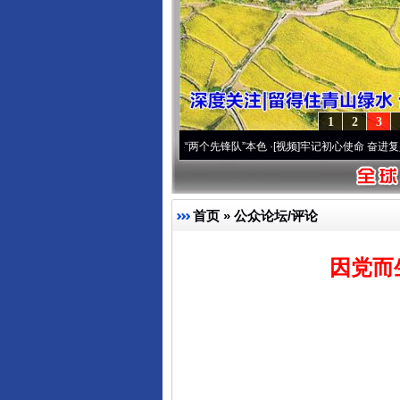
1
2
3
刻改变雪域高原..
·[视频]
永葆“两个先锋队”本色
·[视频]
牢记初心使命 奋进复兴征程丨宝
首页
»
公众论坛/评论
因党而