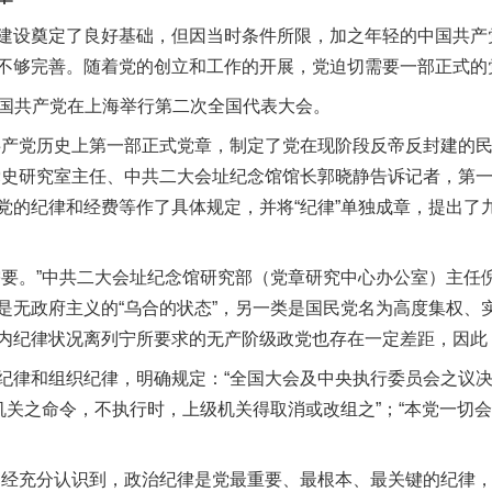
设奠定了良好基础，但因当时条件所限，加之年轻的中国共产
不够完善。随着党的创立和工作的开展，党迫切需要一部正式的
中国共产党在上海举行第二次全国代表大会。
产党历史上第一部正式党章，制定了党在现阶段反帝反封建的民
党史研究室主任、中共二大会址纪念馆馆长郭晓静告诉记者，第
党的纪律和经费等作了具体规定，并将“纪律”单独成章，提出了
。”中共二大会址纪念馆研究部（党章研究中心办公室）主任
是无政府主义的“乌合的状态”，另一类是国民党名为高度集权、
内纪律状况离列宁所要求的无产阶级政党也存在一定差距，因此
律和组织纪律，明确规定：“全国大会及中央执行委员会之议决
级机关之命令，不执行时，上级机关得取消或改组之”；“本党一切
经充分认识到，政治纪律是党最重要、最根本、最关键的纪律，