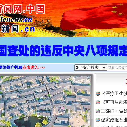
>
网络推广投稿
点击进入>>>
《医疗卫生
《可再生能源
三部门：做好
促家政服务业