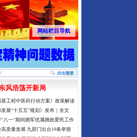
网站栏目导航
东风浩荡开新局
强基工程中医药行动方案》政策解读
发展“十五五”规划》发布｜全文
"八一"期间拥军优属拥政爱民工作
高质量发展 九部门出台19条举措