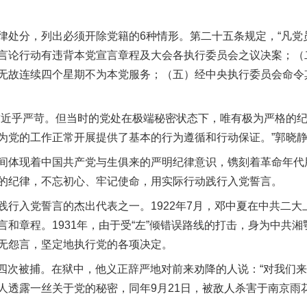
。
分，列出必须开除党籍的6种情形。第二十五条规定，“凡党
言论行动有违背本党宣言章程及大会各执行委员会之议决案；（
无故连续四个星期不为本党服务；（五）经中央执行委员会命令
近乎严苛。但当时的党处在极端秘密状态下，唯有极为严格的纪
为党的工作正常开展提供了基本的行为遵循和行动保证。”郭晓
体现着中国共产党与生俱来的严明纪律意识，镌刻着革命年代
的纪律，不忘初心、牢记使命，用实际行动践行入党誓言。
入党誓言的杰出代表之一。1922年7月，邓中夏在中共二大
和章程。1931年，由于受“左”倾错误路线的打击，身为中共
无怨言，坚定地执行党的各项决定。
第四次被捕。在狱中，他义正辞严地对前来劝降的人说：“对我们来
人透露一丝关于党的秘密，同年9月21日，被敌人杀害于南京雨花