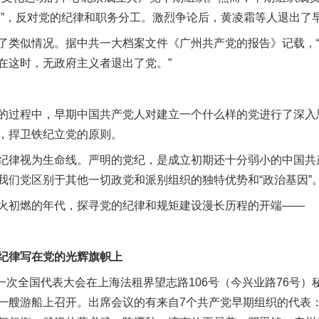
由”，反对党的纪律和职务分工。激烈争论后，黄凌霜等人退出了
类似情况。据中共一大档案文件《广州共产党的报告》记载，“
在这时，无政府主义者退出了党。”
过程中，早期中国共产党人对建立一个什么样的党进行了深入
，捍卫铁纪立党的原则。
律视为生命线。严明的党纪，是成立初期还十分弱小的中国共
我们党区别于其他一切政党和派别组织的独特优势和“政治基因”
初燃的年代，探寻党的纪律和规矩建设漫长历程的开端——
律写在党的光辉旗帜上
一次全国代表大会在上海法租界望志路106号（今兴业路76号）
一艘游船上召开。出席会议的有来自7个共产党早期组织的代表