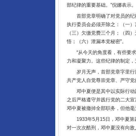
部纪律的重要基础。”倪娜表示
首部党章明确了对党员的纪律处
执行委员会必须开除之：（一）
（三）欠缴党费三个月；（四）
悟；（六）泄漏本党秘密”。
“从今天的角度看，有些要求
力和凝聚力。这些纪律的制定，
岁月无声，首部党章字里行间
共产党人自觉尊崇党章、严守党
邓中夏便是其中以实际行动践行
之后严格遵守并践行党的二大宣言
邓中夏被撤掉全部职务，但他毫
1933年5月15日，邓中夏
对一次次酷刑，邓中夏没有向敌