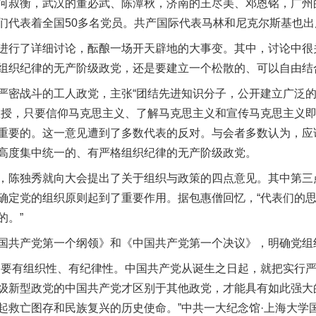
何叔衡，武汉的董必武、陈潭秋，济南的王尽美、邓恩铭，广州
们代表着全国50多名党员。共产国际代表马林和尼克尔斯基也出
行了详细讨论，酝酿一场开天辟地的大事变。其中，讨论中很
组织纪律的无产阶级政党，还是要建立一个松散的、可以自由结
密战斗的工人政党，主张“团结先进知识分子，公开建立广泛的
教授，只要信仰马克思主义、了解马克思主义和宣传马克思主义
重要的。这一意见遭到了多数代表的反对。与会者多数认为，应
高度集中统一的、有严格组织纪律的无产阶级政党。
独秀就向大会提出了关于组织与政策的四点意见。其中第三点
确定党的组织原则起到了重要作用。据包惠僧回忆，“代表们的
的。”
共产党第一个纲领》和《中国共产党第一个决议》，明确党组
要有组织性、有纪律性。中国共产党从诞生之日起，就把实行严
级新型政党的中国共产党才区别于其他政党，才能具有如此强大
起救亡图存和民族复兴的历史使命。”中共一大纪念馆·上海大学