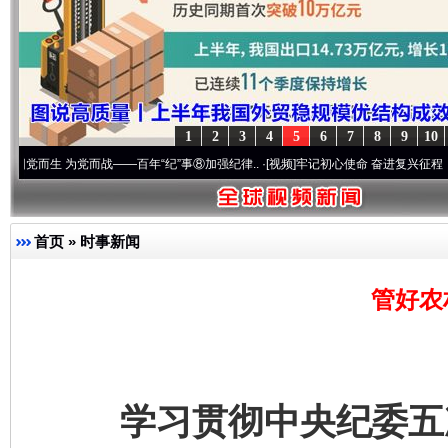
1
2
3
4
5
6
7
8
9
10
 为党而战——百年“纪”事⑧加强纪律..
·[视频]
牢记初心使命 奋进复兴征程丨“转折之城”
首页
»
时事新闻
管好农
学习贯彻中央纪委五次