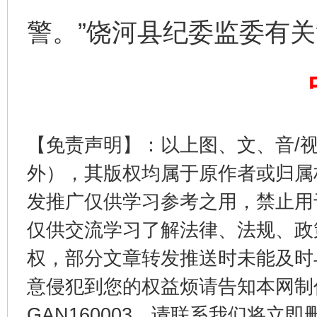
揭开“小金库”的免责幌子
警。”饶河县纪委监委有
【免责声明】：以上图、文、音/
外），其版权均属于原作者或归属
受贿1.44亿！段成刚被判无期
从幼儿
发推广仅供学习参考之用，禁止用
仅供交流学习了解法律、法规、政
权，部分文章转发推送时未能及时
意侵犯到您的权益烦请告知本网制作采编
GAN160003，请联系我们将立即删