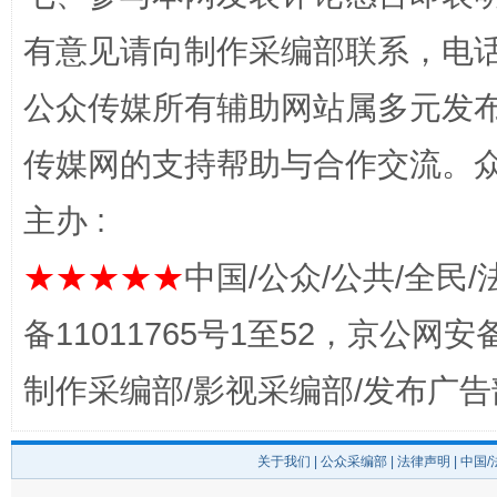
有意见请向制作采编部联系，电话：0
公众传媒所有辅助网站属多元发
完善运行机制助力责任有效落实
一纸欠条
传媒网的支持帮助与合作交流。
主办 :
★★★★★
中国/公众/公共/全民/
备11011765号1至52，京公网安备：
制作采编部/影视采编部/发布广告
东山县通报“牛蛙产品抗生素超标问题”
法
关于我们
|
公众采编部
|
法律声明
| 中国