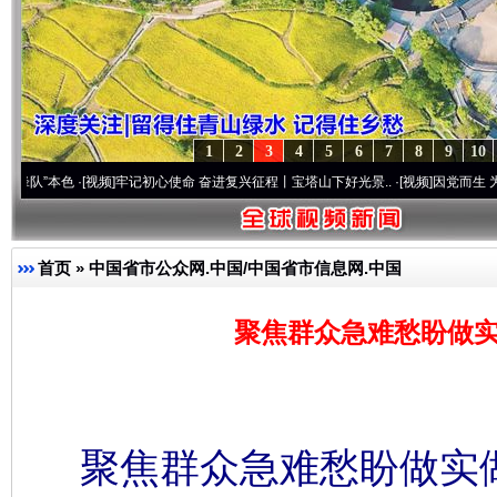
1
2
3
4
5
6
7
8
9
10
色
·[视频]
牢记初心使命 奋进复兴征程丨宝塔山下好光景..
·[视频]
因党而生 为党而战——百
首页
»
中国省市公众网.中国/中国省市信息网.中国
聚焦群众急难愁盼做实
聚焦群众急难愁盼做实